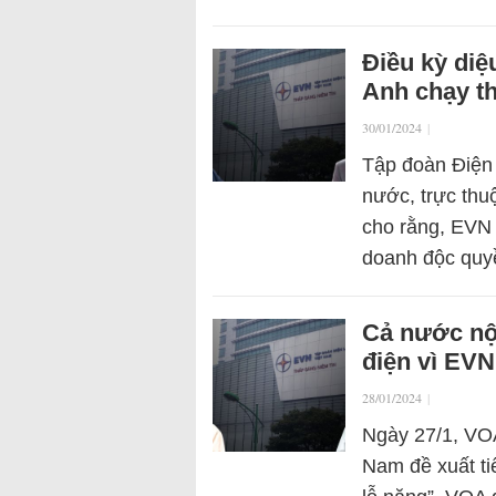
Điều kỳ diệ
Anh chạy t
30/01/2024
|
Tập đoàn Điện
nước, trực thu
cho rằng, EVN 
doanh độc qu
Cả nước nộp
điện vì EVN
28/01/2024
|
Ngày 27/1, VOA
Nam đề xuất ti