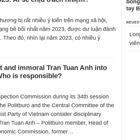
bỗng
tay 
hương bị rất nhiều ý kiến trên mạng xã hội,
NEUES
ạng bê bối nhất năm 2023, được dư luận đánh
Lon
. Theo đó, nhìn lại năm 2023, có nhiều ý
viên
t and immoral Tran Tuan Anh into
Who is responsible?
spection Commission during its 34th session
the Politburo and the Central Committee of the
st Party of Vietnam consider disciplinary
 Tran Tuan Anh – Politburo member, Head of
conomic Commission, former…