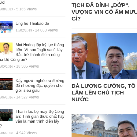
ức!
TỊCH ĐÃ DÍNH „DỚP“,
/08/2023
- 5.165 Views
VƯỢNG VIN CÓ ÂM MƯ
GÌ?
Ủng hộ Thoibao.de
15/02/2018
- 24.063 Views
Mai Hoàng lập kỷ lục thăng
tiến: Vì sao “ngôi sao” Tây
Bắc trở thành điểm nóng
ủa Bộ Công an?
/05/2026
- 18.505 Views
Đẩy người nghèo ra đường
ĐÁ LƯƠNG CƯỜNG, TÔ
để nhường đặc quyền cho
giới siêu giàu
LÂM LÊN CHỦ TỊCH
/06/2026
- 14.527 Views
NƯỚC
Thanh lọc bộ máy Bộ Công
an: Tinh giản thực chất hay
vẫn là màn trình diễn lấy
ệ?
/06/2026
- 4.942 Views