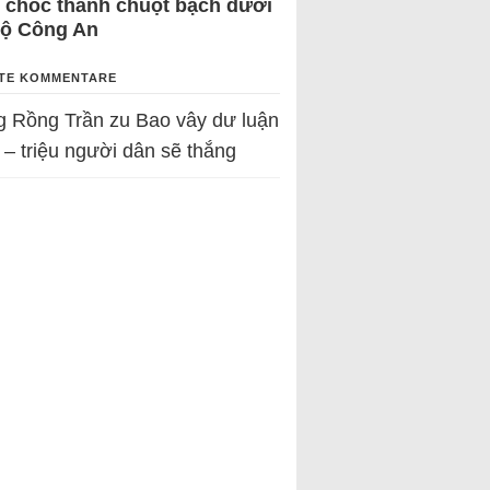
 chốc thành chuột bạch dưới
Bộ Công An
TE KOMMENTARE
g Rồng Trần
zu
Bao vây dư luận
 – triệu người dân sẽ thắng