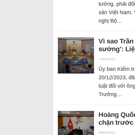
tướng, phải đố
sản Việt Nam. 
nghị Bộ…
Vì sao Trần
sướng’: Liệ
11/01/2024
|
Ủy ban Kiểm tr
20/12/2023, đã
luật đối với ôn
Trưởng…
Hoàng Quốc
chặn trước
09/01/2024
|