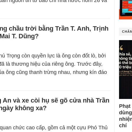
dẫn nguồn tin từ báo chí nhà nước hôm 26 và
g chầu trời bằng Trần T. Anh, Trịnh
CHÂM
Mai T. Dũng?
 Trọng còn quyền lực là ông còn đốt lò, bởi
 đã là thương hiệu của riêng ông. Trước đây,
ủa ông cũng thanh trừng nhau, nhưng kín đáo
 An và xe còi hụ sẽ gõ cửa nhà Trần
Phạt
 ngày không xa?
dùng
nhiệ
chí
 quan chức cao cấp, gồm cả một cựu Phó Thủ