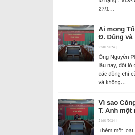
lỗ nặng”. VOA 
27/1…
Ai mong Tổn
Đ. Dũng và 
22/01/2024
|
Ông Nguyễn Phú
lâu nay, đốt lò
các đồng chí c
và không…
Vì sao Công
T. Anh một
21/01/2024
|
Thêm một loạt