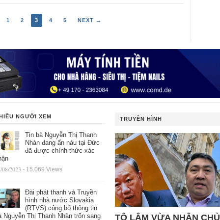
1
2
3
4
5
NEXT →
HIỀU NGƯỜI XEM
TRUYỀN HÌNH
Tin bà Nguyễn Thị Thanh
Nhàn đang ẩn náu tại Đức
đã được chính thức xác
hận
/08/2023
- 15.069 Views
Đài phát thanh và Truyền
hình nhà nước Slovakia
(RTVS) công bố thông tin
à Nguyễn Thị Thanh Nhàn trốn sang
TÔ LÂM VỪA NHẬN CHỦ