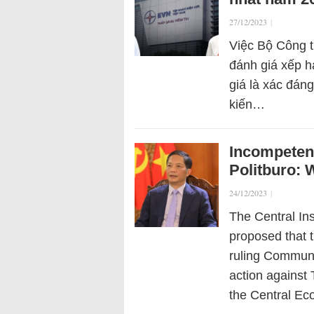
27/12/2023
|
Việc Bộ Công t
đánh giá xếp h
giá là xác đáng
kiến…
Incompeten
Politburo: 
24/12/2023
|
The Central In
proposed that 
ruling Communi
action against
the Central E