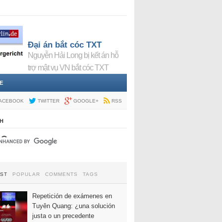
Đại án bắt cóc TXT
Nguyễn Hải Long bị kết án hỗ
trợ mật vụ VN bắt cóc TXT
E
ACEBOOK
TWITTER
GOOGLE+
RSS
H
EST
POPULAR
COMMENTS
TAGS
Repetición de exámenes en
Tuyên Quang: ¿una solución
justa o un precedente