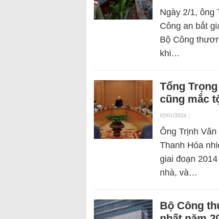
Ngày 2/1, ông 
Công an bắt g
Bộ Công thương
khi…
Tổng Trọng 
cũng mắc tộ
02/01/2024
|
Ông Trịnh Văn 
Thanh Hóa nhiệ
giai đoạn 2014
nhà, và…
Bộ Công thư
nhất năm 20