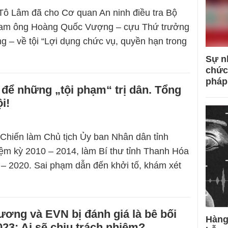
Tô Lâm đã cho Cơ quan An ninh điều tra Bộ
iam ông Hoàng Quốc Vượng – cựu Thứ trưởng
 – về tội “Lợi dụng chức vụ, quyền hạn trong
Sự n
chức
pháp
để những „tội phạm“ trị dân. Tổng
i!
Chiến làm Chủ tịch Ủy ban Nhân dân tỉnh
m kỳ 2010 – 2014, làm Bí thư tỉnh Thanh Hóa
 – 2020. Sai phạm dẫn đến khởi tố, khám xét
ơng và EVN bị đánh giá là bê bối
Hàng
23: Ai sẽ chịu trách nhiệm?