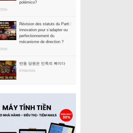
polémico?
/2026
Révision des statuts du Parti :
innovation pour s’adapter ou
perfectionnement du
mécanisme de direction ?
/2026
반동 당원은 민족의 복이다
07/08/2026