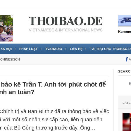
 đã được chính thức xác nhận
3 Jahren ago
XÃ HỘI
PHÁP LUẬT
TV&RADIO
LIÊN HỆ
TÀI TRỢ CHO THOIBAO.D
CHINESISCH
F
SEARC
bảo kê Trần T. Anh tới phút chót để
nh an toàn?
LAT
Chính trị và Ban Bí thư đã ra thông báo về việc
ối với một số nhân sự cấp cao, liên quan đến
m của Bộ Công thương trước đây. Ông…