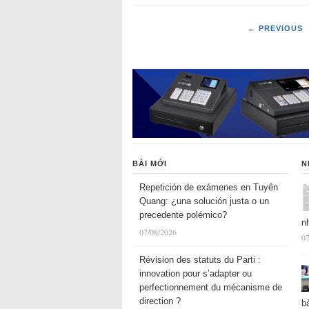
← PREVIOUS
BÀI MỚI
N
Repetición de exámenes en Tuyên
Quang: ¿una solución justa o un
precedente polémico?
n
07/08/2026
07
Révision des statuts du Parti :
innovation pour s’adapter ou
perfectionnement du mécanisme de
direction ?
b