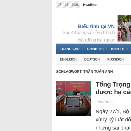
07
08
2026
Headline:
Tin bà Nguyễn Thị Thanh Nhàn đang ẩn náu tại Đức
Biểu tình tại VN
Sau 43 năm, sự kiện chính trị
chấn động toàn quốc
TRANG CHỦ
CHÍNH TRỊ
KINH TẾ
ENGLISCH
DEUTSCH
RUSSISCH
SCHLAGWORT:
TRẦN TUẤN ANH
Tổng Trọng 
được hạ cá
03/02/2024
|
Ngày 27/1, Bộ 
xử lý kỷ luật đ
những sai phạ