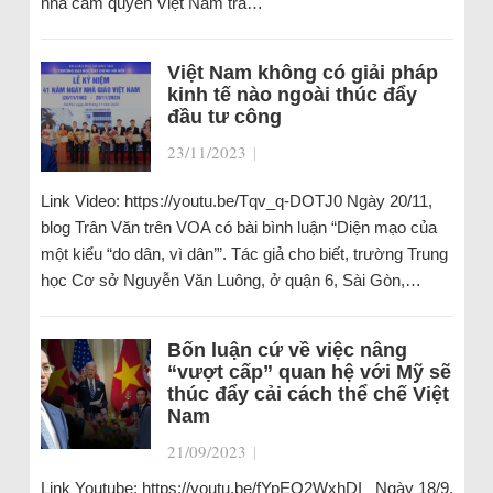
nhà cầm quyền Việt Nam trả…
Việt Nam không có giải pháp
kinh tế nào ngoài thúc đẩy
đầu tư công
23/11/2023
|
Link Video: https://youtu.be/Tqv_q-DOTJ0 Ngày 20/11,
blog Trân Văn trên VOA có bài bình luận “Diện mạo của
một kiểu “do dân, vì dân’”. Tác giả cho biết, trường Trung
học Cơ sở Nguyễn Văn Luông, ở quận 6, Sài Gòn,…
Bốn luận cứ về việc nâng
“vượt cấp” quan hệ với Mỹ sẽ
thúc đẩy cải cách thể chế Việt
Nam
21/09/2023
|
Link Youtube: https://youtu.be/fYpEO2WxhDI Ngày 18/9,