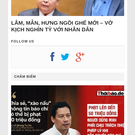
LÂM, MẪN, HƯNG NGỒI GHẾ MỚI – VỞ
KỊCH NGHÌN TỶ VỚI NHÂN DÂN
FOLLOW US
CHÂM BIẾM