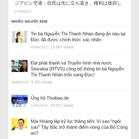
ジアビン空港：住民は先に立ち退き、権利は後回し
07/08/2026
NHIỀU NGƯỜI XEM
Tin bà Nguyễn Thị Thanh Nhàn đang ẩn náu tại
Đức đã được chính thức xác nhận
07/08/2023
- 15.067 Views
Đài phát thanh và Truyền hình nhà nước
Slovakia (RTVS) công bố thông tin bà Nguyễn
Thị Thanh Nhàn trốn sang Đức!
06/08/2023
- 5.165 Views
Ủng hộ Thoibao.de
15/02/2018
- 24.057 Views
Mai Hoàng lập kỷ lục thăng tiến: Vì sao “ngôi
sao” Tây Bắc trở thành điểm nóng của Bộ Công
an?