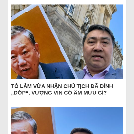
TÔ LÂM VỪA NHẬN CHỦ TỊCH ĐÃ DÍNH
„DỚP“, VƯỢNG VIN CÓ ÂM MƯU GÌ?