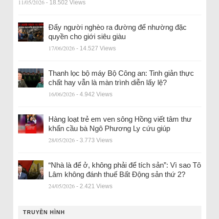
11/05/2026
- 18.502 Views
Đẩy người nghèo ra đường để nhường đặc
quyền cho giới siêu giàu
17/06/2026
- 14.527 Views
Thanh lọc bộ máy Bộ Công an: Tinh giản thực
chất hay vẫn là màn trình diễn lấy lệ?
16/06/2026
- 4.942 Views
Hàng loạt trẻ em ven sông Hồng viết tâm thư
khẩn cầu bà Ngô Phương Ly cứu giúp
28/05/2026
- 3.773 Views
“Nhà là để ở, không phải để tích sản”: Vì sao Tô
Lâm không đánh thuế Bất Động sản thứ 2?
24/05/2026
- 2.421 Views
TRUYỀN HÌNH