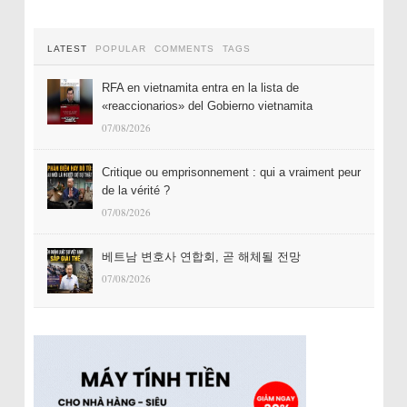
LATEST
POPULAR
COMMENTS
TAGS
RFA en vietnamita entra en la lista de
«reaccionarios» del Gobierno vietnamita
07/08/2026
Critique ou emprisonnement : qui a vraiment peur
de la vérité ?
07/08/2026
베트남 변호사 연합회, 곧 해체될 전망
07/08/2026