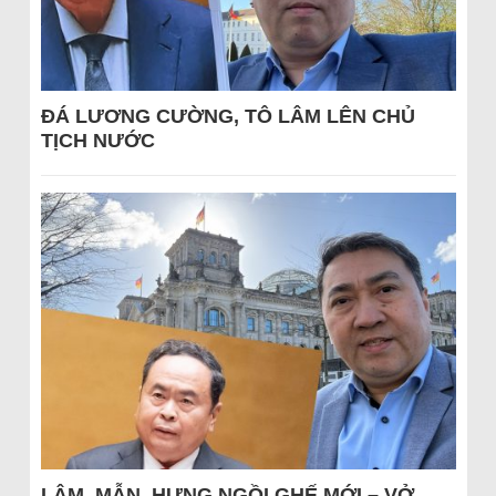
ĐÁ LƯƠNG CƯỜNG, TÔ LÂM LÊN CHỦ
TỊCH NƯỚC
LÂM, MẪN, HƯNG NGỒI GHẾ MỚI – VỞ