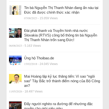
Tin bà Nguyễn Thị Thanh Nhàn đang ẩn náu tại
Đức đã được chính thức xác nhận
07/08/2023
- 15.059 Views
Đài phát thanh và Truyền hình nhà nước
Slovakia (RTVS) công bố thông tin bà Nguyễn
Thị Thanh Nhàn trốn sang Đức!
06/08/2023
- 5.163 Views
Ủng hộ Thoibao.de
15/02/2018
- 24.045 Views
Mai Hoàng lập kỷ lục thăng tiến: Vì sao “ngôi
sao” Tây Bắc trở thành điểm nóng của Bộ Công
an?
11/05/2026
- 18.497 Views
Đẩy người nghèo ra đường để nhường đặc
quyền cho giới siêu giàu