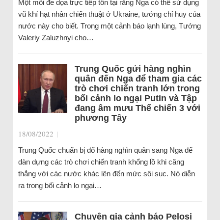
Một mối đe dọa trực tiếp tồn tại rằng Nga có thể sử dụng
vũ khí hạt nhân chiến thuật ở Ukraine, tướng chỉ huy của
nước này cho biết. Trong một cảnh báo lạnh lùng, Tướng
Valeriy Zaluzhnyi cho…
Trung Quốc gửi hàng nghìn
quân đến Nga để tham gia các
trò chơi chiến tranh lớn trong
bối cảnh lo ngại Putin và Tập
đang âm mưu Thế chiến 3 với
phương Tây
18/08/2022
|
Trung Quốc chuẩn bị đổ hàng nghìn quân sang Nga để
dàn dựng các trò chơi chiến tranh khổng lồ khi căng
thẳng với các nước khác lên đến mức sôi sục. Nó diễn
ra trong bối cảnh lo ngại…
Chuyên gia cảnh báo Pelosi