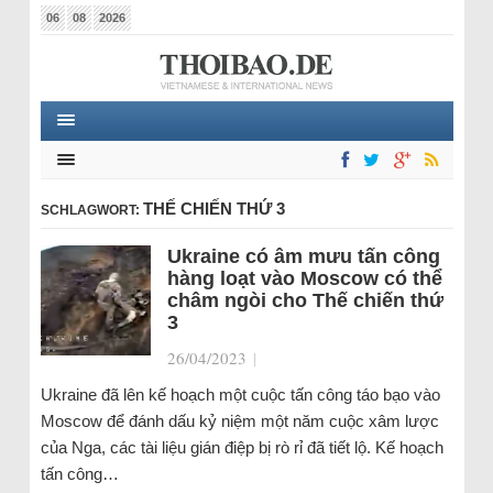
06
08
2026
THẾ CHIẾN THỨ 3
SCHLAGWORT:
Ukraine có âm mưu tấn công
hàng loạt vào Moscow có thể
châm ngòi cho Thế chiến thứ
3
26/04/2023
|
Ukraine đã lên kế hoạch một cuộc tấn công táo bạo vào
Moscow để đánh dấu kỷ niệm một năm cuộc xâm lược
của Nga, các tài liệu gián điệp bị rò rỉ đã tiết lộ. Kế hoạch
tấn công…