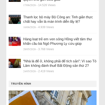
17/06/2026
- 14.526 Views
Thanh lọc bộ máy Bộ Công an: Tinh giản thực
chất hay vẫn là màn trình diễn lấy lệ?
16/06/2026
- 4.939 Views
Hàng loạt trẻ em ven sông Hồng viết tâm thư
khẩn cầu bà Ngô Phương Ly cứu giúp
28/05/2026
- 3.768 Views
“Nhà là để ở, không phải để tích sản”: Vì sao Tô
Lâm không đánh thuế Bất Động sản thứ 2?
24/05/2026
- 2.419 Views
TRUYỀN HÌNH