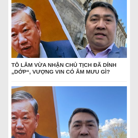
TÔ LÂM VỪA NHẬN CHỦ TỊCH ĐÃ DÍNH
„DỚP“, VƯỢNG VIN CÓ ÂM MƯU GÌ?