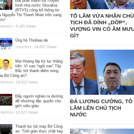
Đài phát thanh và Truyền
hình nhà nước Slovakia
(RTVS) công bố thông tin
à Nguyễn Thị Thanh Nhàn trốn sang
TÔ LÂM VỪA NHẬN CHỦ
ức!
TỊCH ĐÃ DÍNH „DỚP“,
/08/2023
- 5.165 Views
VƯỢNG VIN CÓ ÂM MƯ
GÌ?
Ủng hộ Thoibao.de
15/02/2018
- 24.057 Views
Mai Hoàng lập kỷ lục thăng
tiến: Vì sao “ngôi sao” Tây
Bắc trở thành điểm nóng
ủa Bộ Công an?
/05/2026
- 18.502 Views
Đẩy người nghèo ra đường
ĐÁ LƯƠNG CƯỜNG, TÔ
để nhường đặc quyền cho
giới siêu giàu
LÂM LÊN CHỦ TỊCH
/06/2026
- 14.527 Views
NƯỚC
Thanh lọc bộ máy Bộ Công
an: Tinh giản thực chất hay