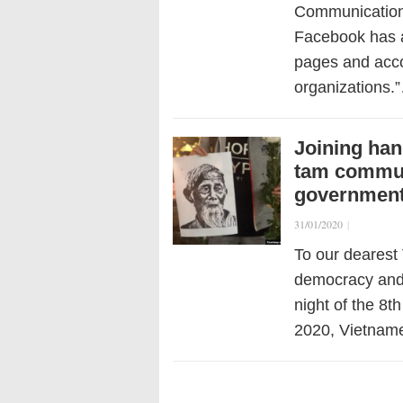
Communication
Facebook has ag
pages and accou
organizations.
Joining han
tam commun
governmen
31/01/2020
|
To our dearest
democracy and 
night of the 8t
2020, Vietname