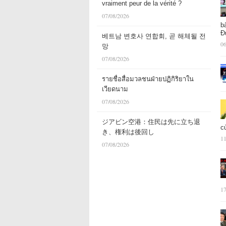
vraiment peur de la vérité ?
07/08/2026
b
Đ
베트남 변호사 연합회, 곧 해체될 전
06
망
07/08/2026
รายชื่อสื่อมวลชนฝ่ายปฏิกิริยาใน
เวียดนาม
07/08/2026
ジアビン空港：住民は先に立ち退
c
き、権利は後回し
11
07/08/2026
17