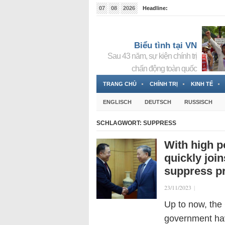
07
08
2026
Headline:
Tin bà Nguyễn Thị Thanh Nhàn đang ẩn náu tại Đức
Biểu tình tại VN
Sau 43 năm, sự kiện chính trị
chấn động toàn quốc
TRANG CHỦ
CHÍNH TRỊ
KINH TẾ
ENGLISCH
DEUTSCH
RUSSISCH
SCHLAGWORT:
SUPPRESS
With high po
quickly joi
suppress pr
23/11/2023
|
Up to now, the
government hav