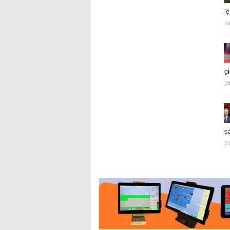
l
16
g
28
s
24