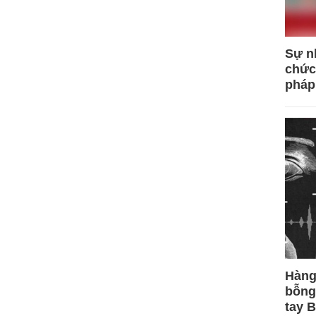
Sự n
chức
pháp
Hàng
bỗng
tay 