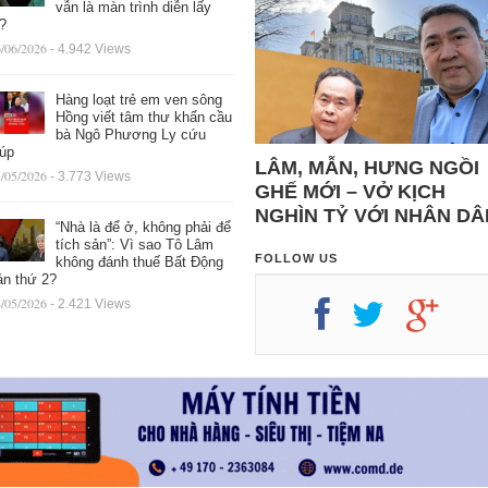
vẫn là màn trình diễn lấy
ệ?
/06/2026
- 4.942 Views
Hàng loạt trẻ em ven sông
Hồng viết tâm thư khẩn cầu
bà Ngô Phương Ly cứu
iúp
LÂM, MẪN, HƯNG NGỒI
/05/2026
- 3.773 Views
GHẾ MỚI – VỞ KỊCH
NGHÌN TỶ VỚI NHÂN DÂ
“Nhà là để ở, không phải để
tích sản”: Vì sao Tô Lâm
FOLLOW US
không đánh thuế Bất Động
ản thứ 2?
/05/2026
- 2.421 Views