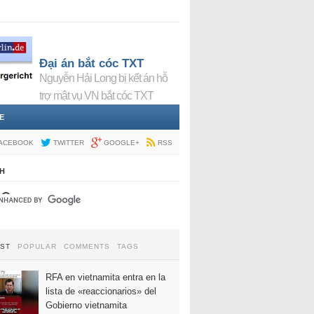
Đại án bắt cóc TXT
Nguyễn Hải Long bị kết án hỗ
trợ mật vụ VN bắt cóc TXT
E
ACEBOOK
TWITTER
GOOGLE+
RSS
H
EST
POPULAR
COMMENTS
TAGS
RFA en vietnamita entra en la
lista de «reaccionarios» del
Gobierno vietnamita