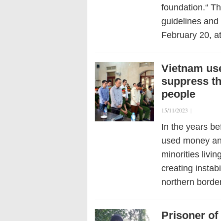
foundation.“ Th
guidelines and 
February 20, 
Vietnam use
suppress th
people
15/11/2023
|
In the years be
used money and
minorities livi
creating instab
northern bord
Prisoner o