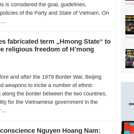
07/08
is is considered the goal, guidelines,
policies of the Party and State of Vietnam. On
at…
07/08
s fabricated term „Hmong State“ to
e religious freedom of H’mong
fore and after the 1979 Border War, Beijing
 weapons to incite a number of ethnic
ng along the border between the two countries,
ility for the Vietnamese government in the
er…
f conscience Nguyen Hoang Nam: