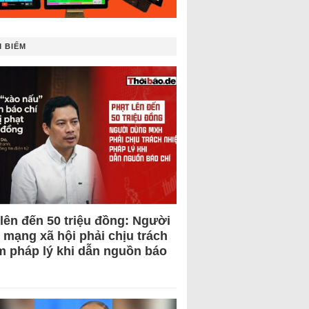
 BIẾM
 lên đến 50 triệu đồng: Người
 mạng xã hội phải chịu trách
m pháp lý khi dẫn nguồn báo