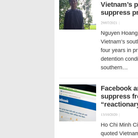
Vietnam’s p
suppress p
29/07/2021
|
Nguyen Hoang 
Vietnam’s sout
four years in p
detention cond
southern…
Facebook an
suppress fr
“reactionar
13/10/2020
|
Ho Chi Minh Ci
quoted Vietnam