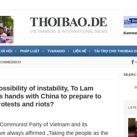
 đã được chính thức xác nhận
3 Jahren ago
XÃ HỘI
PHÁP LUẬT
TV&RADIO
LIÊN HỆ
TÀI TRỢ CHO THOIBAO.D
CHINESISCH
F
SEARC
ssibility of instability, To Lam
ns hands with China to prepare to
otests and riots?
LAT
 Communist Party of Vietnam and its
e always affirmed „Taking the people as the