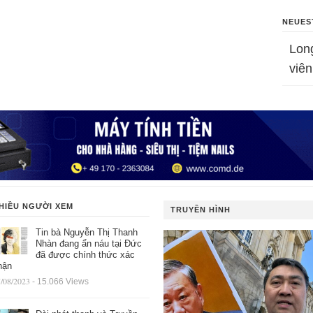
NEUES
Lon
viên
HIỀU NGƯỜI XEM
TRUYỀN HÌNH
Tin bà Nguyễn Thị Thanh
Nhàn đang ẩn náu tại Đức
đã được chính thức xác
hận
/08/2023
- 15.066 Views