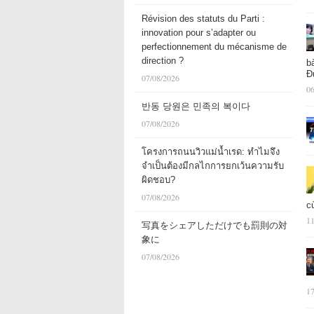
Révision des statuts du Parti :
innovation pour s’adapter ou
perfectionnement du mécanisme de
direction ?
b
Đ
07/08/2026
06
반동 당원은 민족의 복이다
07/08/2026
โครงการถนนวิวแม่น้ำเรด: ทำไมจึง
จำเป็นต้องมีกลไกการยกเว้นความรับ
ผิดชอบ?
07/08/2026
c
11
写真をシェアしただけでも罰則の対
象に
07/08/2026
17