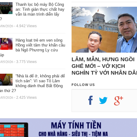
Thanh lọc bộ máy Bộ Công
an: Tinh giản thực chất hay
vẫn là màn trình diễn lấy
ệ?
/06/2026
- 4.942 Views
Hàng loạt trẻ em ven sông
Hồng viết tâm thư khẩn cầu
bà Ngô Phương Ly cứu
iúp
LÂM, MẪN, HƯNG NGỒI
/05/2026
- 3.775 Views
GHẾ MỚI – VỞ KỊCH
NGHÌN TỶ VỚI NHÂN DÂ
“Nhà là để ở, không phải để
tích sản”: Vì sao Tô Lâm
FOLLOW US
không đánh thuế Bất Động
ản thứ 2?
/05/2026
- 2.425 Views