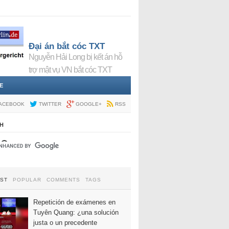
Đại án bắt cóc TXT
Nguyễn Hải Long bị kết án hỗ
trợ mật vụ VN bắt cóc TXT
E
ACEBOOK
TWITTER
GOOGLE+
RSS
H
EST
POPULAR
COMMENTS
TAGS
Repetición de exámenes en
Tuyên Quang: ¿una solución
justa o un precedente