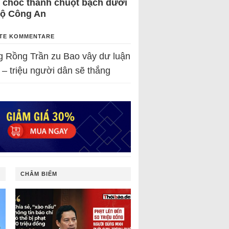
 chốc thành chuột bạch dưới
Bộ Công An
TE KOMMENTARE
g Rồng Trần
zu
Bao vây dư luận
 – triệu người dân sẽ thắng
CHÂM BIẾM