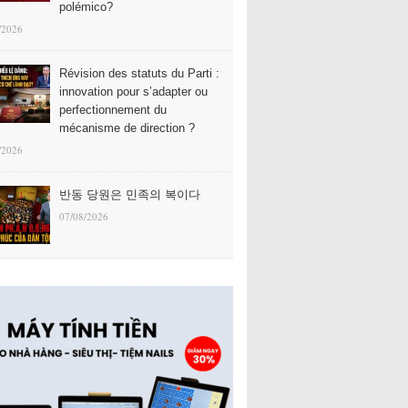
polémico?
/2026
Révision des statuts du Parti :
innovation pour s’adapter ou
perfectionnement du
mécanisme de direction ?
/2026
반동 당원은 민족의 복이다
07/08/2026