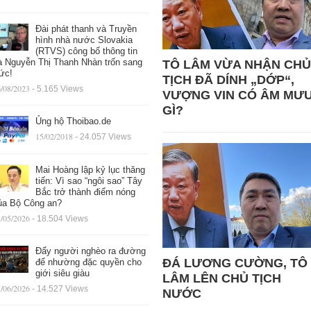
Đài phát thanh và Truyền
hình nhà nước Slovakia
(RTVS) công bố thông tin
à Nguyễn Thị Thanh Nhàn trốn sang
TÔ LÂM VỪA NHẬN CHỦ
ức!
TỊCH ĐÃ DÍNH „DỚP“,
/08/2023
- 5.165 Views
VƯỢNG VIN CÓ ÂM MƯ
GÌ?
Ủng hộ Thoibao.de
15/02/2018
- 24.057 Views
Mai Hoàng lập kỷ lục thăng
tiến: Vì sao “ngôi sao” Tây
Bắc trở thành điểm nóng
ủa Bộ Công an?
/05/2026
- 18.504 Views
Đẩy người nghèo ra đường
ĐÁ LƯƠNG CƯỜNG, TÔ
để nhường đặc quyền cho
giới siêu giàu
LÂM LÊN CHỦ TỊCH
/06/2026
- 14.527 Views
NƯỚC