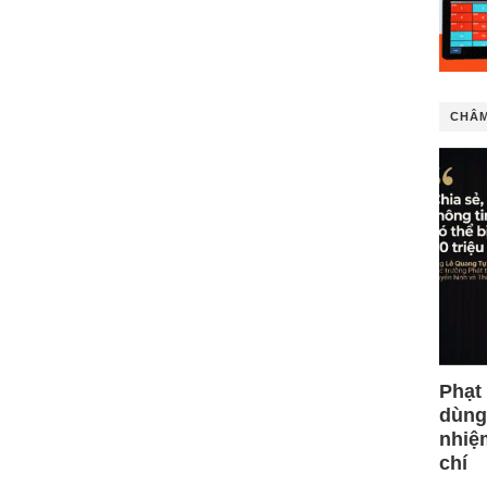
CHÂM
Phạt
dùng
nhiệ
chí