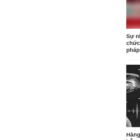
Sự n
chức
pháp
Hàng