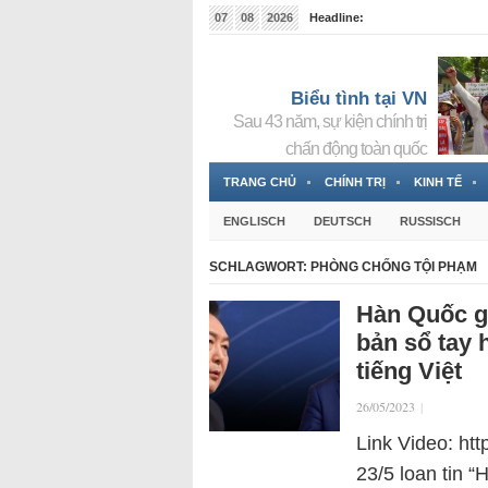
07
08
2026
Headline:
Tin bà Nguyễn Thị Thanh Nhàn đang ẩn náu tại Đức
Biểu tình tại VN
Sau 43 năm, sự kiện chính trị
chấn động toàn quốc
TRANG CHỦ
CHÍNH TRỊ
KINH TẾ
ENGLISCH
DEUTSCH
RUSSISCH
SCHLAGWORT:
PHÒNG CHỐNG TỘI PHẠM
Hàn Quốc g
bản sổ tay
tiếng Việt
26/05/2023
|
Link Video: ht
23/5 loan tin 