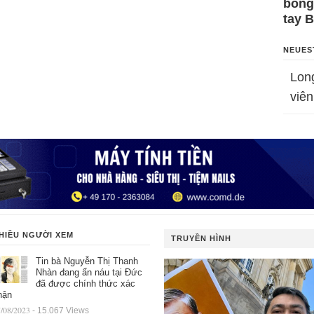
bỗng
tay 
NEUES
Lon
viên
HIỀU NGƯỜI XEM
TRUYỀN HÌNH
Tin bà Nguyễn Thị Thanh
Nhàn đang ẩn náu tại Đức
đã được chính thức xác
hận
/08/2023
- 15.067 Views