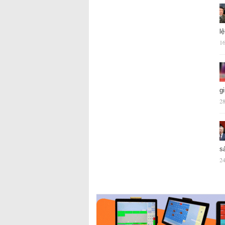
l
16
g
28
s
24