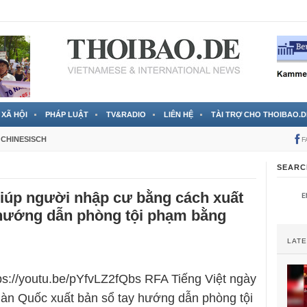
 đã được chính thức xác nhận
3 Jahren ago
XÃ HỘI
PHÁP LUẬT
TV&RADIO
LIÊN HỆ
TÀI TRỢ CHO THOIBAO.D
CHINESISCH
F
SEARC
iúp người nhập cư bằng cách xuất
 hướng dẫn phòng tội phạm bằng
LAT
tps://youtu.be/pYfvLZ2fQbs RFA Tiếng Việt ngày
“Hàn Quốc xuất bản sổ tay hướng dẫn phòng tội