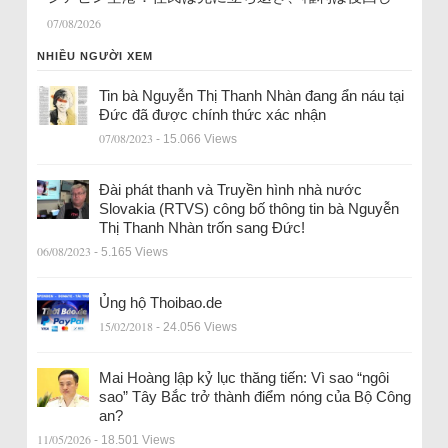
07/08/2026
NHIỀU NGƯỜI XEM
Tin bà Nguyễn Thị Thanh Nhàn đang ẩn náu tại
Đức đã được chính thức xác nhận
07/08/2023
- 15.066 Views
Đài phát thanh và Truyền hình nhà nước
Slovakia (RTVS) công bố thông tin bà Nguyễn
Thị Thanh Nhàn trốn sang Đức!
06/08/2023
- 5.165 Views
Ủng hộ Thoibao.de
15/02/2018
- 24.056 Views
Mai Hoàng lập kỷ lục thăng tiến: Vì sao “ngôi
sao” Tây Bắc trở thành điểm nóng của Bộ Công
an?
11/05/2026
- 18.501 Views