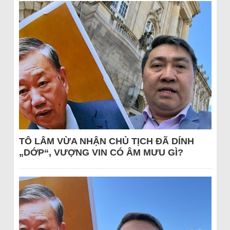
TÔ LÂM VỪA NHẬN CHỦ TỊCH ĐÃ DÍNH
„DỚP“, VƯỢNG VIN CÓ ÂM MƯU GÌ?