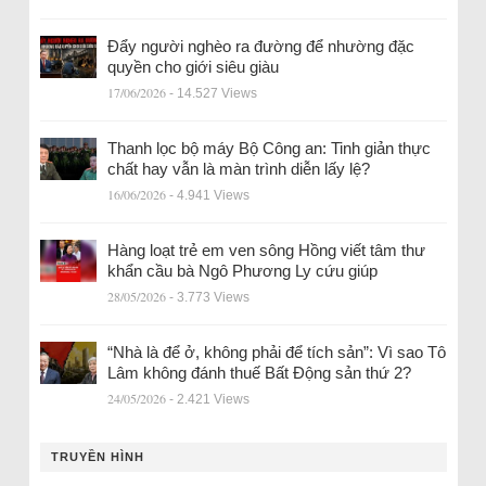
Đẩy người nghèo ra đường để nhường đặc
quyền cho giới siêu giàu
17/06/2026
- 14.527 Views
Thanh lọc bộ máy Bộ Công an: Tinh giản thực
chất hay vẫn là màn trình diễn lấy lệ?
16/06/2026
- 4.941 Views
Hàng loạt trẻ em ven sông Hồng viết tâm thư
khẩn cầu bà Ngô Phương Ly cứu giúp
28/05/2026
- 3.773 Views
“Nhà là để ở, không phải để tích sản”: Vì sao Tô
Lâm không đánh thuế Bất Động sản thứ 2?
24/05/2026
- 2.421 Views
TRUYỀN HÌNH