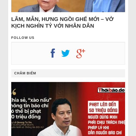
LÂM, MẪN, HƯNG NGỒI GHẾ MỚI – VỞ
KỊCH NGHÌN TỶ VỚI NHÂN DÂN
FOLLOW US
CHÂM BIẾM