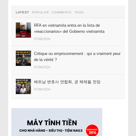
LATEST
POPULAR
COMMENTS
TAGS
RFA en vietnamita entra en la lista de
«reaccionarios» del Gobierno vietnamita
07/08/2026
Critique ou emprisonnement : qui a vraiment peur
de la vérité ?
07/08/2026
베트남 변호사 연합회, 곧 해체될 전망
07/08/2026