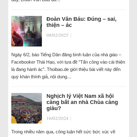
Đoàn Văn Báu: Đúng – sai,
thiện – ác
08/02/2025
|
Ngày 6/2, báo Tiếng Dân đăng bình luận của nhà giáo –
Facebooker Thái Hạo, với tựa đề “Tấn công vào cái thiện
là đang hành ác”. Thoibao.de giới thiệu bài viết này đến
quý khán thính giả, nội dung…
Nghịch lý Việt Nam xã hội
càng bất an nhà Chùa càng
giàu?
16/02/2024
|
Trong nhiều năm qua, công luận hết sức bức xúc về