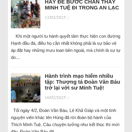
HÃY ĐỂ BƯỚC CHÂN THẦY
MINH TUỆ ĐI TRONG AN LẠC
12/02/2025
|
Khi một người tu hành quyết tâm thực hiện con đường
Hạnh đầu đà, điều họ cần nhất không phải là sự bảo vệ
áp đặt hay những mưu toan bên ngoài, mà chính là sự tự
do…
Hành trình mạo hiểm nhiều
tập: Thượng tá Đoàn Văn Báu
trở lại với sư Minh Tuệ!
10/02/2025
|
Tối ngày 4/2, Đoàn Văn Báu, Lê Khả Giáp và một tình
nguyện viên khác tên Hùng đã rời đoàn bộ hành của
Thích Minh Tuệ. Câu chuyện tưởng như kết thúc thì mới
đây, Đoàn Văn Báu đã…