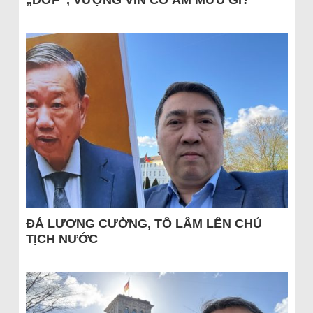
„DỚP“, VƯỢNG VIN CÓ ÂM MƯU GÌ?
ĐÁ LƯƠNG CƯỜNG, TÔ LÂM LÊN CHỦ
TỊCH NƯỚC