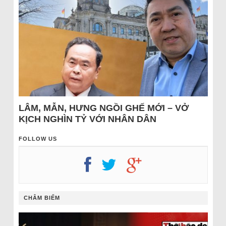
LÂM, MẪN, HƯNG NGỒI GHẾ MỚI – VỞ
KỊCH NGHÌN TỶ VỚI NHÂN DÂN
FOLLOW US
CHÂM BIẾM