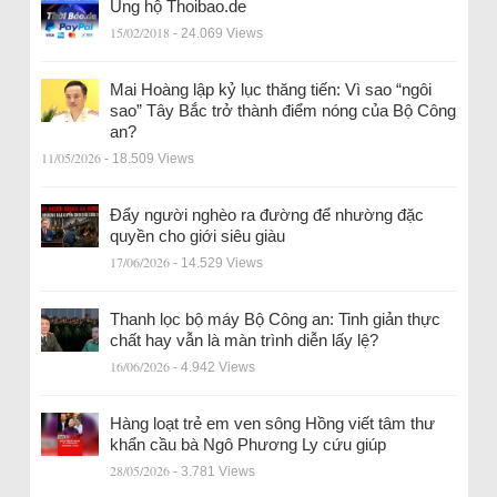
Ủng hộ Thoibao.de
15/02/2018
- 24.069 Views
Mai Hoàng lập kỷ lục thăng tiến: Vì sao “ngôi
sao” Tây Bắc trở thành điểm nóng của Bộ Công
an?
11/05/2026
- 18.509 Views
Đẩy người nghèo ra đường để nhường đặc
quyền cho giới siêu giàu
17/06/2026
- 14.529 Views
Thanh lọc bộ máy Bộ Công an: Tinh giản thực
chất hay vẫn là màn trình diễn lấy lệ?
16/06/2026
- 4.942 Views
Hàng loạt trẻ em ven sông Hồng viết tâm thư
khẩn cầu bà Ngô Phương Ly cứu giúp
28/05/2026
- 3.781 Views