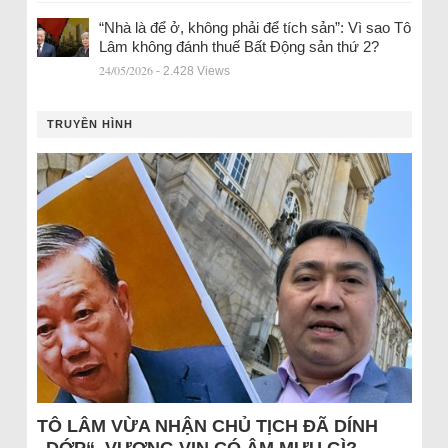
“Nhà là để ở, không phải để tích sản”: Vì sao Tô
Lâm không đánh thuế Bất Động sản thứ 2?
24/05/2026
- 2.428 Views
TRUYỀN HÌNH
TÔ LÂM VỪA NHẬN CHỦ TỊCH ĐÃ DÍNH