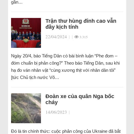
gần…
Trận thư hùng đỉnh cao vẫn
đầy kịch tính
22/04/2024
|
|
3.315
Ngày 20/4, báo Tiếng Dân có bài bình luận “Phe đom –
đóm chuẩn bị phản công?” Theo báo Tiếng Dân, sau khi
hạ đo ván nhân vật “cùng xương thịt với nhân dân tôi”
[tức Chủ tịch nước Võ…
Đoàn xe của quân Nga bốc
cháy
14/06/2023
|
Đó là tin chính thức: cuộc phản công của Ukraine đã bắt