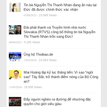
Tin bà Nguyễn Thị Thanh Nhàn đang ẩn náu tại
Đức đã được chính thức xác nhận
07/08/2023
- 15.069 Views
Đài phát thanh và Truyền hình nhà nước
Slovakia (RTVS) công bố thông tin bà Nguyễn
Thị Thanh Nhàn trốn sang Đức!
06/08/2023
- 5.165 Views
Ủng hộ Thoibao.de
15/02/2018
- 24.064 Views
Mai Hoàng lập kỷ lục thăng tiến: Vì sao “ngôi
sao” Tây Bắc trở thành điểm nóng của Bộ Công
an?
11/05/2026
- 18.506 Views
Đẩy người nghèo ra đường để nhường đặc
quyền cho giới siêu giàu