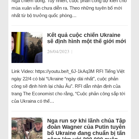
Nga chiếm đóng. Tuy nhiên, cuộc phản công dự kiến ​​cho
mùa xuân vẫn chưa diễn ra. Theo những tuyên bố mới
nhất từ ​​bộ trưởng quốc phòng…
Kết quả cuộc chiến Ukraine
sẽ định hình một thế giới mới
26/04/2023
|
Link Video: https://youtu.be/t_6J-1kAq3M RFI Tiếng Việt
ngày 22/4 có bài “Ukraine “ngày dài nhất”, cuộc phản
công sẽ định hình lại châu Âu”. RFI dẫn nhận định của
trang The Economist cho rằng, “Cuộc phản công sắp tới
của Ukraina có thể…
Nga run sợ khi lãnh chúa Tập
đoàn Wagner của Putin tuyên
bố Ukraine đang chuẩn bị tấn