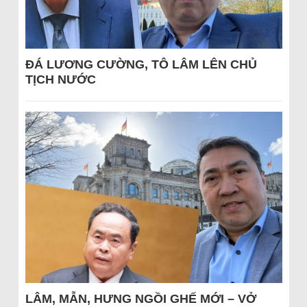
ĐÁ LƯƠNG CƯỜNG, TÔ LÂM LÊN CHỦ
TỊCH NƯỚC
LÂM, MẪN, HƯNG NGỒI GHẾ MỚI – VỞ