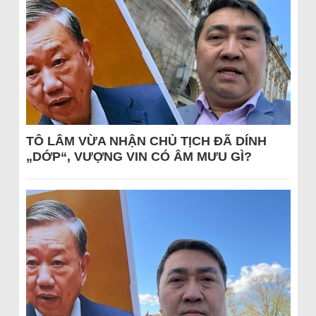
TÔ LÂM VỪA NHẬN CHỦ TỊCH ĐÃ DÍNH
„DỚP“, VƯỢNG VIN CÓ ÂM MƯU GÌ?