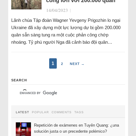
công lớn với 200.000 quân
14/04/2023
|
Lãnh chúa Tập đoàn Wagner Yevgeny Prigozhin lo ngại
Ukraine đã xây dựng một lực lượng dự bị gồm 200.000
quân sẵn sàng tung ra một cuộc phản công chớp
nhoáng. Tỷ phú người Nga đã cảnh báo đội quân…
1
2
NEXT →
SEARCH
LATEST
POPULAR
COMMENTS
TAGS
Repetición de exámenes en Tuyên Quang: ¿una
solución justa o un precedente polémico?