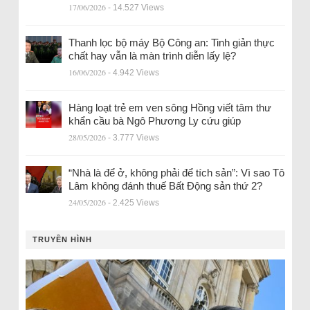
17/06/2026
- 14.527 Views
Thanh lọc bộ máy Bộ Công an: Tinh giản thực
chất hay vẫn là màn trình diễn lấy lệ?
16/06/2026
- 4.942 Views
Hàng loạt trẻ em ven sông Hồng viết tâm thư
khẩn cầu bà Ngô Phương Ly cứu giúp
28/05/2026
- 3.777 Views
“Nhà là để ở, không phải để tích sản”: Vì sao Tô
Lâm không đánh thuế Bất Động sản thứ 2?
24/05/2026
- 2.425 Views
TRUYỀN HÌNH