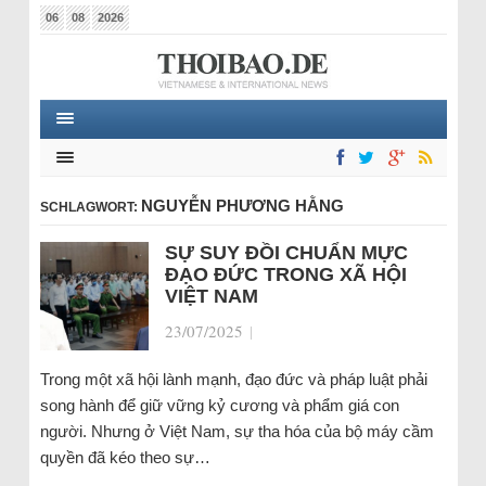
06
08
2026
NGUYỄN PHƯƠNG HẰNG
SCHLAGWORT:
SỰ SUY ĐỒI CHUẨN MỰC
ĐẠO ĐỨC TRONG XÃ HỘI
VIỆT NAM
23/07/2025
|
Trong một xã hội lành mạnh, đạo đức và pháp luật phải
song hành để giữ vững kỷ cương và phẩm giá con
người. Nhưng ở Việt Nam, sự tha hóa của bộ máy cầm
quyền đã kéo theo sự…