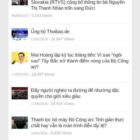
Slovakia (RTVS) công bố thông tin bà Nguyễn
Thị Thanh Nhàn trốn sang Đức!
06/08/2023
- 5.163 Views
Ủng hộ Thoibao.de
15/02/2018
- 24.047 Views
Mai Hoàng lập kỷ lục thăng tiến: Vì sao “ngôi
sao” Tây Bắc trở thành điểm nóng của Bộ Công
an?
11/05/2026
- 18.497 Views
Đẩy người nghèo ra đường để nhường đặc
quyền cho giới siêu giàu
17/06/2026
- 14.526 Views
Thanh lọc bộ máy Bộ Công an: Tinh giản thực
chất hay vẫn là màn trình diễn lấy lệ?
16/06/2026
- 4.939 Views