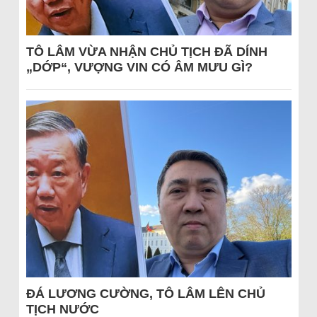
TÔ LÂM VỪA NHẬN CHỦ TỊCH ĐÃ DÍNH
„DỚP“, VƯỢNG VIN CÓ ÂM MƯU GÌ?
ĐÁ LƯƠNG CƯỜNG, TÔ LÂM LÊN CHỦ
TỊCH NƯỚC