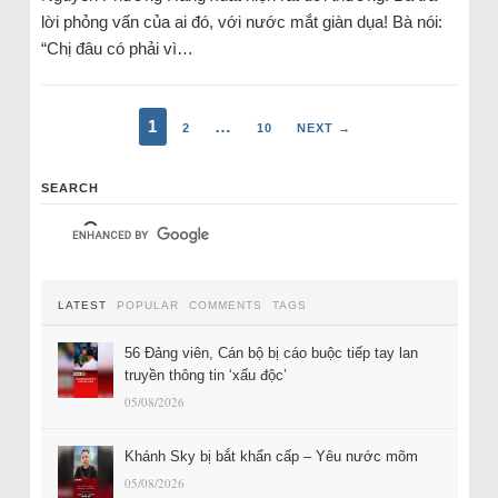
lời phỏng vấn của ai đó, với nước mắt giàn dụa! Bà nói:
“Chị đâu có phải vì…
1
…
2
10
NEXT →
SEARCH
LATEST
POPULAR
COMMENTS
TAGS
56 Đảng viên, Cán bộ bị cáo buộc tiếp tay lan
truyền thông tin ‘xấu độc’
05/08/2026
Khánh Sky bị bắt khẩn cấp – Yêu nước mõm
05/08/2026