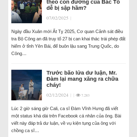
theo con đường của Bác Tô
dễ bị sập hầm?
07/02/2025
|
Ngày đầu Xuân mới Ất Tỵ 2025, Cơ quan Cảnh sát điều
tra Bộ Công an đã truy tố 27 bị can khai thác trái phép đất
hiếm ở tỉnh Yên Bái, để buôn lậu sang Trung Quốc, do
Công…
Trước bão lửa dư luận, Mr.
Đàm lại mang xăng ra chữa
cháy!
02/12/2024
|
|
7.283
Lúc 2 giờ sáng giờ Cali, ca sĩ Đàm Vĩnh Hưng đã viết
một status khá dài trên Facebook cá nhân của ông. Bài
viết này đáp trả dư luận, về vụ kiện tụng của ông với
chồng ca sĩ…