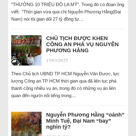
“THƯỞNG 10 TRIỆU ĐÔ LA MỸ”. Trong đó có đoạn ông
viết: “Thời gian vừa qua chị Nguyễn Phương Hằng(Đại
Nam) nói tôi gian dối 27 tỷ đồng từ…
CHỦ TỊCH ĐƯỢC KHEN
CÔNG AN PHÁ VỤ NGUYỄN
PHƯƠNG HẰNG
15/03/2025
|
Theo Chủ tịch UBND TP HCM Nguyễn Văn Được, lực
lượng Công an TP HCM thời gian qua đã liên tục phá
thành công nhiều vụ án, trong đó có những vụ án liên
quan đến người nổi tiếng trong…
Nguyễn Phương Hằng “oánh”
Minh Tuệ, Đại Nam “bay”
nghìn tỷ?