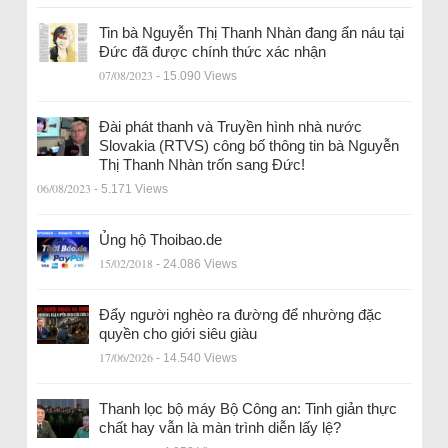
Tin bà Nguyễn Thị Thanh Nhàn đang ẩn náu tại
Đức đã được chính thức xác nhận
07/08/2023
- 15.090 Views
Đài phát thanh và Truyền hình nhà nước
Slovakia (RTVS) công bố thông tin bà Nguyễn
Thị Thanh Nhàn trốn sang Đức!
06/08/2023
- 5.171 Views
Ủng hộ Thoibao.de
15/02/2018
- 24.086 Views
Đẩy người nghèo ra đường để nhường đặc
quyền cho giới siêu giàu
17/06/2026
- 14.540 Views
Thanh lọc bộ máy Bộ Công an: Tinh giản thực
chất hay vẫn là màn trình diễn lấy lệ?