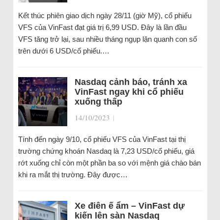
Kết thúc phiên giao dịch ngày 28/11 (giờ Mỹ), cổ phiếu
VFS của VinFast đạt giá trị 6,99 USD. Đây là lần đầu
VFS tăng trở lại, sau nhiều tháng ngụp lặn quanh con số
trên dưới 6 USD/cổ phiếu.…
Nasdaq cảnh báo, tránh xa
VinFast ngay khi cổ phiếu
xuống thấp
14/10/2023
|
Tính đến ngày 9/10, cổ phiếu VFS của VinFast tại thị
trường chứng khoán Nasdaq là 7,23 USD/cổ phiếu, giá
rớt xuống chỉ còn một phần ba so với mệnh giá chào bán
khi ra mắt thị trường. Đây được…
Xe điên ế ẩm – VinFast dự
kiến lên sàn Nasdaq