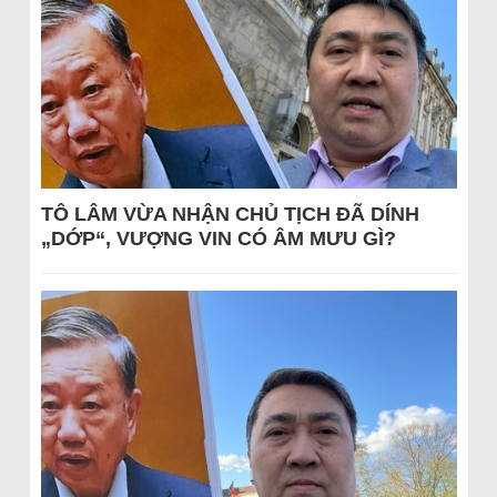
TÔ LÂM VỪA NHẬN CHỦ TỊCH ĐÃ DÍNH
„DỚP“, VƯỢNG VIN CÓ ÂM MƯU GÌ?