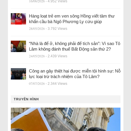
16/06/2026
- 4.952 Views
Hàng loạt trẻ em ven sông Hồng viết tâm thư
khẩn cầu bà Ngô Phương Ly cứu giúp
28/05/2026
- 3.792 Views
“Nhà là để ở, không phải để tích sản”: Vì sao Tô
Lâm không đánh thuế Bất Động sản thứ 2?
24/05/2026
- 2.439 Views
Công an gây thiệt hại được miễn tội hình sự: Nỗ
lực loại trừ trách nhiệm của Tô Lâm?
07/07/2026
- 2.344 Views
TRUYỀN HÌNH