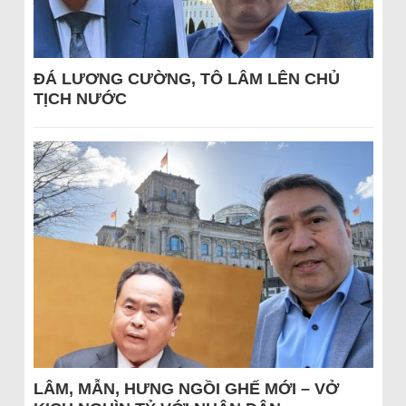
ĐÁ LƯƠNG CƯỜNG, TÔ LÂM LÊN CHỦ
TỊCH NƯỚC
LÂM, MẪN, HƯNG NGỒI GHẾ MỚI – VỞ