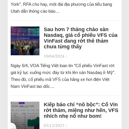
York”. RFA cho hay, một đài địa phương của tiểu bang
Utah dẫn thông cáo báo…
Sau hơn 7 tháng chào sàn
Nasdaq, giá cổ phiếu VFS của
VinFast đang rớt thê thảm
chưa từng thấy
10/04/2024
|
Ngày 6/4, VOA Tiếng Việt loan tin “Cổ phiếu VinFast rớt
giá kỷ lục xuống mức đáy từ khi lên sàn Nasdaq ở Mỹ”.
Theo đó, cổ phiếu mã VFS của hãng xe hơi điện Việt
Nam VinFast lao dốc…
Kiếp báo chí “nô bộc”: Cổ Vin
rớt thảm, miệng như hến, VFS
nhích nhẹ nổ như bom!
03/12/2023
|