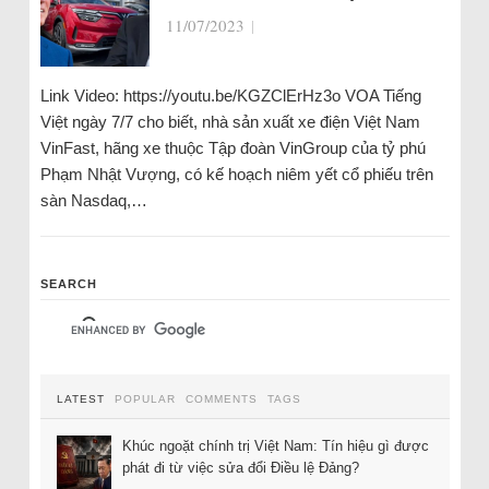
11/07/2023
|
Link Video: https://youtu.be/KGZClErHz3o VOA Tiếng
Việt ngày 7/7 cho biết, nhà sản xuất xe điện Việt Nam
VinFast, hãng xe thuộc Tập đoàn VinGroup của tỷ phú
Phạm Nhật Vượng, có kế hoạch niêm yết cổ phiếu trên
sàn Nasdaq,…
SEARCH
LATEST
POPULAR
COMMENTS
TAGS
Khúc ngoặt chính trị Việt Nam: Tín hiệu gì được
phát đi từ việc sửa đổi Điều lệ Đảng?