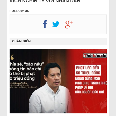
KỊCH NGHÌN TỶ VỚI NHÂN DÂN
FOLLOW US
CHÂM BIẾM