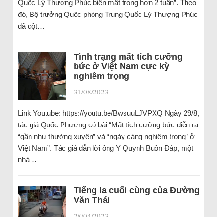
Quốc Lý Thượng Phúc biến mất trong hơn 2 tuần”. Theo
đó, Bộ trưởng Quốc phòng Trung Quốc Lý Thượng Phúc
đã đột…
Tình trạng mất tích cưỡng
bức ở Việt Nam cực kỳ
nghiêm trọng
31/08/2023
|
Link Youtube: https://youtu.be/BwsuuLJVPXQ Ngày 29/8,
tác giả Quốc Phương có bài “Mất tích cưỡng bức diễn ra
“gần như thường xuyên” và “ngày càng nghiêm trọng” ở
Việt Nam”. Tác giả dẫn lời ông Y Quynh Buôn Đáp, một
nhà…
Tiếng la cuối cùng của Đường
Văn Thái
28/04/2023
|