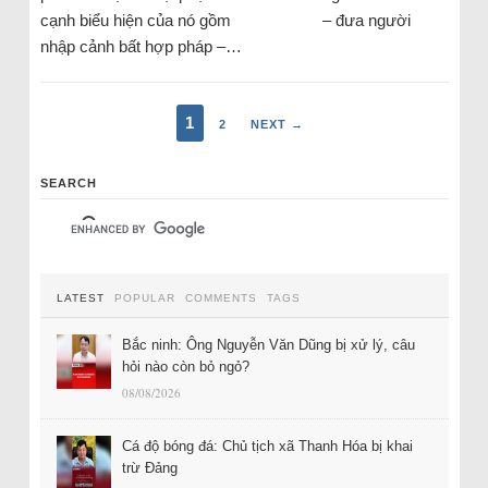
cạnh biểu hiện của nó gồm – đưa người
nhập cảnh bất hợp pháp –…
1
2
NEXT →
SEARCH
LATEST
POPULAR
COMMENTS
TAGS
Bắc ninh: Ông Nguyễn Văn Dũng bị xử lý, câu
hỏi nào còn bỏ ngỏ?
08/08/2026
Cá độ bóng đá: Chủ tịch xã Thanh Hóa bị khai
trừ Đảng