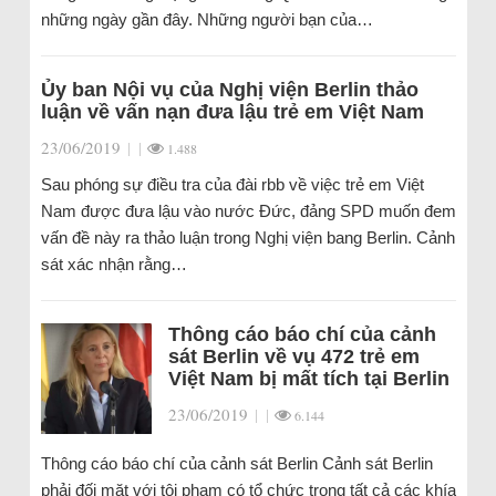
những ngày gần đây. Những người bạn của…
Ủy ban Nội vụ của Nghị viện Berlin thảo
luận về vấn nạn đưa lậu trẻ em Việt Nam
23/06/2019
|
|
1.488
Sau phóng sự điều tra của đài rbb về việc trẻ em Việt
Nam được đưa lậu vào nước Đức, đảng SPD muốn đem
vấn đề này ra thảo luận trong Nghị viện bang Berlin. Cảnh
sát xác nhận rằng…
Thông cáo báo chí của cảnh
sát Berlin về vụ 472 trẻ em
Việt Nam bị mất tích tại Berlin
23/06/2019
|
|
6.144
Thông cáo báo chí của cảnh sát Berlin Cảnh sát Berlin
phải đối mặt với tội phạm có tổ chức trong tất cả các khía