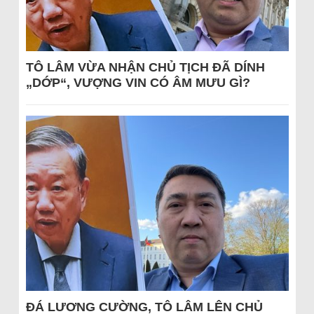
TÔ LÂM VỪA NHẬN CHỦ TỊCH ĐÃ DÍNH
„DỚP“, VƯỢNG VIN CÓ ÂM MƯU GÌ?
ĐÁ LƯƠNG CƯỜNG, TÔ LÂM LÊN CHỦ