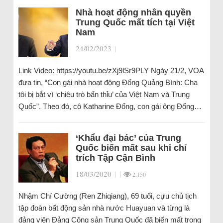
Nhà hoạt động nhân quyền
Trung Quốc mất tích tại Việt
Nam
24/02/2023
|
Link Video: https://youtu.be/zXj9lSr9PLY Ngày 21/2, VOA
đưa tin, “Con gái nhà hoạt động Đổng Quảng Bình: Cha
tôi bị bắt vì ‘chiêu trò bẩn thỉu’ của Việt Nam và Trung
Quốc”. Theo đó, cô Katharine Đổng, con gái ông Đổng…
‘Khẩu đại bác’ của Trung
Quốc biến mất sau khi chỉ
trích Tập Cận Bình
18/03/2020
|
|
2.150
Nhậm Chí Cường (Ren Zhiqiang), 69 tuổi, cựu chủ tịch
tập đoàn bất động sản nhà nước Huayuan và từng là
đảng viên Đảng Cộng sản Trung Quốc đã biến mất trong