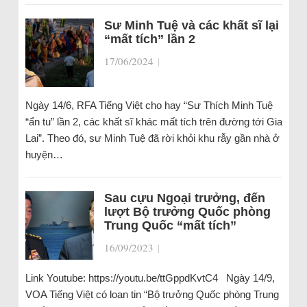
Sư Minh Tuệ và các khất sĩ lại
“mất tích” lần 2
17/06/2024
|
Ngày 14/6, RFA Tiếng Việt cho hay “Sư Thích Minh Tuệ
“ẩn tu” lần 2, các khất sĩ khác mất tích trên đường tới Gia
Lai”. Theo đó, sư Minh Tuệ đã rời khỏi khu rẫy gần nhà ở
huyện…
Sau cựu Ngoại trưởng, đến
lượt Bộ trưởng Quốc phòng
Trung Quốc “mất tích”
16/09/2023
|
Link Youtube: https://youtu.be/ttGppdKvtC4 Ngày 14/9,
VOA Tiếng Việt có loan tin “Bộ trưởng Quốc phòng Trung