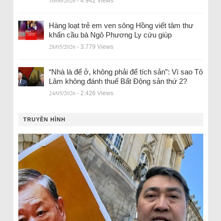
16/06/2026
- 4.942 Views
Hàng loạt trẻ em ven sông Hồng viết tâm thư
khẩn cầu bà Ngô Phương Ly cứu giúp
28/05/2026
- 3.779 Views
“Nhà là để ở, không phải để tích sản”: Vì sao Tô
Lâm không đánh thuế Bất Động sản thứ 2?
24/05/2026
- 2.426 Views
TRUYỀN HÌNH