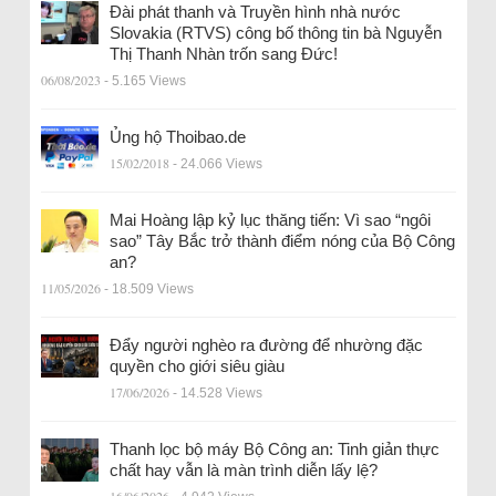
Đài phát thanh và Truyền hình nhà nước
Slovakia (RTVS) công bố thông tin bà Nguyễn
Thị Thanh Nhàn trốn sang Đức!
06/08/2023
- 5.165 Views
Ủng hộ Thoibao.de
15/02/2018
- 24.066 Views
Mai Hoàng lập kỷ lục thăng tiến: Vì sao “ngôi
sao” Tây Bắc trở thành điểm nóng của Bộ Công
an?
11/05/2026
- 18.509 Views
Đẩy người nghèo ra đường để nhường đặc
quyền cho giới siêu giàu
17/06/2026
- 14.528 Views
Thanh lọc bộ máy Bộ Công an: Tinh giản thực
chất hay vẫn là màn trình diễn lấy lệ?