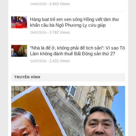
16/06/2026
- 4.943 Views
Hàng loạt trẻ em ven sông Hồng viết tâm thư
khẩn cầu bà Ngô Phương Ly cứu giúp
28/05/2026
- 3.782 Views
“Nhà là để ở, không phải để tích sản”: Vì sao Tô
Lâm không đánh thuế Bất Động sản thứ 2?
24/05/2026
- 2.431 Views
TRUYỀN HÌNH