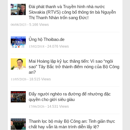
Đài phát thanh và Truyền hình nhà nước
Slovakia (RTVS) công bố thông tin bà Nguyễn
Thị Thanh Nhàn trốn sang Đức!
06/08/2023
- 5.166 Views
Ủng hộ Thoibao.de
15/02/2018
- 24.076 Views
Mai Hoàng lập kỷ lục thăng tiến: Vì sao “ngôi
sao” Tây Bắc trở thành điểm nóng của Bộ Công
an?
11/05/2026
- 18.515 Views
Đẩy người nghèo ra đường để nhường đặc
quyền cho giới siêu giàu
17/06/2026
- 14.531 Views
Thanh lọc bộ máy Bộ Công an: Tinh giản thực
chất hay vẫn là màn trình diễn lấy lệ?