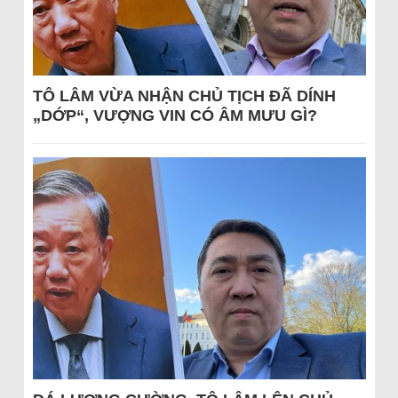
TÔ LÂM VỪA NHẬN CHỦ TỊCH ĐÃ DÍNH
„DỚP“, VƯỢNG VIN CÓ ÂM MƯU GÌ?