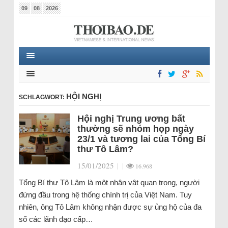
09
08
2026
HỘI NGHỊ
SCHLAGWORT:
Hội nghị Trung ương bất
thường sẽ nhóm họp ngày
23/1 và tương lai của Tổng Bí
thư Tô Lâm?
15/01/2025
|
|
16.968
Tổng Bí thư Tô Lâm là một nhân vật quan trọng, người
đứng đầu trong hệ thống chính trị của Việt Nam. Tuy
nhiên, ông Tô Lâm không nhận được sự ủng hộ của đa
số các lãnh đạo cấp…