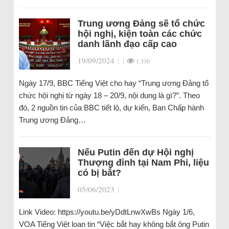
Trung ương Đảng sẽ tổ chức
hội nghị, kiện toàn các chức
danh lãnh đạo cấp cao
19/09/2024
|
|
1.330
Ngày 17/9, BBC Tiếng Việt cho hay “Trung ương Đảng tổ
chức hội nghị từ ngày 18 – 20/9, nội dung là gì?”. Theo
đó, 2 nguồn tin của BBC tiết lộ, dự kiến, Ban Chấp hành
Trung ương Đảng…
Nếu Putin đến dự Hội nghị
Thượng đỉnh tại Nam Phi, liệu
có bị bắt?
05/06/2023
|
Link Video: https://youtu.be/yDdtLnwXwBs Ngày 1/6,
VOA Tiếng Việt loan tin “Việc bắt hay không bắt ông Putin