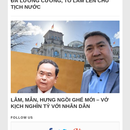
ĐÁ LƯƠNG CƯỜNG, TÔ LÂM LÊN CHỦ
TỊCH NƯỚC
LÂM, MẪN, HƯNG NGỒI GHẾ MỚI – VỞ
KỊCH NGHÌN TỶ VỚI NHÂN DÂN
FOLLOW US