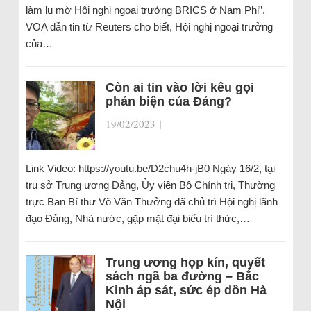
làm lu mờ Hội nghị ngoại trưởng BRICS ở Nam Phi”.
VOA dẫn tin từ Reuters cho biết, Hội nghị ngoại trưởng
của…
Còn ai tin vào lời kêu gọi
phản biện của Đảng?
19/02/2023
|
Link Video: https://youtu.be/D2chu4h-jB0 Ngày 16/2, tại
trụ sở Trung ương Đảng, Ủy viên Bộ Chính trị, Thường
trực Ban Bí thư Võ Văn Thưởng đã chủ trì Hội nghị lãnh
đạo Đảng, Nhà nước, gặp mặt đại biểu trí thức,…
Trung ương họp kín, quyết
sách ngã ba đường – Bắc
Kinh áp sát, sức ép dồn Hà
Nội