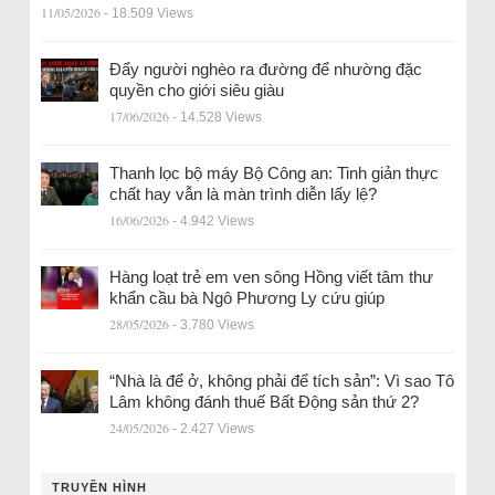
11/05/2026
- 18.509 Views
Đẩy người nghèo ra đường để nhường đặc
quyền cho giới siêu giàu
17/06/2026
- 14.528 Views
Thanh lọc bộ máy Bộ Công an: Tinh giản thực
chất hay vẫn là màn trình diễn lấy lệ?
16/06/2026
- 4.942 Views
Hàng loạt trẻ em ven sông Hồng viết tâm thư
khẩn cầu bà Ngô Phương Ly cứu giúp
28/05/2026
- 3.780 Views
“Nhà là để ở, không phải để tích sản”: Vì sao Tô
Lâm không đánh thuế Bất Động sản thứ 2?
24/05/2026
- 2.427 Views
TRUYỀN HÌNH