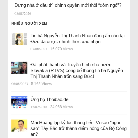
Dựng nhà ở đâu thì chính quyền mới thôi “dòm ngó”?
08/08/2026
NHIỀU NGƯỜI XEM
Tin bà Nguyễn Thị Thanh Nhàn đang ẩn náu tại
Đức đã được chính thức xác nhận
07/08/2023
- 15.070 Views
Đài phát thanh và Truyền hình nhà nước
Slovakia (RTVS) công bố thông tin bà Nguyễn
Thị Thanh Nhàn trốn sang Đức!
06/08/2023
- 5.165 Views
Ủng hộ Thoibao.de
15/02/2018
- 24.068 Views
Mai Hoàng lập kỷ lục thăng tiến: Vì sao “ngôi
sao” Tây Bắc trở thành điểm nóng của Bộ Công
an?