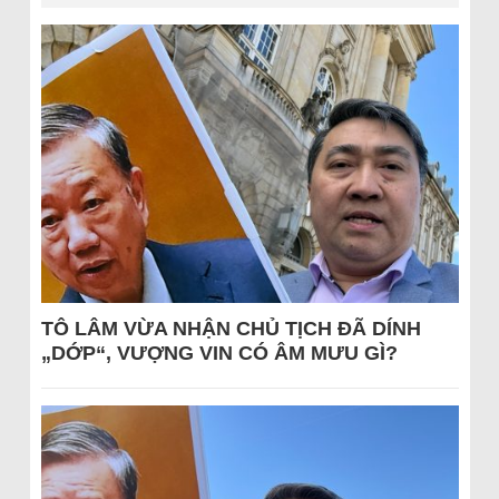
TÔ LÂM VỪA NHẬN CHỦ TỊCH ĐÃ DÍNH
„DỚP“, VƯỢNG VIN CÓ ÂM MƯU GÌ?