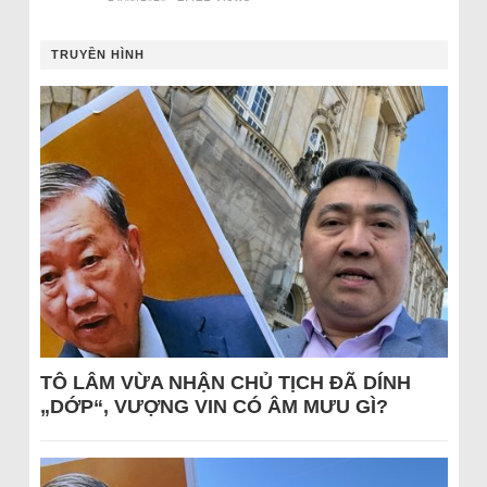
TRUYỀN HÌNH
TÔ LÂM VỪA NHẬN CHỦ TỊCH ĐÃ DÍNH
„DỚP“, VƯỢNG VIN CÓ ÂM MƯU GÌ?