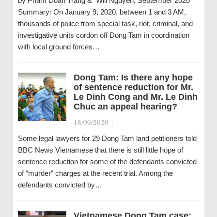
by Pham Doan Trang & Will Nguyen, September 2020
Summary: On January 9, 2020, between 1 and 3 AM,
thousands of police from special task, riot, criminal, and
investigative units cordon off Dong Tam in coordination
with local ground forces…
Dong Tam: Is there any hope
of sentence reduction for Mr.
Le Dinh Cong and Mr. Le Dinh
Chuc an appeal hearing?
18/09/2020
|
Some legal lawyers for 29 Dong Tam land petitioners told
BBC News Vietnamese that there is still little hope of
sentence reduction for some of the defendants convicted
of “murder” charges at the recent trial. Among the
defendants convicted by…
Vietnamese Dong Tam case: