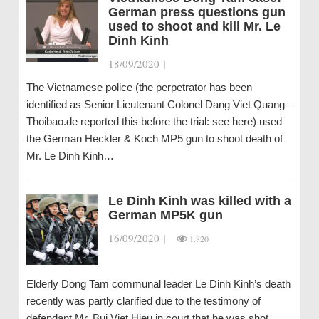
German press questions gun
used to shoot and kill Mr. Le
Dinh Kinh
18/09/2020
|
The Vietnamese police (the perpetrator has been
identified as Senior Lieutenant Colonel Dang Viet Quang –
Thoibao.de reported this before the trial: see here) used
the German Heckler & Koch MP5 gun to shoot death of
Mr. Le Dinh Kinh…
Le Dinh Kinh was killed with a
German MP5K gun
16/09/2020
|
|
1.820
Elderly Dong Tam communal leader Le Dinh Kinh’s death
recently was partly clarified due to the testimony of
defendant Mr. Bui Viet Hieu in court that he was shot