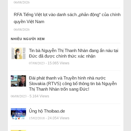
06/08/2026
RFA Tiếng Việt lọt vào danh sách „phản động“ của chính
quyền Việt Nam
06/08/2026
NHIỀU NGƯỜI XEM
Tin bà Nguyễn Thị Thanh Nhàn đang ẩn náu tại
Đức đã được chính thức xác nhận
07/08/2023
- 15.065 Views
Đài phát thanh và Truyền hình nhà nước
Slovakia (RTVS) công bố thông tin bà Nguyễn
Thị Thanh Nhàn trốn sang Đức!
06/08/2023
- 5.164 Views
Ủng hộ Thoibao.de
15/02/2018
- 24.054 Views