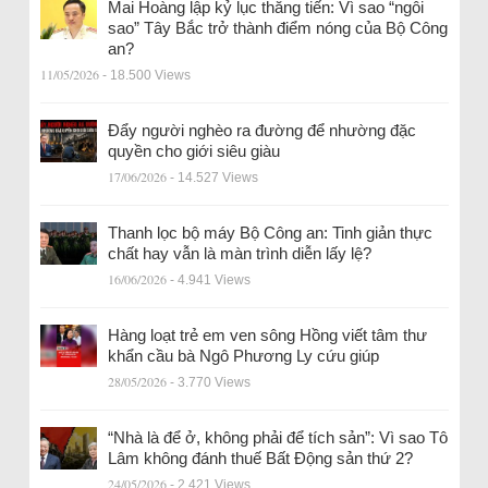
Mai Hoàng lập kỷ lục thăng tiến: Vì sao “ngôi
sao” Tây Bắc trở thành điểm nóng của Bộ Công
an?
11/05/2026
- 18.500 Views
Đẩy người nghèo ra đường để nhường đặc
quyền cho giới siêu giàu
17/06/2026
- 14.527 Views
Thanh lọc bộ máy Bộ Công an: Tinh giản thực
chất hay vẫn là màn trình diễn lấy lệ?
16/06/2026
- 4.941 Views
Hàng loạt trẻ em ven sông Hồng viết tâm thư
khẩn cầu bà Ngô Phương Ly cứu giúp
28/05/2026
- 3.770 Views
“Nhà là để ở, không phải để tích sản”: Vì sao Tô
Lâm không đánh thuế Bất Động sản thứ 2?
24/05/2026
- 2.421 Views