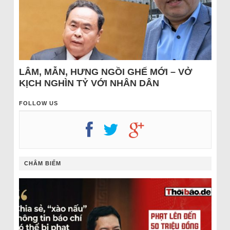
LÂM, MẪN, HƯNG NGỒI GHẾ MỚI – VỞ
KỊCH NGHÌN TỶ VỚI NHÂN DÂN
FOLLOW US
CHÂM BIẾM