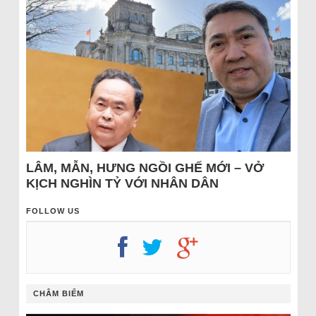
LÂM, MẪN, HƯNG NGỒI GHẾ MỚI – VỞ
KỊCH NGHÌN TỶ VỚI NHÂN DÂN
FOLLOW US
CHÂM BIẾM