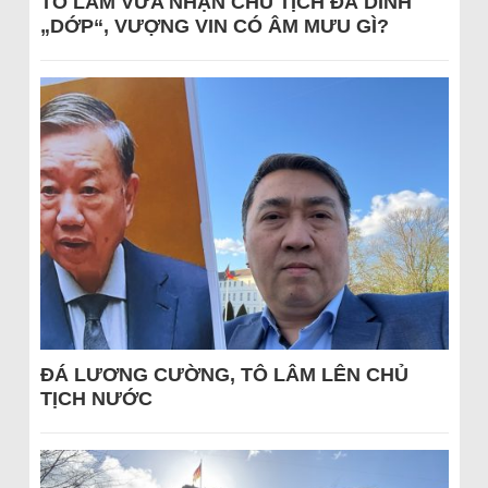
TÔ LÂM VỪA NHẬN CHỦ TỊCH ĐÃ DÍNH
„DỚP“, VƯỢNG VIN CÓ ÂM MƯU GÌ?
ĐÁ LƯƠNG CƯỜNG, TÔ LÂM LÊN CHỦ
TỊCH NƯỚC