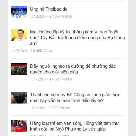
Ủng hộ Thoibao.de
15/02/2018
- 24.054 Views
Mai Hoàng lập kỷ lục thăng tiến: Vì sao “ngôi
sao” Tây Bắc trở thành điểm nóng của Bộ Công
an?
11/05/2026
- 18.500 Views
Đẩy người nghèo ra đường để nhường đặc
quyền cho giới siêu giàu
17/06/2026
- 14.527 Views
Thanh lọc bộ máy Bộ Công an: Tinh giản thực
chất hay vẫn là màn trình diễn lấy lệ?
16/06/2026
- 4.941 Views
Hàng loạt trẻ em ven sông Hồng viết tâm thư
khẩn cầu bà Ngô Phương Ly cứu giúp