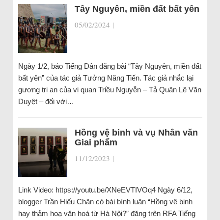
Tây Nguyên, miền đất bất yên
05/02/2024
|
Ngày 1/2, báo Tiếng Dân đăng bài “Tây Nguyên, miền đất
bất yên” của tác giả Tưởng Năng Tiến. Tác giả nhắc lại
gương trị an của vị quan Triều Nguyễn – Tả Quân Lê Văn
Duyệt – đối với…
Hồng vệ binh và vụ Nhân văn
Giai phẩm
11/12/2023
|
Link Video: https://youtu.be/XNeEVTIVOq4 Ngày 6/12,
blogger Trần Hiếu Chân có bài bình luận “Hồng vệ binh
hay thảm hoạ văn hoá từ Hà Nội?” đăng trên RFA Tiếng