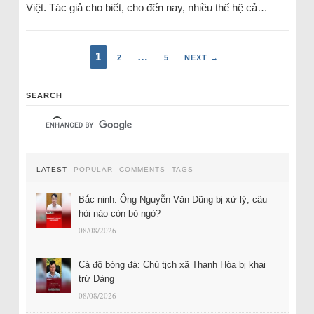
Việt. Tác giả cho biết, cho đến nay, nhiều thế hệ cả…
1
…
2
5
NEXT →
SEARCH
LATEST
POPULAR
COMMENTS
TAGS
Bắc ninh: Ông Nguyễn Văn Dũng bị xử lý, câu
hỏi nào còn bỏ ngỏ?
08/08/2026
Cá độ bóng đá: Chủ tịch xã Thanh Hóa bị khai
trừ Đảng
08/08/2026