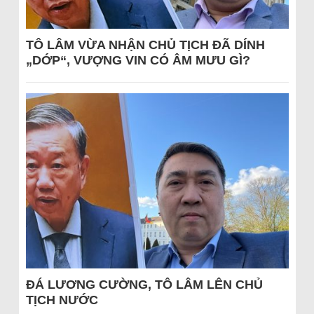
TÔ LÂM VỪA NHẬN CHỦ TỊCH ĐÃ DÍNH
„DỚP“, VƯỢNG VIN CÓ ÂM MƯU GÌ?
ĐÁ LƯƠNG CƯỜNG, TÔ LÂM LÊN CHỦ
TỊCH NƯỚC