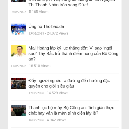
Thị Thanh Nhàn trốn sang Đức!
06/08/2023
- 5.165 Views
Ủng hộ Thoibao.de
15/02/2018
- 24.072 Views
Mai Hoàng lập kỷ lục thăng tiến: Vì sao “ngôi
sao” Tây Bắc trở thành điểm nóng của Bộ Công
an?
11/05/2026
- 18.510 Views
Đẩy người nghèo ra đường để nhường đặc
quyền cho giới siêu giàu
17/06/2026
- 14.529 Views
Thanh lọc bộ máy Bộ Công an: Tinh giản thực
chất hay vẫn là màn trình diễn lấy lệ?
16/06/2026
- 4.942 Views