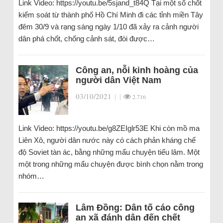
Link Video: https://youtu.be/5sjand_t84Q Tại một số chốt
kiểm soát từ thành phố Hồ Chí Minh đi các tỉnh miền Tây
đêm 30/9 và rạng sáng ngày 1/10 đã xảy ra cảnh người
dân phá chốt, chống cảnh sát, đòi được…
Công an, nỗi kinh hoàng của
người dân Việt Nam
03/10/2021
|
|
2.716
Link Video: https://youtu.be/g8ZEIglr53E Khi còn mồ ma
Liên Xô, người dân nước này có cách phản kháng chế
độ Soviet tàn ác, bằng những mẩu chuyện tiếu lâm. Một
một trong những mẩu chuyện được bình chọn nằm trong
nhóm…
Lâm Đồng: Dân tố cáo công
an xã đánh dân đến chết