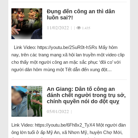
Đụng đến công an thì dân
luôn sai?!
11/02/2022
|
|
1.435
Link Video: https://youtu.be/2SuR0t-hSRs Mấy hôm
nay, trên các trang mạng xã hội lan truyền một video clip
cho thấy một người công an mặc sắc phục ‘đôi co’ với
người dân hôm mùng một Tết dẫn đến xung đột…
An Giang: Dân tố công an
đánh chết người trong trụ sở,
chính quyền nói do đột quỵ
05/01/2022
|
Link Video: https://youtu.be/6Fh8x2_TyX4 Một người đàn
ông lớn tuổi ở ấp Mỹ An, xã Nhơn Mỹ, huyện Chợ Mới,