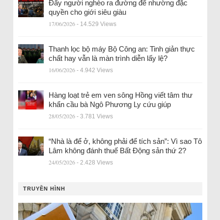
Đẩy người nghèo ra đường để nhường đặc
quyền cho giới siêu giàu
17/06/2026
- 14.529 Views
Thanh lọc bộ máy Bộ Công an: Tinh giản thực
chất hay vẫn là màn trình diễn lấy lệ?
16/06/2026
- 4.942 Views
Hàng loạt trẻ em ven sông Hồng viết tâm thư
khẩn cầu bà Ngô Phương Ly cứu giúp
28/05/2026
- 3.781 Views
“Nhà là để ở, không phải để tích sản”: Vì sao Tô
Lâm không đánh thuế Bất Động sản thứ 2?
24/05/2026
- 2.428 Views
TRUYỀN HÌNH