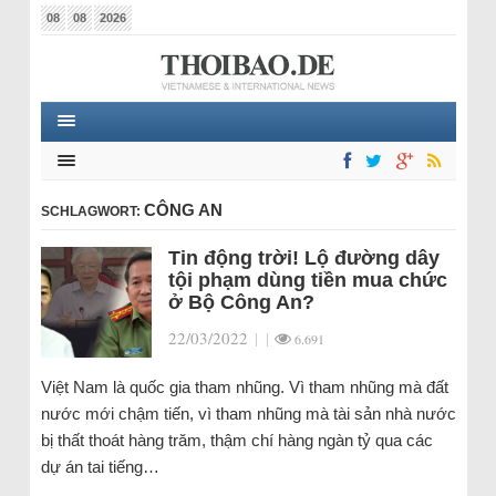
08
08
2026
CÔNG AN
SCHLAGWORT:
Tin động trời! Lộ đường dây
tội phạm dùng tiền mua chức
ở Bộ Công An?
22/03/2022
|
|
6.691
Việt Nam là quốc gia tham nhũng. Vì tham nhũng mà đất
nước mới chậm tiến, vì tham nhũng mà tài sản nhà nước
bị thất thoát hàng trăm, thậm chí hàng ngàn tỷ qua các
dự án tai tiếng…