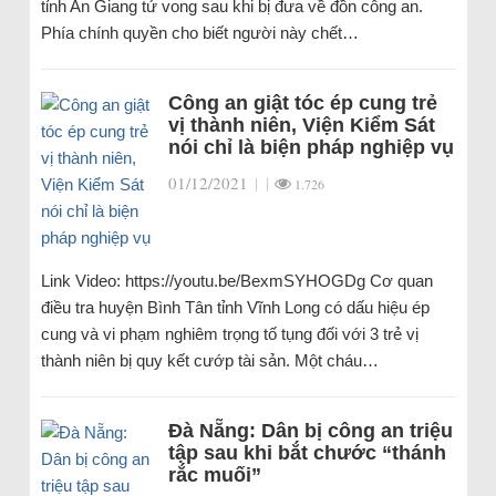
tỉnh An Giang tử vong sau khi bị đưa về đồn công an.
Phía chính quyền cho biết người này chết…
Công an giật tóc ép cung trẻ
vị thành niên, Viện Kiểm Sát
nói chỉ là biện pháp nghiệp vụ
01/12/2021
|
|
1.726
Link Video: https://youtu.be/BexmSYHOGDg Cơ quan
điều tra huyện Bình Tân tỉnh Vĩnh Long có dấu hiệu ép
cung và vi phạm nghiêm trọng tố tụng đối với 3 trẻ vị
thành niên bị quy kết cướp tài sản. Một cháu…
Đà Nẵng: Dân bị công an triệu
tập sau khi bắt chước “thánh
rắc muối”