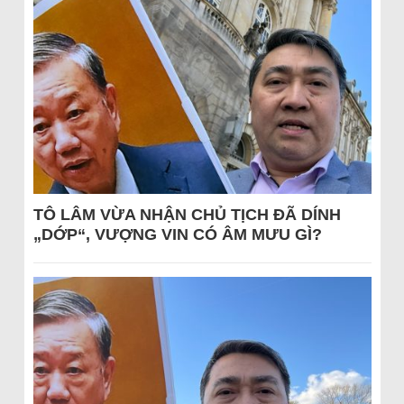
TÔ LÂM VỪA NHẬN CHỦ TỊCH ĐÃ DÍNH
„DỚP“, VƯỢNG VIN CÓ ÂM MƯU GÌ?