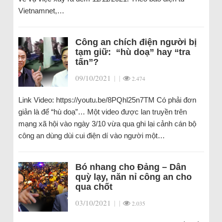
Vietnamnet,…
Công an chích điện người bị
tạm giữ: “hù doạ” hay “tra
tấn”?
09/10/2021
|
|
2.474
Link Video: https://youtu.be/8PQhl25n7TM Có phải đơn
giản là để “hù doạ”… Một video được lan truyền trên
mạng xã hội vào ngày 3/10 vừa qua ghi lại cảnh cán bộ
công an dùng dùi cui điện dí vào người một…
Bó nhang cho Đảng – Dân
quỳ lạy, năn nỉ công an cho
qua chốt
03/10/2021
|
|
2.035