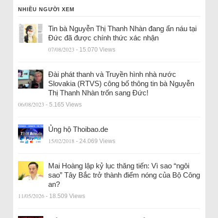
NHIỀU NGƯỜI XEM
Tin bà Nguyễn Thị Thanh Nhàn đang ẩn náu tại
Đức đã được chính thức xác nhận
07/08/2023
- 15.070 Views
Đài phát thanh và Truyền hình nhà nước
Slovakia (RTVS) công bố thông tin bà Nguyễn
Thị Thanh Nhàn trốn sang Đức!
06/08/2023
- 5.165 Views
Ủng hộ Thoibao.de
15/02/2018
- 24.069 Views
Mai Hoàng lập kỷ lục thăng tiến: Vì sao “ngôi
sao” Tây Bắc trở thành điểm nóng của Bộ Công
an?
11/05/2026
- 18.509 Views