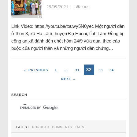
29/09/2021
|
|
2.823
Link Video: https://youtu.be/touwy5N0yec Một người dân
ở thôn 3, xã Hà Lâm, huyện Đạ Huoai, tỉnh Lâm Đồng bị
công an xã đánh đến chết hôm 24/9 vừa qua, theo cáo
buộc của người thân và những người dân chứng…
…
32
← PREVIOUS
1
31
33
34
NEXT →
SEARCH
LATEST
POPULAR
COMMENTS
TAGS