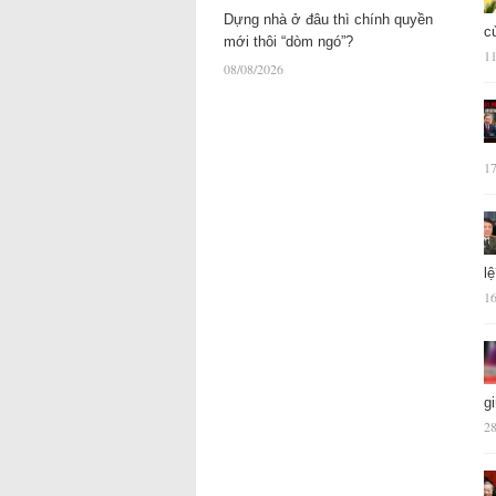
Dựng nhà ở đâu thì chính quyền
c
mới thôi “dòm ngó”?
11
08/08/2026
17
l
16
g
28