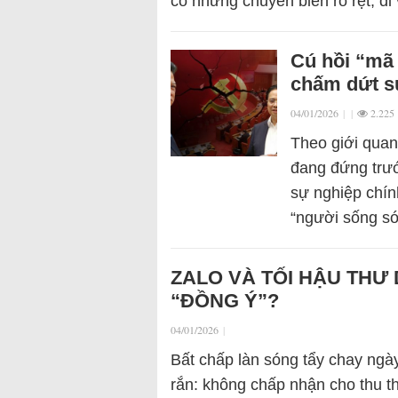
có những chuyển biến rõ rệt, đ
Cú hồi “mã
chấm dứt s
04/01/2026
|
|
2.225
Theo giới quan
đang đứng trư
sự nghiệp chín
“người sống só
ZALO VÀ TỐI HẬU THƯ 
“ĐỒNG Ý”?
04/01/2026
|
Bất chấp làn sóng tẩy chay ngày
rắn: không chấp nhận cho thu th