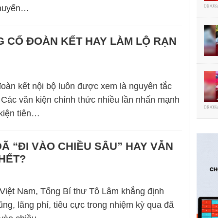
08/08
huyển…
 CỐ ĐOÀN KẾT HAY LÀM LỘ RẠN
 đoàn kết nội bộ luôn được xem là nguyên tắc
Các văn kiện chính thức nhiều lần nhấn mạnh
08/08
 kiện tiên…
 “ĐI VÀO CHIỀU SÂU” HAY VẪN
HẾT?
 Việt Nam, Tổng Bí thư Tô Lâm khẳng định
ng, lãng phí, tiêu cực trong nhiệm kỳ qua đã