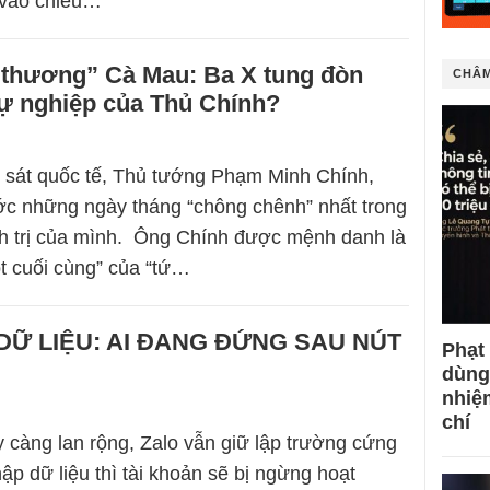
i vào chiều…
 thương” Cà Mau: Ba X tung đòn
CHÂM
ự nghiệp của Thủ Chính?
 sát quốc tế, Thủ tướng Phạm Minh Chính,
ớc những ngày tháng “chông chênh” nhất trong
h trị của mình. Ông Chính được mệnh danh là
t cuối cùng” của “tứ…
DỮ LIỆU: AI ĐANG ĐỨNG SAU NÚT
Phạt
dùng
nhiệ
chí
 càng lan rộng, Zalo vẫn giữ lập trường cứng
ập dữ liệu thì tài khoản sẽ bị ngừng hoạt