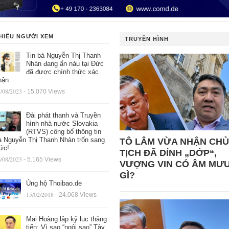
HIỀU NGƯỜI XEM
TRUYỀN HÌNH
Tin bà Nguyễn Thị Thanh
Nhàn đang ẩn náu tại Đức
đã được chính thức xác
hận
/08/2023
- 15.070 Views
Đài phát thanh và Truyền
hình nhà nước Slovakia
(RTVS) công bố thông tin
à Nguyễn Thị Thanh Nhàn trốn sang
TÔ LÂM VỪA NHẬN CHỦ
ức!
TỊCH ĐÃ DÍNH „DỚP“,
/08/2023
- 5.165 Views
VƯỢNG VIN CÓ ÂM MƯ
GÌ?
Ủng hộ Thoibao.de
15/02/2018
- 24.068 Views
Mai Hoàng lập kỷ lục thăng
tiến: Vì sao “ngôi sao” Tây