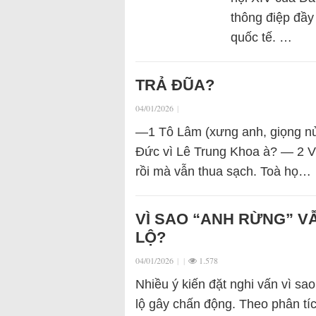
thông điệp đầy
quốc tế. …
TRẢ ĐŨA?
04/01/2026
|
—1 Tô Lâm (xưng anh, giọng nử
Đức vì Lê Trung Khoa à? — 2 Vư
rồi mà vẫn thua sạch. Toà họ…
VÌ SAO “ANH RỪNG” V
LỘ?
04/01/2026
|
|
1.578
Nhiều ý kiến đặt nghi vấn vì sa
lộ gây chấn động. Theo phân tí