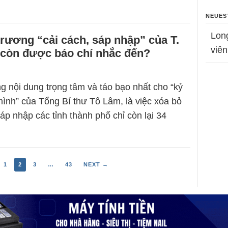
NEUES
Lon
trương “cải cách, sáp nhập” của T.
viên
còn được báo chí nhắc đến?
g nội dung trọng tâm và táo bạo nhất cho “kỷ
nh” của Tổng Bí thư Tô Lâm, là việc xóa bỏ
áp nhập các tỉnh thành phố chỉ còn lại 34
1
2
3
…
43
NEXT →