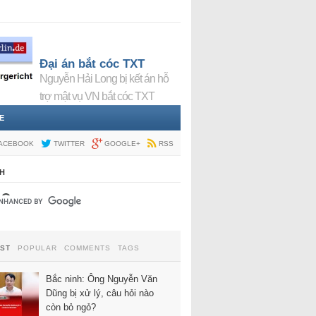
Đại án bắt cóc TXT
Nguyễn Hải Long bị kết án hỗ
trợ mật vụ VN bắt cóc TXT
E
ACEBOOK
TWITTER
GOOGLE+
RSS
H
EST
POPULAR
COMMENTS
TAGS
Bắc ninh: Ông Nguyễn Văn
Dũng bị xử lý, câu hỏi nào
còn bỏ ngỏ?