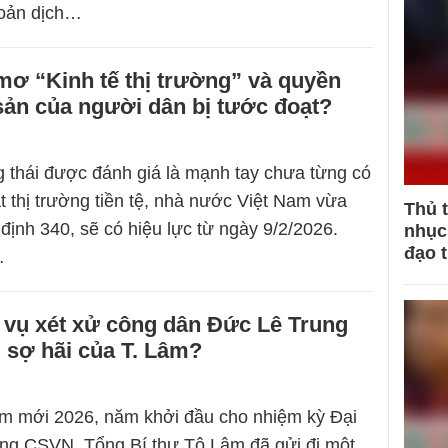
hoản dịch…
mơ “Kinh tế thị trường” và quyền
i sản của người dân bị tước đoạt?
 thái được đánh giá là mạnh tay chưa từng có
 thị trường tiền tệ, nhà nước Việt Nam vừa
Thủ 
định 340, sẽ có hiệu lực từ ngày 9/2/2026.
nhục 
đạo 
…
 vụ xét xử công dân Đức Lê Trung
 sợ hãi của T. Lâm?
m mới 2026, năm khởi đầu cho nhiệm kỳ Đại
ảng CSVN, Tổng Bí thư Tô Lâm đã gửi đi một