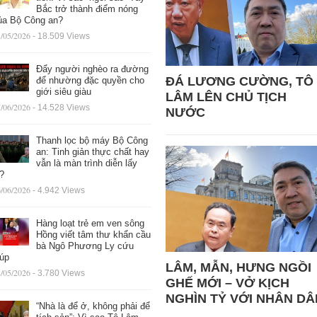
Bắc trở thành điểm nóng
ủa Bộ Công an?
/05/2026
- 18.509 Views
Đẩy người nghèo ra đường
ĐÁ LƯƠNG CƯỜNG, TÔ
để nhường đặc quyền cho
giới siêu giàu
LÂM LÊN CHỦ TỊCH
/06/2026
- 14.528 Views
NƯỚC
Thanh lọc bộ máy Bộ Công
an: Tinh giản thực chất hay
vẫn là màn trình diễn lấy
ệ?
/06/2026
- 4.942 Views
Hàng loạt trẻ em ven sông
Hồng viết tâm thư khẩn cầu
bà Ngô Phương Ly cứu
iúp
LÂM, MẪN, HƯNG NGỒI
/05/2026
- 3.780 Views
GHẾ MỚI – VỞ KỊCH
NGHÌN TỶ VỚI NHÂN DÂ
“Nhà là để ở, không phải để