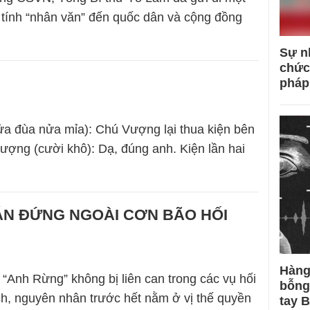
 tính “nhân văn” đến quốc dân và cộng đồng
Sự n
chức
pháp
a đùa nửa mỉa): Chú Vượng lại thua kiện bên
ợng (cười khô): Dạ, đúng anh. Kiện lần hai
ẪN ĐỨNG NGOÀI CƠN BÃO HỐI
Hàng
o “Anh Rừng” không bị liên can trong các vụ hối
bỗng
ch, nguyên nhân trước hết nằm ở vị thế quyền
tay 