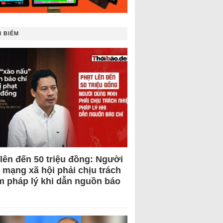
 BIẾM
 lên đến 50 triệu đồng: Người
 mạng xã hội phải chịu trách
m pháp lý khi dẫn nguồn báo