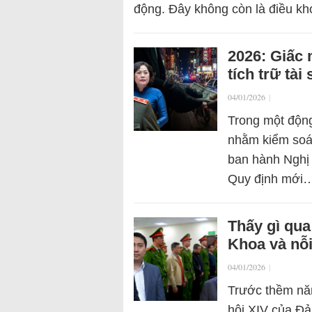
động. Đây không còn là điều k
2026: Giấc 
tích trữ tà
04/01/2026
|
Trong một động
nhằm kiểm soát
ban hành Nghị 
Quy định mới
Thấy gì qua
Khoa và nỗi
04/01/2026
|
Trước thềm nă
hội XIV của Đ