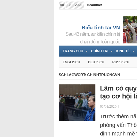
08
08
2026
Headline:
Tin bà Nguyễn Thị Thanh Nhàn đang ẩn náu tại Đức
Biểu tình tại VN
Sau 43 năm, sự kiện chính trị
chấn động toàn quốc
TRANG CHỦ
CHÍNH TRỊ
KINH TẾ
ENGLISCH
DEUTSCH
RUSSISCH
SCHLAGWORT:
CHINHTRUONGVN
Lâm có quy
tạo cơ hội 
05/01/2026
|
Trước thềm năm
phỏng vấn Thô
định mạnh mẽ 