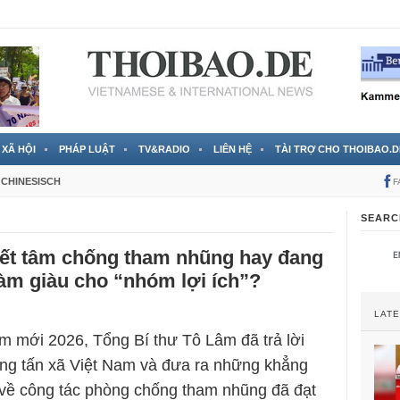
 đã được chính thức xác nhận
3 Jahren ago
XÃ HỘI
PHÁP LUẬT
TV&RADIO
LIÊN HỆ
TÀI TRỢ CHO THOIBAO.D
CHINESISCH
F
SEARC
ết tâm chống tham nhũng hay đang
làm giàu cho “nhóm lợi ích”?
LAT
 mới 2026, Tổng Bí thư Tô Lâm đã trả lời
ng tấn xã Việt Nam và đưa ra những khẳng
về công tác phòng chống tham nhũng đã đạt