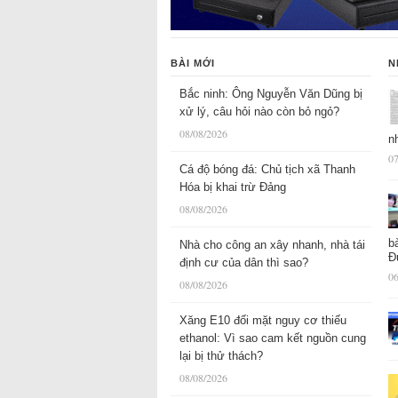
BÀI MỚI
N
Bắc ninh: Ông Nguyễn Văn Dũng bị
xử lý, câu hỏi nào còn bỏ ngỏ?
08/08/2026
n
07
Cá độ bóng đá: Chủ tịch xã Thanh
Hóa bị khai trừ Đảng
08/08/2026
b
Nhà cho công an xây nhanh, nhà tái
Đ
định cư của dân thì sao?
06
08/08/2026
Xăng E10 đối mặt nguy cơ thiếu
ethanol: Vì sao cam kết nguồn cung
lại bị thử thách?
08/08/2026