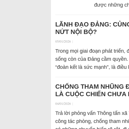
được những c
LÃNH ĐẠO ĐẢNG: CỦNG
NỨT NỘI BỘ?
05/01/2026
|
Trong mọi giai đoạn phát triển,
sống còn của Đảng cầm quyền. 
“đoàn kết là sức mạnh”, là điều
CHỐNG THAM NHŨNG ĐÃ
LÀ CUỘC CHIẾN CHƯA 
04/01/2026
|
Trả lời phỏng vấn Thông tấn xã
công tác phòng, chống tham nhũ