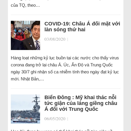
của TQ, theo…
COVID-19: Châu Á đối mặt với
làn sóng thứ hai
03/08/2020
|
Hàng loạt những kỷ lục buồn tại các nước cho thấy virus
corona đang trở lại châu Á. Úc, Ấn Độ và Trung Quốc
ngày 30/7 ghi nhận số ca nhiễm tính theo ngày đạt kỷ lục
mới. Nhật Bản,…
Biển Đông : Mỹ khai thác nỗi
tức giận của láng giềng châu
Á đối với Trung Quốc
06/05/2020
|