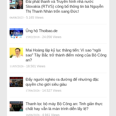
Đài phát thanh và Truyền hình nhà nước
Slovakia (RTVS) công bố thông tin bà Nguyễn
Thị Thanh Nhàn trốn sang Đức!
06/08/2023
- 5.165 Views
Ủng hộ Thoibao.de
15/02/2018
- 24.056 Views
Mai Hoàng lập kỷ lục thăng tiến: Vì sao “ngôi
sao” Tây Bắc trở thành điểm nóng của Bộ Công
an?
11/05/2026
- 18.501 Views
Đẩy người nghèo ra đường để nhường đặc
quyền cho giới siêu giàu
17/06/2026
- 14.527 Views
Thanh lọc bộ máy Bộ Công an: Tinh giản thực
chất hay vẫn là màn trình diễn lấy lệ?
16/06/2026
- 4.941 Views