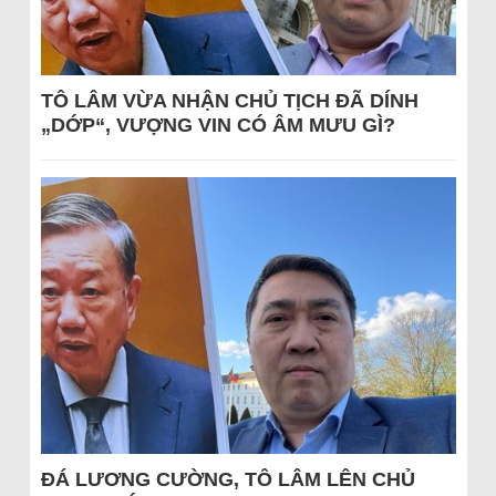
TÔ LÂM VỪA NHẬN CHỦ TỊCH ĐÃ DÍNH
„DỚP“, VƯỢNG VIN CÓ ÂM MƯU GÌ?
ĐÁ LƯƠNG CƯỜNG, TÔ LÂM LÊN CHỦ