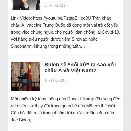
21/07/2021
|
Link Video: https://youtu.be/PzgfpEHec9U Trên khắp
châu Á, vaccine Trung Quốc đã đóng một vai trò cốt yếu
trong việc chủng ngừa cho người dân chống lại Covid-19,
với hàng triệu người được tiêm Sinovac hoặc
Sinopharm. Nhưng trong những tuần…
Biden sẽ “đối xử” ra sao với
châu Á và Việt Nam?
11/11/2020
|
Một nhiệm kỳ tổng thống của Donald Trump đã mang đến
rất nhiều sự thay đổi trong quan hệ của Mỹ với thế giới.
Câu hỏi đặt ra là trong 4 năm tới dưới sự lãnh đạo của
Joe Biden,…