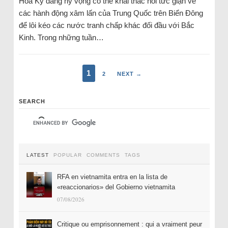
Hoa Kỳ đang hy vọng có thể khai thác nỗi tức giận về
các hành động xâm lấn của Trung Quốc trên Biển Đông
để lôi kéo các nước tranh chấp khác đối đầu với Bắc
Kinh. Trong những tuần…
1
2
NEXT →
SEARCH
LATEST
POPULAR
COMMENTS
TAGS
RFA en vietnamita entra en la lista de
«reaccionarios» del Gobierno vietnamita
07/08/2026
Critique ou emprisonnement : qui a vraiment peur