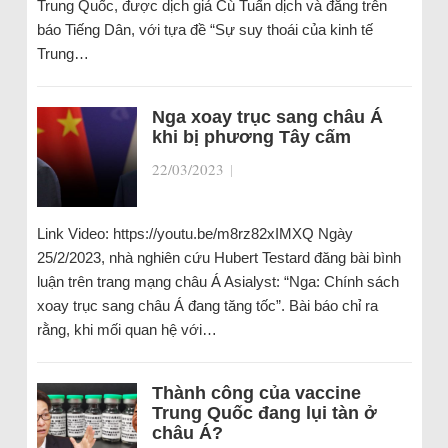
Trung Quốc, được dịch giả Cù Tuấn dịch và đăng trên
báo Tiếng Dân, với tựa đề “Sự suy thoái của kinh tế
Trung…
Nga xoay trục sang châu Á
khi bị phương Tây cấm
22/03/2023
|
Link Video: https://youtu.be/m8rz82xIMXQ Ngày
25/2/2023, nhà nghiên cứu Hubert Testard đăng bài bình
luận trên trang mạng châu Á Asialyst: “Nga: Chính sách
xoay trục sang châu Á đang tăng tốc”. Bài báo chỉ ra
rằng, khi mối quan hệ với…
Thành công của vaccine
Trung Quốc đang lụi tàn ở
châu Á?