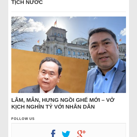
TỊCH NƯỚC
LÂM, MẪN, HƯNG NGỒI GHẾ MỚI – VỞ
KỊCH NGHÌN TỶ VỚI NHÂN DÂN
FOLLOW US