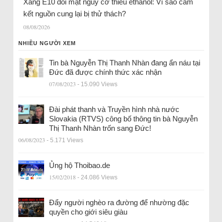
Xăng E10 đối mặt nguy cơ thiếu ethanol: Vì sao cam
kết nguồn cung lại bị thử thách?
08/08/2026
NHIỀU NGƯỜI XEM
Tin bà Nguyễn Thị Thanh Nhàn đang ẩn náu tại
Đức đã được chính thức xác nhận
07/08/2023
- 15.090 Views
Đài phát thanh và Truyền hình nhà nước
Slovakia (RTVS) công bố thông tin bà Nguyễn
Thị Thanh Nhàn trốn sang Đức!
06/08/2023
- 5.171 Views
Ủng hộ Thoibao.de
15/02/2018
- 24.086 Views
Đẩy người nghèo ra đường để nhường đặc
quyền cho giới siêu giàu