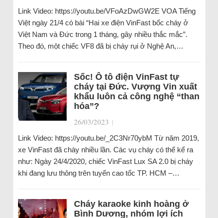
Link Video: https://youtu.be/VFoAzDwGW2E VOA Tiếng
Việt ngày 21/4 có bài “Hai xe điện VinFast bốc cháy ở
Việt Nam và Đức trong 1 tháng, gây nhiều thắc mắc”.
Theo đó, một chiếc VF8 đã bị cháy rụi ở Nghệ An,…
Sốc! Ô tô điện VinFast tự
cháy tại Đức. Vượng Vin xuất
khẩu luôn cả công nghệ “than
hóa”?
26/03/2023
|
Link Video: https://youtu.be/_2C3Nr70ybM Từ năm 2019,
xe VinFast đã cháy nhiều lần. Các vụ cháy có thể kể ra
như: Ngày 24/4/2020, chiếc VinFast Lux SA 2.0 bị cháy
khi đang lưu thông trên tuyến cao tốc TP. HCM –…
Cháy karaoke kinh hoàng ở
Bình Dương, nhóm lợi ích