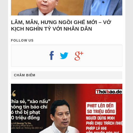
LÂM, MẪN, HƯNG NGỒI GHẾ MỚI – VỞ
KỊCH NGHÌN TỶ VỚI NHÂN DÂN
FOLLOW US
CHÂM BIẾM