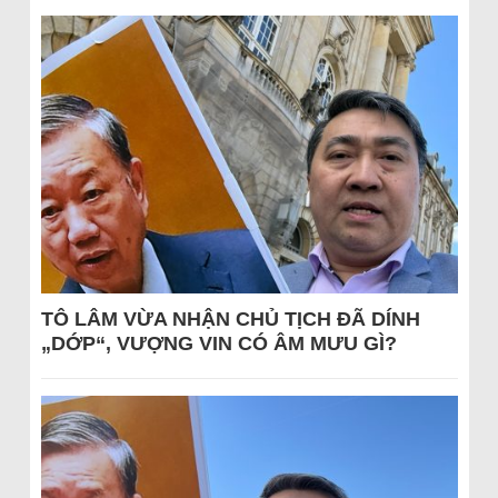
TÔ LÂM VỪA NHẬN CHỦ TỊCH ĐÃ DÍNH
„DỚP“, VƯỢNG VIN CÓ ÂM MƯU GÌ?