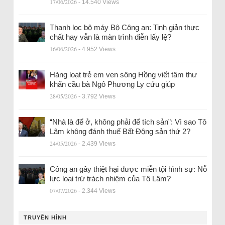
17/06/2026
- 14.540 Views
Thanh lọc bộ máy Bộ Công an: Tinh giản thực
chất hay vẫn là màn trình diễn lấy lệ?
16/06/2026
- 4.952 Views
Hàng loạt trẻ em ven sông Hồng viết tâm thư
khẩn cầu bà Ngô Phương Ly cứu giúp
28/05/2026
- 3.792 Views
“Nhà là để ở, không phải để tích sản”: Vì sao Tô
Lâm không đánh thuế Bất Động sản thứ 2?
24/05/2026
- 2.439 Views
Công an gây thiệt hại được miễn tội hình sự: Nỗ
lực loại trừ trách nhiệm của Tô Lâm?
07/07/2026
- 2.344 Views
TRUYỀN HÌNH