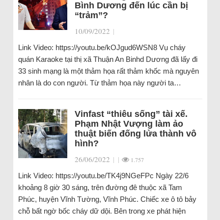
Bình Dương đến lúc cần bị
“trảm”?
10/09/2022
|
Link Video: https://youtu.be/kOJgud6WSN8 Vụ cháy
quán Karaoke tại thị xã Thuận An Binhd Dương đã lấy đi
33 sinh mạng là một thảm họa rất thảm khốc mà nguyên
nhân là do con người. Từ thảm họa này người ta…
Vinfast “thiêu sống” tài xế.
Phạm Nhật Vượng làm ảo
thuật biến đống lửa thành vô
hình?
26/06/2022
|
|
1.757
Link Video: https://youtu.be/TK4j9NGeFPc Ngày 22/6
khoảng 8 giờ 30 sáng, trên đường đê thuộc xã Tam
Phúc, huyện Vĩnh Tường, Vĩnh Phúc. Chiếc xe ô tô bảy
chỗ bất ngờ bốc cháy dữ dội. Bên trong xe phát hiện