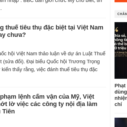
âm nhập”. BBC dẫn giới chức Mỹ cho biết, tin
…
CHÂM
g thuế tiêu thụ đặc biệt tại Việt Nam
hay chưa?
ốc hội Việt Nam thảo luận về dự án Luật Thuế
ệt (sửa đổi). Đại biểu Quốc hội Trương Trọng
kiến thấy rằng, việc đánh thuế tiêu thụ đặc
Phạt
dùng
 phạm lệnh cấm vận của Mỹ, Việt
nhiệ
t lờ việc các công ty nội địa làm
chí
u Tiên