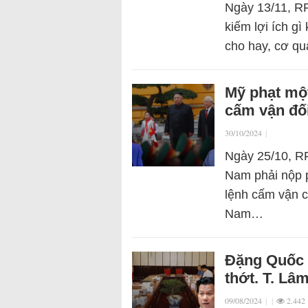
Ngày 13/11, RF
kiếm lợi ích gì
cho hay, cơ qu
Mỹ phạt một
cấm vận đối
30/10/2024
|
Ngày 25/10, RF
Nam phải nộp p
lệnh cấm vận c
Nam…
Đặng Quốc 
thớt. T. Lâ
09/08/2024
|
|
2.442