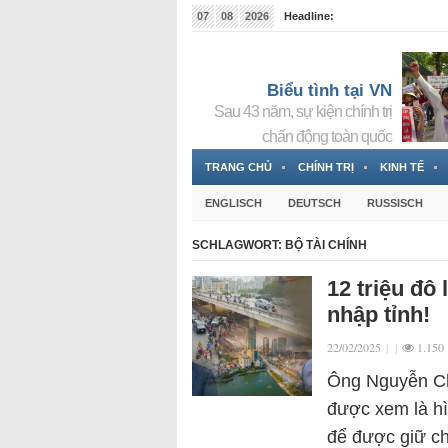
07
08
2026
Headline:
Tin bà Nguyễn Thị Thanh Nhàn đang ẩn náu tại Đức
Biểu tình tại VN
Sau 43 năm, sự kiện chính trị
chấn động toàn quốc
TRANG CHỦ
CHÍNH TRỊ
KINH TẾ
ENGLISCH
DEUTSCH
RUSSISCH
SCHLAGWORT:
BỘ TÀI CHÍNH
12 triệu đô
nhập tỉnh!
22/02/2025
|
|
1.150
Ông Nguyễn Ch
được xem là hì
để được giữ ch