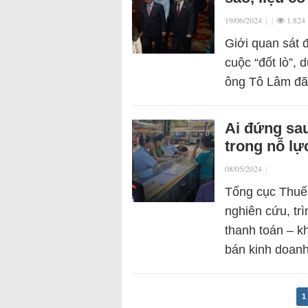
19/06/2024
|
|
1.824
Giới quan sát 
cuộc “đốt lò”,
ông Tô Lâm đã
Ai đứng sau
trong nỗ lự
08/05/2024
|
Tổng cục Thuế
nghiên cứu, tr
thanh toán – k
bán kinh doa
1