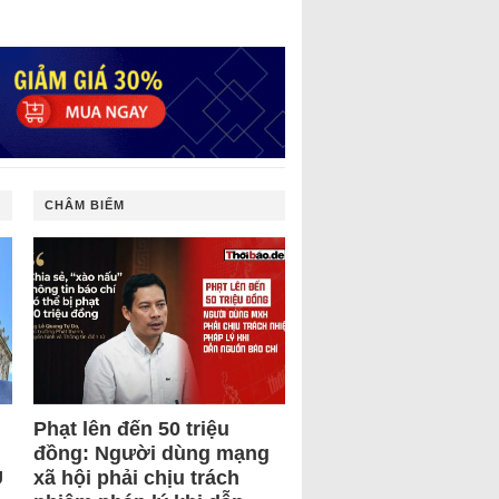
CHÂM BIẾM
Phạt lên đến 50 triệu
đồng: Người dùng mạng
U
xã hội phải chịu trách