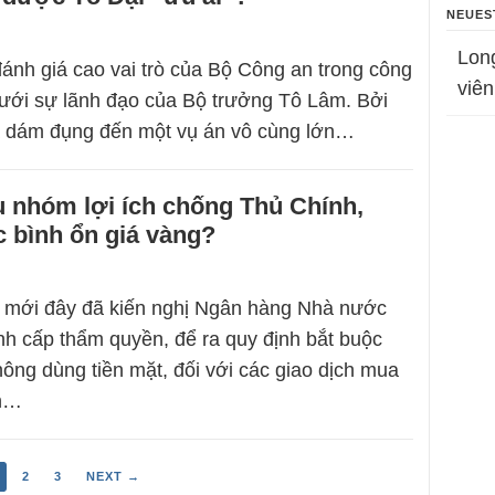
NEUES
Lon
đánh giá cao vai trò của Bộ Công an trong công
viên
 dưới sự lãnh đạo của Bộ trưởng Tô Lâm. Bởi
 dám đụng đến một vụ án vô cùng lớn…
 nhóm lợi ích chống Thủ Chính,
c bình ổn giá vàng?
 mới đây đã kiến nghị Ngân hàng Nhà nước
ình cấp thẩm quyền, để ra quy định bắt buộc
hông dùng tiền mặt, đối với các giao dịch mua
nh…
2
3
NEXT →