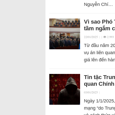
Nguyễn Chí…
Vì sao Phó
tầm ngắm c
22/01/2025
|
|
2.993
Từ đầu năm 202
vụ án liên qua
giá lên đến hà
Tin tặc Tru
quan Chính
03/01/2025
|
Ngày 1/1/2025,
mạng “do Trun