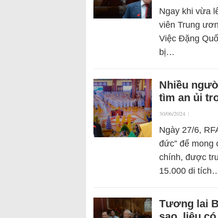
Ngay khi vừa l
viên Trung ươn
Việc Đặng Quố
bị…
Nhiều người
tìm an ủi tr
30/06/2024
|
Ngày 27/6, RFA 
đức” để mong c
chính, được tr
15.000 di tích
Tương lai B
sao, liệu c