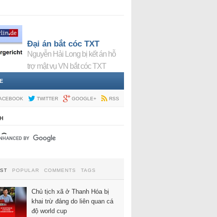
Đại án bắt cóc TXT
Nguyễn Hải Long bị kết án hỗ
trợ mật vụ VN bắt cóc TXT
E
ACEBOOK
TWITTER
GOOGLE+
RSS
H
EST
POPULAR
COMMENTS
TAGS
Chủ tịch xã ở Thanh Hóa bị
khai trừ đảng do liên quan cá
độ world cup