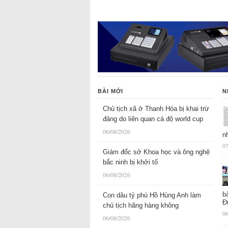
BÀI MỚI
N
Chủ tịch xã ở Thanh Hóa bị khai trừ
đảng do liên quan cá độ world cup
06/08/2026
n
07
Giám đốc sở Khoa học và ông nghệ
bắc ninh bị khởi tố
06/08/2026
b
Con dâu tỷ phú Hồ Hùng Anh làm
Đ
chủ tịch hãng hàng không
06
06/08/2026