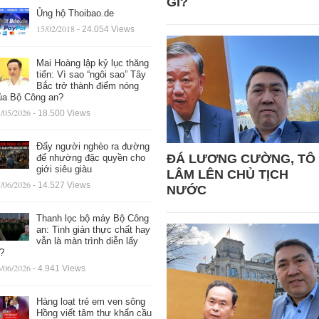
GÌ?
Ủng hộ Thoibao.de
15/02/2018
- 24.054 Views
Mai Hoàng lập kỷ lục thăng
tiến: Vì sao “ngôi sao” Tây
Bắc trở thành điểm nóng
ủa Bộ Công an?
/05/2026
- 18.500 Views
Đẩy người nghèo ra đường
ĐÁ LƯƠNG CƯỜNG, TÔ
để nhường đặc quyền cho
giới siêu giàu
LÂM LÊN CHỦ TỊCH
/06/2026
- 14.527 Views
NƯỚC
Thanh lọc bộ máy Bộ Công
an: Tinh giản thực chất hay
vẫn là màn trình diễn lấy
ệ?
/06/2026
- 4.941 Views
Hàng loạt trẻ em ven sông
Hồng viết tâm thư khẩn cầu