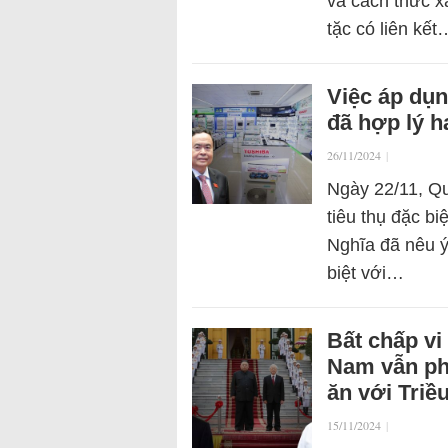
và cách thức x
tặc có liên kết
Việc áp dụn
đã hợp lý 
26/11/2024
|
Ngày 22/11, Qu
tiêu thụ đặc bi
Nghĩa đã nêu ý 
biệt với…
Bất chấp vi
Nam vẫn phớ
ăn với Triề
15/11/2024
|