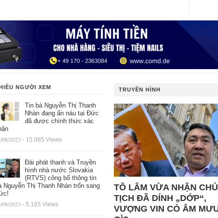
HIỀU NGƯỜI XEM
TRUYỀN HÌNH
Tin bà Nguyễn Thị Thanh
Nhàn đang ẩn náu tại Đức
đã được chính thức xác
hận
/08/2023
- 15.065 Views
Đài phát thanh và Truyền
hình nhà nước Slovakia
(RTVS) công bố thông tin
à Nguyễn Thị Thanh Nhàn trốn sang
TÔ LÂM VỪA NHẬN CHỦ
ức!
TỊCH ĐÃ DÍNH „DỚP“,
/08/2023
- 5.165 Views
VƯỢNG VIN CÓ ÂM MƯ