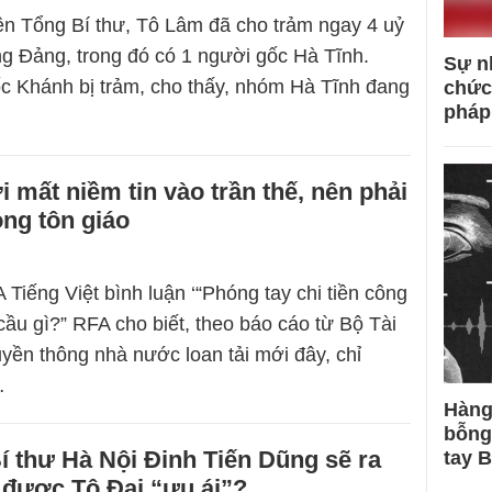
ên Tổng Bí thư, Tô Lâm đã cho trảm ngay 4 uỷ
g Đảng, trong đó có 1 người gốc Hà Tĩnh.
Sự n
c Khánh bị trảm, cho thấy, nhóm Hà Tĩnh đang
chức
pháp
 mất niềm tin vào trần thế, nên phải
ong tôn giáo
Tiếng Việt bình luận ‘“Phóng tay chi tiền công
ầu gì?” RFA cho biết, theo báo cáo từ Bộ Tài
uyền thông nhà nước loan tải mới đây, chỉ
…
Hàng
bỗng
í thư Hà Nội Đinh Tiến Dũng sẽ ra
tay 
ó được Tô Đại “ưu ái”?