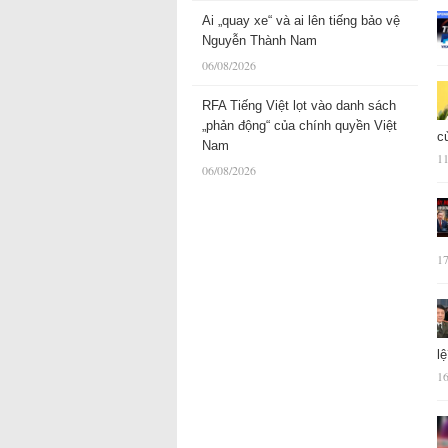
Ai „quay xe“ và ai lên tiếng bảo vệ
Nguyễn Thành Nam
06/08/2026
RFA Tiếng Việt lọt vào danh sách
„phản động“ của chính quyền Việt
c
Nam
11
06/08/2026
17
l
16