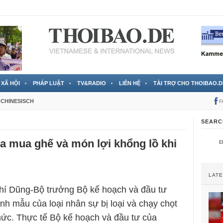
 đã được chính thức xác nhận
3 Jahren ago
XÃ HỘI
PHÁP LUẬT
TV&RADIO
LIÊN HỆ
TÀI TRỢ CHO THOIBAO.D
CHINESISCH
F
SEARC
 la mua ghế và món lợi khổng lồ khi
LAT
í Dũng-Bộ trưởng Bộ kế hoạch và đầu tư
nh mẫu của loại nhân sự bị loại và chạy chọt
ức. Thực tế Bộ kế hoạch và đầu tư của