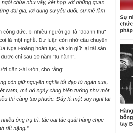
 ngôi chùa như vậy, kết hợp với những quan
hững đại gia, lợi dụng sự yếu đuối, sự mê lầm
Sự n
chức
pháp
 công đức, bị nhiều người gọi là “doanh thu”
 coi là một nghề. Dư luận còn nhớ câu chuyện
a Nga Hoàng hoàn tục, và xin giữ lại tài sản
được chỉ sau 10 năm “tu hành”.
ời dân Sài Gòn, cho rằng:
ông còn giữ nguyên nghĩa tốt đẹp từ ngàn xưa,
Việt Nam, mà nó ngày càng biến tướng như một
ều thì càng tạo phước. Đây là một suy nghĩ tai
Hàng
bỗng
t nhiều ông trụ trì, tác oai tác quái hàng chục
tay 
h rất nặng.”