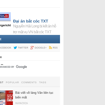
Đại án bắt cóc TXT
Nguyễn Hải Long bị kết án hỗ
trợ mật vụ VN bắt cóc TXT
E
ACEBOOK
TWITTER
GOOGLE+
RSS
H
EST
POPULAR
COMMENTS
TAGS
Bài viết về làng Vân liên tục
biến mất
06/08/2026