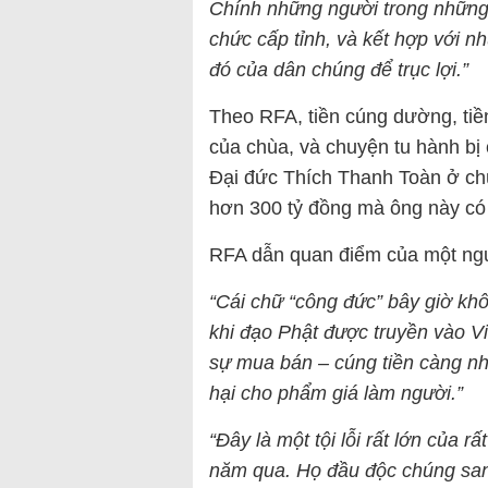
Chính những người trong những
chức cấp tỉnh, và kết hợp với n
đó của dân chúng để trục lợi.”
Theo RFA, tiền cúng dường, tiền
của chùa, và chuyện tu hành bị
Đại đức Thích Thanh Toàn ở chù
hơn 300 tỷ đồng mà ông này có 
RFA dẫn quan điểm của một ngư
“Cái chữ “công đức” bây giờ kh
khi đạo Phật được truyền vào 
sự mua bán – cúng tiền càng nhi
hại cho phẩm giá làm người.”
“Đây là một tội lỗi rất lớn của rấ
năm qua. Họ đầu độc chúng san