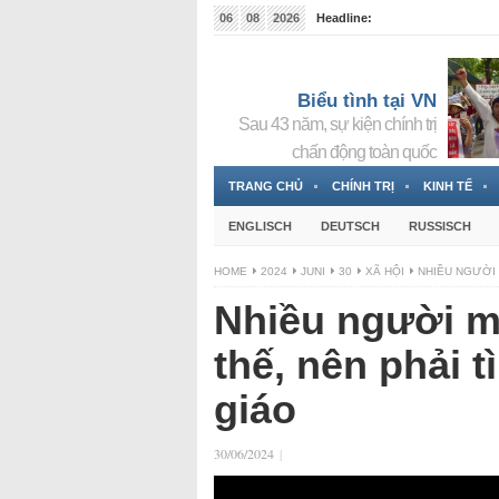
06
08
2026
Headline:
Tin bà Nguyễn Thị Thanh Nhàn đang ẩn náu tại Đức
Biểu tình tại VN
Sau 43 năm, sự kiện chính trị
chấn động toàn quốc
TRANG CHỦ
CHÍNH TRỊ
KINH TẾ
ENGLISCH
DEUTSCH
RUSSISCH
HOME
2024
JUNI
30
XÃ HỘI
NHIỀU NGƯỜI 
Nhiều người mấ
thế, nên phải t
giáo
30/06/2024
|