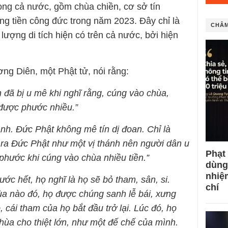
trong cả nước, gồm chùa chiền, cơ sở tín
g tiền công đức trong năm 2023. Đây chỉ là
CHÂM
lượng di tích hiện có trên cả nước, bởi hiện
g Diên, một Phật tử, nói rằng:
 đã bị u mê khi nghĩ rằng, cúng vào chùa,
được phước nhiều.”
nh. Đức Phật không mê tín dị đoan. Chỉ là
 ra Đức Phật như một vị thánh nên người dân u
Phạt
phước khi cúng vào chùa nhiều tiền.”
dùng
nhiệ
trước hết, họ nghĩ là họ sẽ bỏ tham, sân, si.
chí
hùa nào đó, họ được chúng sanh lễ bái, xưng
, cái tham của họ bắt đầu trở lại. Lúc đó, họ
hùa cho thiệt lớn, như một đế chế của mình.