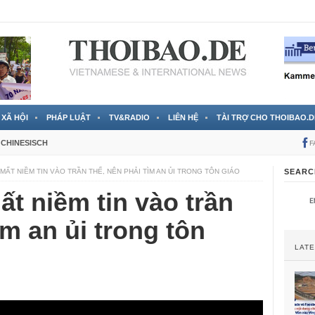
 đã được chính thức xác nhận
3 Jahren ago
XÃ HỘI
PHÁP LUẬT
TV&RADIO
LIÊN HỆ
TÀI TRỢ CHO THOIBAO.D
CHINESISCH
F
MẤT NIỀM TIN VÀO TRẦN THẾ, NÊN PHẢI TÌM AN ỦI TRONG TÔN GIÁO
SEARC
t niềm tin vào trần
ìm an ủi trong tôn
LAT