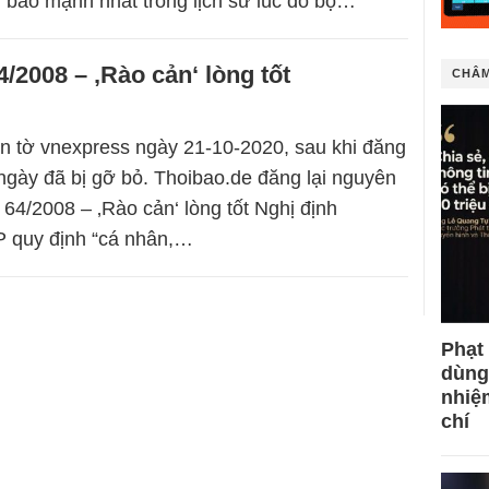
 bão mạnh nhất trong lịch sử lúc đổ bộ…
4/2008 – ‚Rào cản‘ lòng tốt
CHÂM
ên tờ vnexpress ngày 21-10-2020, sau khi đăng
gày đã bị gỡ bỏ. Thoibao.de đăng lại nguyên
 64/2008 – ‚Rào cản‘ lòng tốt Nghị định
 quy định “cá nhân,…
Phạt
dùng
nhiệ
chí