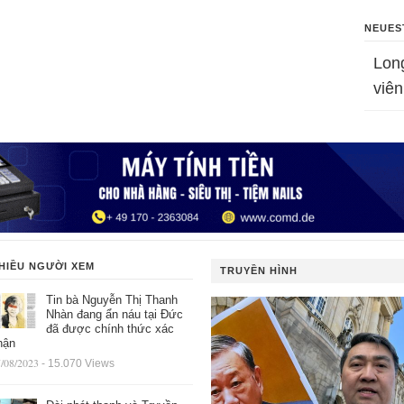
NEUES
Lon
viên
HIỀU NGƯỜI XEM
TRUYỀN HÌNH
Tin bà Nguyễn Thị Thanh
Nhàn đang ẩn náu tại Đức
đã được chính thức xác
hận
/08/2023
- 15.070 Views