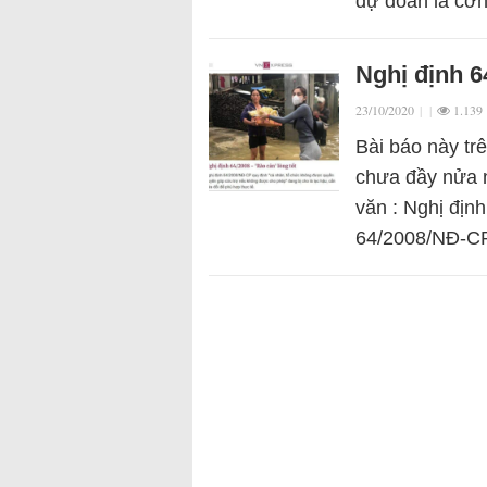
dự đoán là cơn
Nghị định 6
23/10/2020
|
|
1.139
Bài báo này tr
chưa đầy nửa n
văn : Nghị định
64/2008/NĐ-CP