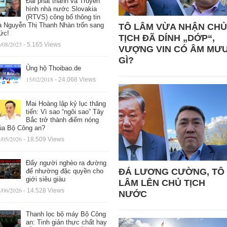
Đài phát thanh và Truyền
hình nhà nước Slovakia
(RTVS) công bố thông tin
à Nguyễn Thị Thanh Nhàn trốn sang
TÔ LÂM VỪA NHẬN CHỦ
ức!
TỊCH ĐÃ DÍNH „DỚP“,
/08/2023
- 5.165 Views
VƯỢNG VIN CÓ ÂM MƯ
GÌ?
Ủng hộ Thoibao.de
15/02/2018
- 24.068 Views
Mai Hoàng lập kỷ lục thăng
tiến: Vì sao “ngôi sao” Tây
Bắc trở thành điểm nóng
ủa Bộ Công an?
/05/2026
- 18.509 Views
Đẩy người nghèo ra đường
ĐÁ LƯƠNG CƯỜNG, TÔ
để nhường đặc quyền cho
giới siêu giàu
LÂM LÊN CHỦ TỊCH
/06/2026
- 14.528 Views
NƯỚC
Thanh lọc bộ máy Bộ Công
an: Tinh giản thực chất hay