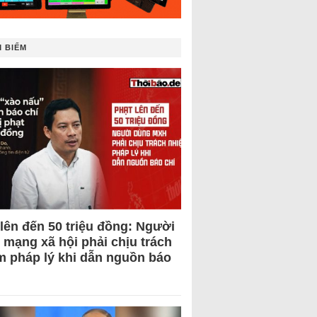
 BIẾM
 lên đến 50 triệu đồng: Người
 mạng xã hội phải chịu trách
m pháp lý khi dẫn nguồn báo