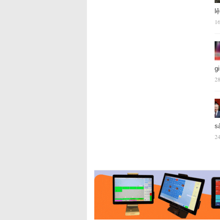
l
16
g
28
s
24