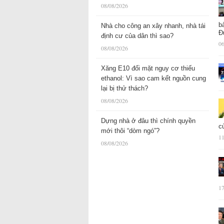
08/08/2026
b
Nhà cho công an xây nhanh, nhà tái
Đ
định cư của dân thì sao?
06
08/08/2026
Xăng E10 đối mặt nguy cơ thiếu
ethanol: Vì sao cam kết nguồn cung
lại bị thử thách?
08/08/2026
Dựng nhà ở đâu thì chính quyền
c
mới thôi “dòm ngó”?
11
08/08/2026
17