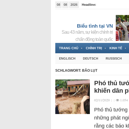
08
08
2026
Headline:
Tin bà Nguyễn Thị Thanh Nhàn đang ẩn náu tại Đức
Biểu tình tại VN
Sau 43 năm, sự kiện chính trị
chấn động toàn quốc
TRANG CHỦ
CHÍNH TRỊ
KINH TẾ
ENGLISCH
DEUTSCH
RUSSISCH
SCHLAGWORT:
BÃO LỤT
Phó thủ tướ
khiến dân 
02/11/2020
|
|
1.054
Phó thủ tướng 
những phát ngô
rằng các báo k