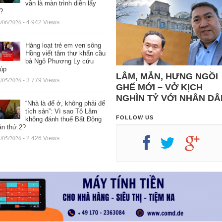
vẫn là màn trình diễn lấy
ệ?
/06/2026
- 4.942 Views
Hàng loạt trẻ em ven sông
Hồng viết tâm thư khẩn cầu
bà Ngô Phương Ly cứu
iúp
LÂM, MẪN, HƯNG NGỒI
/05/2026
- 3.779 Views
GHẾ MỚI – VỞ KỊCH
NGHÌN TỶ VỚI NHÂN DÂ
“Nhà là để ở, không phải để
tích sản”: Vì sao Tô Lâm
FOLLOW US
không đánh thuế Bất Động
ản thứ 2?
/05/2026
- 2.426 Views