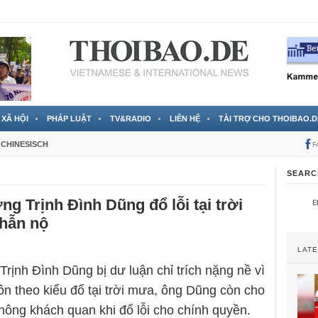
 đã được chính thức xác nhận
3 Jahren ago
XÃ HỘI
PHÁP LUẬT
TV&RADIO
LIÊN HỆ
TÀI TRỢ CHO THOIBAO.D
CHINESISCH
F
SEARC
ng Trịnh Đình Dũng đổ lỗi tại trời
phẫn nộ
LAT
Trịnh Đình Dũng bị dư luận chỉ trích nặng nề vì
n theo kiểu đổ tại trời mưa, ông Dũng còn cho
hông khách quan khi đổ lỗi cho chính quyền.