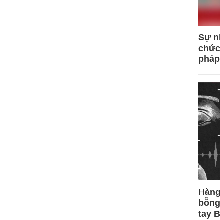
Sự n
chức
pháp
Hàng
bỗng
tay 