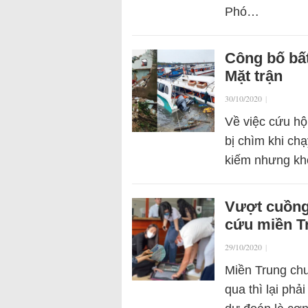
Phó…
Công bố bất
Mặt trận
30/10/2020
|
Về việc cứu hộ
bị chìm khi chạ
kiếm nhưng kh
Vượt cuồng
cứu miền T
29/10/2020
|
Miền Trung chư
qua thì lại ph