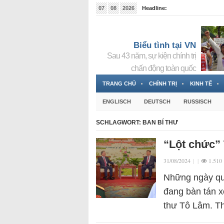
07
08
2026
Headline:
Tin bà Nguyễn Thị Thanh Nhàn đang ẩn náu tại Đức
Biểu tình tại VN
Sau 43 năm, sự kiện chính trị
chấn động toàn quốc
TRANG CHỦ
CHÍNH TRỊ
KINH TẾ
ENGLISCH
DEUTSCH
RUSSISCH
SCHLAGWORT:
BAN BÍ THƯ
“Lột chức”
31/08/2024
|
|
1.510
Những ngày qua
đang bàn tán x
thư Tô Lâm. Th