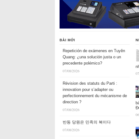
BÀI MỚI
N
Repetición de exámenes en Tuyên
Quang: ¿una solución justa o un
precedente polémico?
n
07/08/2026
07
Révision des statuts du Parti :
innovation pour s’adapter ou
perfectionnement du mécanisme de
direction ?
b
Đ
07/08/2026
06
반동 당원은 민족의 복이다
07/08/2026