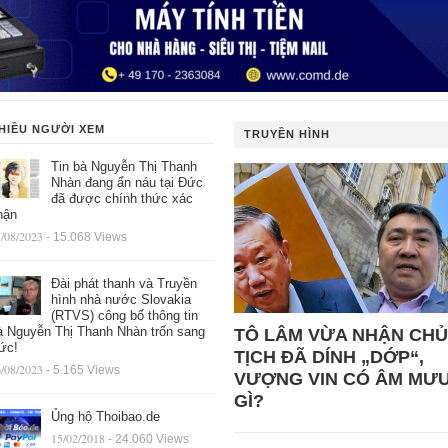
HIỀU NGƯỜI XEM
TRUYỀN HÌNH
Tin bà Nguyễn Thị Thanh
Nhàn đang ẩn náu tại Đức
đã được chính thức xác
hận
/08/2023
- 15.068 Views
Đài phát thanh và Truyền
hình nhà nước Slovakia
(RTVS) công bố thông tin
à Nguyễn Thị Thanh Nhàn trốn sang
TÔ LÂM VỪA NHẬN CHỦ
ức!
TỊCH ĐÃ DÍNH „DỚP“,
/08/2023
- 5.165 Views
VƯỢNG VIN CÓ ÂM MƯ
GÌ?
Ủng hộ Thoibao.de
15/02/2018
- 24.060 Views