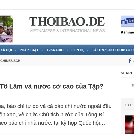
 đã được chính thức xác nhận
3 Jahren ago
XÃ HỘI
PHÁP LUẬT
TV&RADIO
LIÊN HỆ
TÀI TRỢ CHO THOIBAO.D
CHINESISCH
F
SEARC
 Tô Lâm và nước cờ cao của Tập?
, báo chí tự do và cả báo chí nước ngoài đều
LAT
ôn xao, về chức Chủ tịch nước của Tổng Bí
eo báo chí nhà nước, tại kỳ họp Quốc hội…