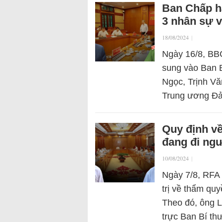
Ban Chấp h
3 nhân sự v
18/08/2024
|
Ngày 16/8, BBC
sung vào Ban B
Ngọc, Trịnh Vă
Trung ương Đ
Quy định v
đang đi ngư
10/08/2024
|
Ngày 7/8, RFA 
trị về thẩm quy
Theo đó, ông 
trực Ban Bí th