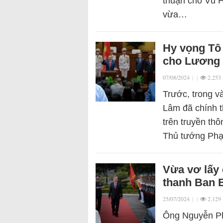
thuận cho Vũ 
vừa…
Hy vọng Tô
cho Lương 
07/08/2024
|
|
2.253
Trước, trong v
Lâm đã chính t
trên truyền thô
Thủ tướng P
Vừa vơ lấy 
thanh Ban B
25/07/2024
|
|
2.129
Ông Nguyễn Ph