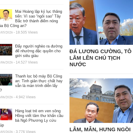
Mai Hoàng lập kỷ lục thăng
tiến: Vì sao “ngôi sao” Tây
Bắc trở thành điểm nóng
ủa Bộ Công an?
/05/2026
- 18.505 Views
Đẩy người nghèo ra đường
ĐÁ LƯƠNG CƯỜNG, TÔ
để nhường đặc quyền cho
giới siêu giàu
LÂM LÊN CHỦ TỊCH
/06/2026
- 14.527 Views
NƯỚC
Thanh lọc bộ máy Bộ Công
an: Tinh giản thực chất hay
vẫn là màn trình diễn lấy
ệ?
/06/2026
- 4.942 Views
Hàng loạt trẻ em ven sông
Hồng viết tâm thư khẩn cầu
bà Ngô Phương Ly cứu
iúp
LÂM, MẪN, HƯNG NGỒI
/05/2026
- 3.776 Views