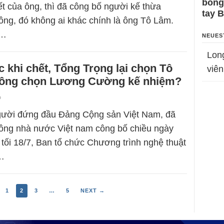
bỗng
ết của ông, thì đã công bố người kế thừa
tay 
ông, đó không ai khác chính là ông Tô Lâm.
g…
NEUES
Lon
c khi chết, Tổng Trọng lại chọn Tô
viên
hông chọn Lương Cường kế nhiệm?
9
người đứng đầu Đảng Cộng sản Việt Nam, đã
hông nhà nước Việt nam công bố chiều ngày
 tối 18/7, Ban tổ chức Chương trình nghệ thuật
–…
1
2
3
…
5
NEXT →