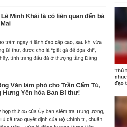
t Lê Minh Khái là có liên quan đến bà
 Mai
o trảm ngay 4 lãnh đạo cấp cao, sau khi vừa
 Bí thư, được cho là “giết gà để dọa khỉ”,
thấy, tình trạng đấu đá ở thượng tầng Đảng
Thủ 
nhục 
đạo 
Hồng Văn làm phó cho Trần Cẩm Tú,
g Hưng Yên hóa Ban Bí thư!
kỳ họp thứ 45 của Ủy ban Kiểm tra Trung ương,
ú đã trao quyết định của Bộ Chính trị, chuẩn