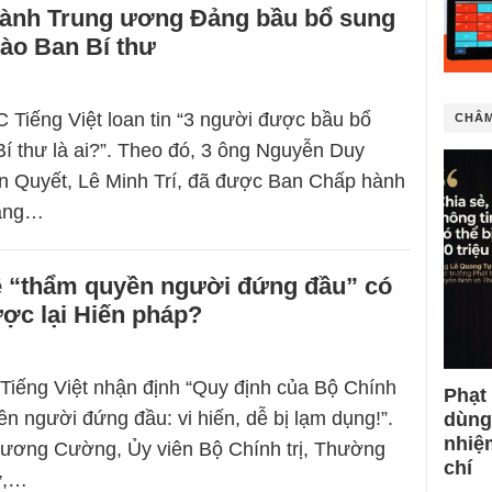
ành Trung ương Đảng bầu bổ sung
ào Ban Bí thư
 Tiếng Việt loan tin “3 người được bầu bổ
CHÂM
í thư là ai?”. Theo đó, 3 ông Nguyễn Duy
n Quyết, Lê Minh Trí, đã được Ban Chấp hành
ảng…
ề “thẩm quyền người đứng đầu” có
ợc lại Hiến pháp?
Tiếng Việt nhận định “Quy định của Bộ Chính
Phạt
ền người đứng đầu: vi hiến, dễ bị lạm dụng!”.
dùng
nhiệ
Lương Cường, Ủy viên Bộ Chính trị, Thường
chí
ư,…