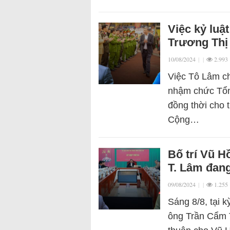
Việc kỷ luậ
Trương Thị
10/08/2024
|
|
2.993
Việc Tô Lâm ch
nhậm chức Tổng
đồng thời cho 
Cộng…
Bố trí Vũ 
T. Lâm đan
09/08/2024
|
|
1.255
Sáng 8/8, tại 
ông Trần Cẩm T