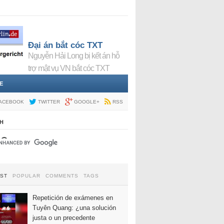
Đại án bắt cóc TXT
Nguyễn Hải Long bị kết án hỗ
trợ mật vụ VN bắt cóc TXT
E
ACEBOOK
TWITTER
GOOGLE+
RSS
H
EST
POPULAR
COMMENTS
TAGS
Repetición de exámenes en
Tuyên Quang: ¿una solución
justa o un precedente