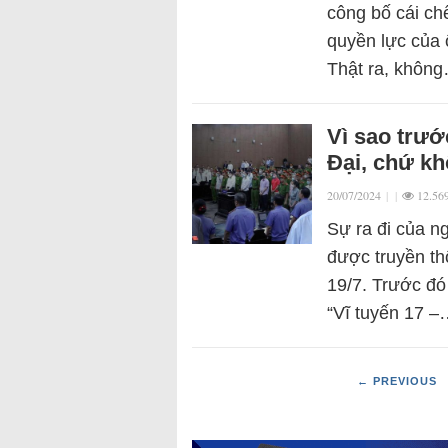
công bố cái ch
quyền lực của 
Thật ra, khôn
Vì sao trướ
Đại, chứ k
20/07/2024
|
|
12.56
Sự ra đi của 
được truyền t
19/7. Trước đó
“Vĩ tuyến 17 
← PREVIOUS