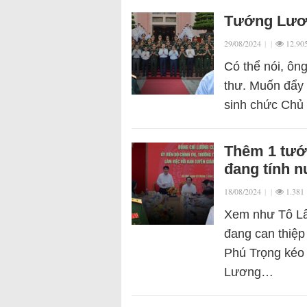
Tướng Lươn
29/08/2024
|
|
12.90
Có thể nói, ôn
thư. Muốn đẩy 
sinh chức Chủ 
Thêm 1 tướ
đang tính n
18/08/2024
|
|
1.381
Xem như Tô Lâ
đang can thiệp
Phú Trọng kéo 
Lương…