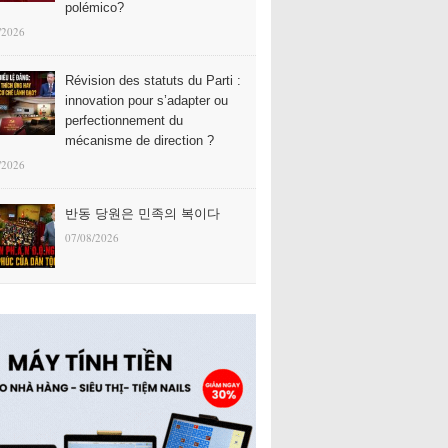
polémico?
/2026
Révision des statuts du Parti :
innovation pour s’adapter ou
perfectionnement du
mécanisme de direction ?
/2026
반동 당원은 민족의 복이다
07/08/2026