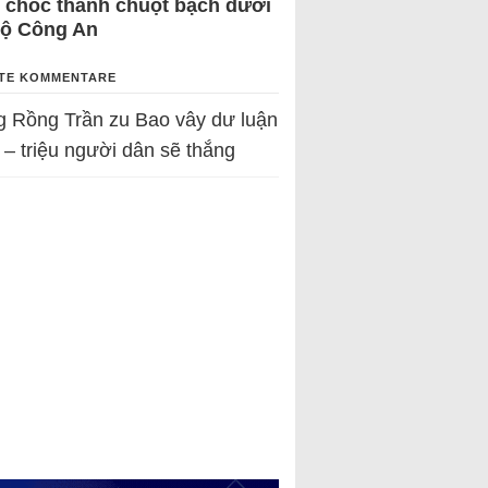
 chốc thành chuột bạch dưới
Bộ Công An
TE KOMMENTARE
g Rồng Trần
zu
Bao vây dư luận
 – triệu người dân sẽ thắng