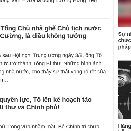
Hồng Văn – vừa là đồng hương Hưng Yên
 Tổng Chủ nhả ghế Chủ tịch nước
Sự n
Cường, là điều không tưởng
chức
pháp
à sau Hội nghị Trung ương ngày 3/8, ông Tô
hức trở thành Tổng Bí thư. Những hình ảnh
ng nhà nước, cho thấy sự thất vọng rõ rệt của
hạm…
quyền lực, Tô lên kế hoạch tảo
í thư và Chính phủ!
Hàng
ú Trọng vừa nhắm mắt, Bộ Chính trị chưa