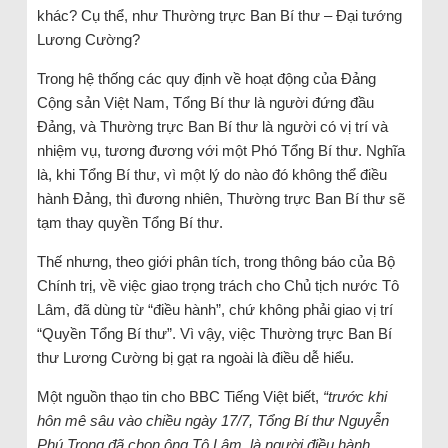
khác? Cụ thể, như Thường trực Ban Bí thư – Đại tướng
Lương Cường?
Trong hệ thống các quy định về hoạt động của Đảng
Cộng sản Việt Nam, Tổng Bí thư là người đứng đầu
Đảng, và Thường trực Ban Bí thư là người có vị trí và
nhiệm vụ, tương đương với một Phó Tổng Bí thư. Nghĩa
là, khi Tổng Bí thư, vì một lý do nào đó không thể điều
hành Đảng, thì đương nhiên, Thường trực Ban Bí thư sẽ
tạm thay quyền Tổng Bí thư.
Thế nhưng, theo giới phân tích, trong thông báo của Bộ
Chính trị, về việc giao trọng trách cho Chủ tịch nước Tô
Lâm, đã dùng từ “điều hành”, chứ không phải giao vị trí
“Quyền Tổng Bí thư”. Vì vậy, việc Thường trực Ban Bí
thư Lương Cường bị gạt ra ngoài là điều dễ hiểu.
Một nguồn thạo tin cho BBC Tiếng Việt biết,
“trước khi
hôn mê sâu vào chiều ngày 17/7, Tổng Bí thư Nguyễn
Phú Trọng đã chọn ông Tô Lâm, là người điều hành