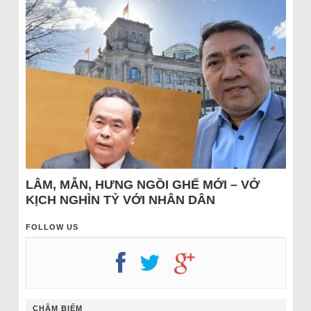
LÂM, MẪN, HƯNG NGỒI GHẾ MỚI – VỞ
KỊCH NGHÌN TỶ VỚI NHÂN DÂN
FOLLOW US
CHÂM BIẾM