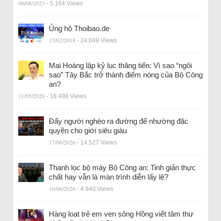
06/08/2023
- 5.164 Views
Ủng hộ Thoibao.de
15/02/2018
- 24.049 Views
Mai Hoàng lập kỷ lục thăng tiến: Vì sao “ngôi
sao” Tây Bắc trở thành điểm nóng của Bộ Công
an?
11/05/2026
- 18.498 Views
Đẩy người nghèo ra đường để nhường đặc
quyền cho giới siêu giàu
17/06/2026
- 14.527 Views
Thanh lọc bộ máy Bộ Công an: Tinh giản thực
chất hay vẫn là màn trình diễn lấy lệ?
16/06/2026
- 4.940 Views
Hàng loạt trẻ em ven sông Hồng viết tâm thư