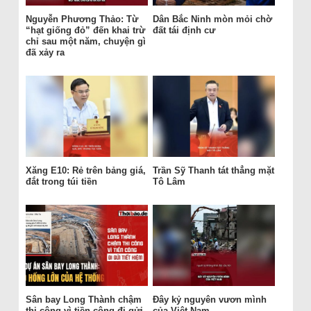
Nguyễn Phương Thảo: Từ
Dân Bắc Ninh mòn mỏi chờ
“hạt giống đỏ” đến khai trừ
đất tái định cư
chỉ sau một năm, chuyện gì
đã xảy ra
Xăng E10: Rẻ trên bảng giá,
Trần Sỹ Thanh tát thẳng mặt
đắt trong túi tiền
Tô Lâm
Sân bay Long Thành chậm
Đây kỷ nguyên vươn mình
thi công vì tiền công đi gửi
của Việt Nam