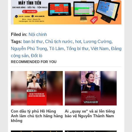
Filed in:
Nội chính
Tags:
ban bí thư
,
Chủ tịch nước
,
hot
,
Lương Cường
,
Nguyễn Phú Trọng
,
Tô Lâm
,
Tổng bí thư
,
Việt Nam
,
Đảng
cộng sản
,
Đốt lò
RECOMMENDED FOR YOU
Con dâu tỷ phú Hồ Hùng
Ai „quay xe“ và ai lên tiếng
Anh làm chủ tịch hãng hàng
bảo vệ Nguyễn Thành Nam
không