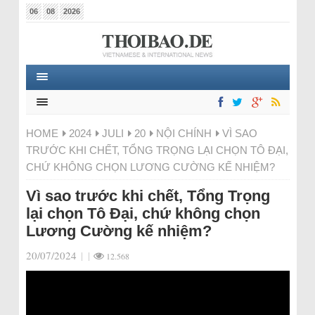
06
08
2026
HOME
2024
JULI
20
NỘI CHÍNH
VÌ SAO
TRƯỚC KHI CHẾT, TỔNG TRỌNG LẠI CHỌN TÔ ĐẠI,
CHỨ KHÔNG CHỌN LƯƠNG CƯỜNG KẾ NHIỆM?
Vì sao trước khi chết, Tổng Trọng
lại chọn Tô Đại, chứ không chọn
Lương Cường kế nhiệm?
20/07/2024
|
|
12.568