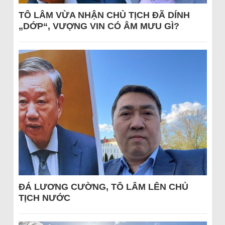
TÔ LÂM VỪA NHẬN CHỦ TỊCH ĐÃ DÍNH
„DỚP“, VƯỢNG VIN CÓ ÂM MƯU GÌ?
ĐÁ LƯƠNG CƯỜNG, TÔ LÂM LÊN CHỦ
TỊCH NƯỚC