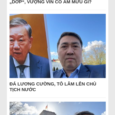
„DỚP“, VƯỢNG VIN CÓ ÂM MƯU GÌ?
ĐÁ LƯƠNG CƯỜNG, TÔ LÂM LÊN CHỦ
TỊCH NƯỚC