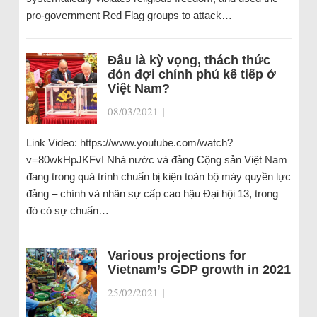
pro-government Red Flag groups to attack…
Đâu là kỳ vọng, thách thức
đón đợi chính phủ kế tiếp ở
Việt Nam?
08/03/2021
|
Link Video: https://www.youtube.com/watch?
v=80wkHpJKFvI Nhà nước và đảng Cộng sản Việt Nam
đang trong quá trình chuẩn bị kiện toàn bộ máy quyền lực
đảng – chính và nhân sự cấp cao hậu Đại hội 13, trong
đó có sự chuẩn…
Various projections for
Vietnam’s GDP growth in 2021
25/02/2021
|