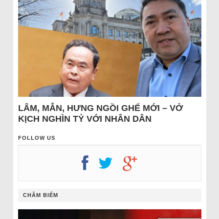
LÂM, MẪN, HƯNG NGỒI GHẾ MỚI – VỞ
KỊCH NGHÌN TỶ VỚI NHÂN DÂN
FOLLOW US
CHÂM BIẾM