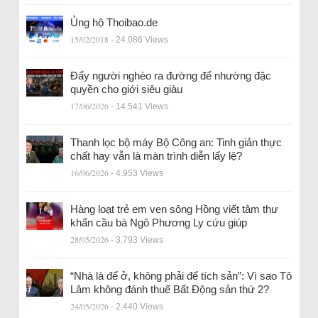
Ủng hộ Thoibao.de
15/02/2018
- 24.086 Views
Đẩy người nghèo ra đường để nhường đặc
quyền cho giới siêu giàu
17/06/2026
- 14.541 Views
Thanh lọc bộ máy Bộ Công an: Tinh giản thực
chất hay vẫn là màn trình diễn lấy lệ?
16/06/2026
- 4.953 Views
Hàng loạt trẻ em ven sông Hồng viết tâm thư
khẩn cầu bà Ngô Phương Ly cứu giúp
28/05/2026
- 3.793 Views
“Nhà là để ở, không phải để tích sản”: Vì sao Tô
Lâm không đánh thuế Bất Động sản thứ 2?
24/05/2026
- 2.440 Views