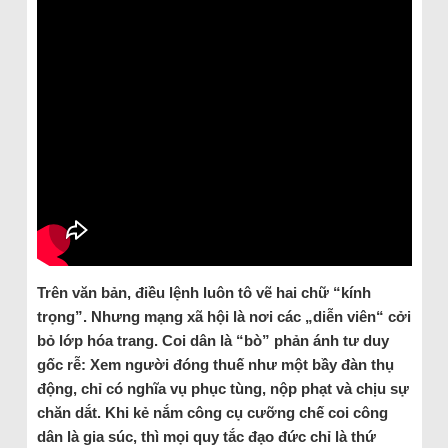
Trên văn bản, điều lệnh luôn tô vẽ hai chữ “kính
trọng”. Nhưng mạng xã hội là nơi các „diễn viên“ cởi
bỏ lớp hóa trang. Coi dân là “bò” phản ánh tư duy
gốc rễ: Xem người đóng thuế như một bầy đàn thụ
động, chỉ có nghĩa vụ phục tùng, nộp phạt và chịu sự
chăn dắt. Khi kẻ nắm công cụ cưỡng chế coi công
dân là gia súc, thì mọi quy tắc đạo đức chỉ là thứ