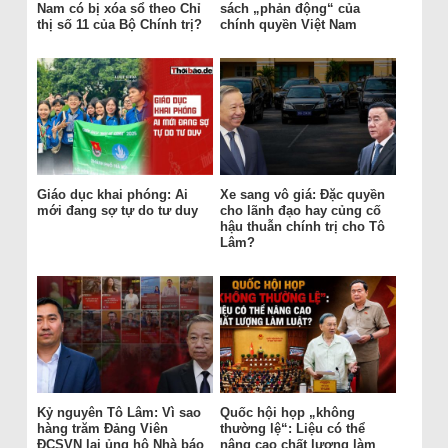
Nam có bị xóa sổ theo Chỉ
sách „phản động“ của
thị số 11 của Bộ Chính trị?
chính quyền Việt Nam
Giáo dục khai phóng: Ai
Xe sang vô giá: Đặc quyền
mới đang sợ tự do tư duy
cho lãnh đạo hay củng cố
hậu thuẫn chính trị cho Tô
Lâm?
Kỷ nguyên Tô Lâm: Vì sao
Quốc hội họp „không
hàng trăm Đảng Viên
thường lệ“: Liệu có thể
ĐCSVN lại ủng hộ Nhà báo
nâng cao chất lượng làm