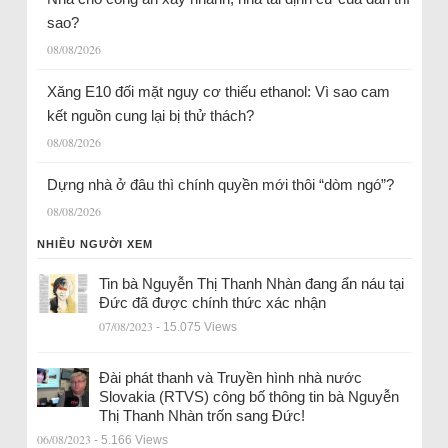
sao?
08/08/2026
Xăng E10 đối mặt nguy cơ thiếu ethanol: Vì sao cam
kết nguồn cung lại bị thử thách?
08/08/2026
Dựng nhà ở đâu thì chính quyền mới thôi “dòm ngó”?
08/08/2026
NHIỀU NGƯỜI XEM
Tin bà Nguyễn Thị Thanh Nhàn đang ẩn náu tại
Đức đã được chính thức xác nhận
07/08/2023
- 15.075 Views
Đài phát thanh và Truyền hình nhà nước
Slovakia (RTVS) công bố thông tin bà Nguyễn
Thị Thanh Nhàn trốn sang Đức!
06/08/2023
- 5.166 Views