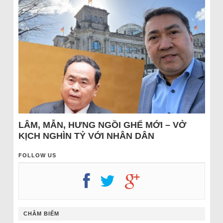
LÂM, MẪN, HƯNG NGỒI GHẾ MỚI – VỞ
KỊCH NGHÌN TỶ VỚI NHÂN DÂN
FOLLOW US
CHÂM BIẾM