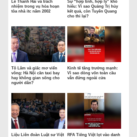
Lê Thanh Hải và trách
Sự “hợp tình, hợp lý” khó
nhiệm trong vụ hỏa hoạn
hiểu: Vì sao Quảng Trị hủy
tòa nhà itc năm 2002
kết quả, còn Tuyên Quang
cho thi lại?
Tô Lâm và giấc mơ viển
Kinh tế tăng trưởng mạnh:
vông: Hà Nội cần taxi bay
Vì sao dòng vốn toàn cầu
hay không gian sống cho
vẫn đứng ngoài cửa
người dân?
Liệu Liên đoàn Luật sư Việt
RFA Tiếng Việt lọt vào danh