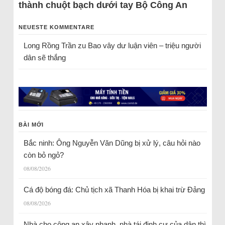
thành chuột bạch dưới tay Bộ Công An
NEUESTE KOMMENTARE
Long Rồng Trần
zu
Bao vây dư luận viên – triệu người
dân sẽ thắng
BÀI MỚI
Bắc ninh: Ông Nguyễn Văn Dũng bị xử lý, câu hỏi nào
còn bỏ ngỏ?
08/08/2026
Cá độ bóng đá: Chủ tịch xã Thanh Hóa bị khai trừ Đảng
08/08/2026
Nhà cho công an xây nhanh, nhà tái định cư của dân thì