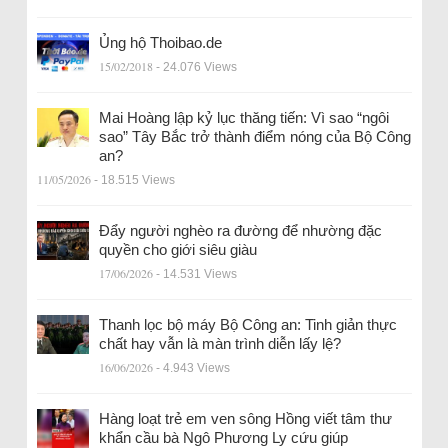
Ủng hộ Thoibao.de
15/02/2018
- 24.076 Views
Mai Hoàng lập kỷ lục thăng tiến: Vì sao “ngôi
sao” Tây Bắc trở thành điểm nóng của Bộ Công
an?
11/05/2026
- 18.515 Views
Đẩy người nghèo ra đường để nhường đặc
quyền cho giới siêu giàu
17/06/2026
- 14.531 Views
Thanh lọc bộ máy Bộ Công an: Tinh giản thực
chất hay vẫn là màn trình diễn lấy lệ?
16/06/2026
- 4.943 Views
Hàng loạt trẻ em ven sông Hồng viết tâm thư
khẩn cầu bà Ngô Phương Ly cứu giúp