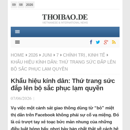
09
08
2026
HOME
2026
JUNI
7
CHÍNH TRỊ
,
KINH TẾ
KHẨU HIỆU KÍNH DÂN: THỨ TRANG SỨC ĐẮP LÊN
BỘ SẮC PHỤC LẠM QUYỀN
Khẩu hiệu kính dân: Thứ trang sức
đắp lên bộ sắc phục lạm quyền
07/06/2026
|
Vụ việc một cảnh sát giao thông dùng từ “bò” miệt
thị dân trên Facebook không phải sự cố vạ miệng. Đó
là cú trượt tay xé toạc bức màn nhung của những
điều luật bóng bẩy, phơi bày bản chất thật về cách hệ