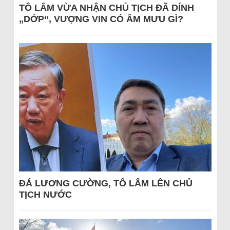
TÔ LÂM VỪA NHẬN CHỦ TỊCH ĐÃ DÍNH
„DỚP“, VƯỢNG VIN CÓ ÂM MƯU GÌ?
ĐÁ LƯƠNG CƯỜNG, TÔ LÂM LÊN CHỦ
TỊCH NƯỚC