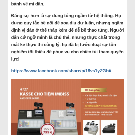
bánh vẽ mị dân.
Đáng sợ hơn là sự dung túng ngầm từ hệ thống. Họ
dựng quy tắc bề nổi để xoa dịu dư luận, nhưng ngầm
định vị dân ở thế thấp kém để dễ bề thao túng. Người
dân cứ ngỡ mình là chủ thể, nhưng thực chất trong
mắt kẻ thực thi công lý, họ đã bị tước đoạt sự tôn
nghiêm tối thiểu để phục vụ cho chiếc túi tham quyền
lực!
https://www.facebook.com/share/p/18vs1yZGhi/