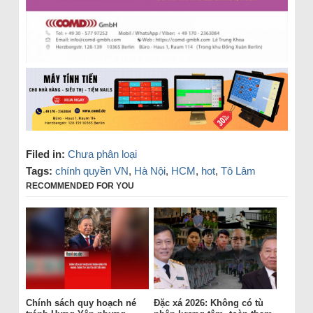
Filed in:
Chưa phân loại
Tags:
chính quyền VN
,
Hà Nội
,
HCM
,
hot
,
Tô Lâm
RECOMMENDED FOR YOU
Chính sách quy hoạch né
Đặc xá 2026: Không có tù