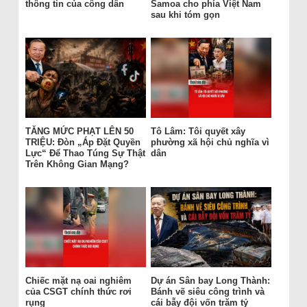
thông tin của công dân
Samoa cho phía Việt Nam
sau khi tóm gọn
TĂNG MỨC PHẠT LÊN 50
Tô Lâm: Tôi quyết xây
TRIỆU: Đòn „Áp Đặt Quyền
phường xã hội chủ nghĩa vì
Lực“ Để Thao Túng Sự Thật
dân
Trên Không Gian Mạng?
Chiếc mặt nạ oai nghiêm
Dự án Sân bay Long Thành:
của CSGT chính thức rơi
Bánh vẽ siêu công trình và
rụng
cái bẫy đội vốn trăm tỷ