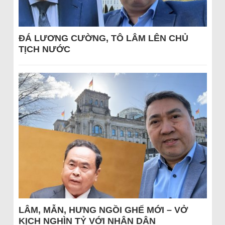
ĐÁ LƯƠNG CƯỜNG, TÔ LÂM LÊN CHỦ
TỊCH NƯỚC
LÂM, MẪN, HƯNG NGỒI GHẾ MỚI – VỞ
KỊCH NGHÌN TỶ VỚI NHÂN DÂN