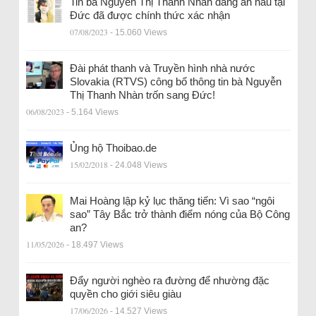
Tin bà Nguyễn Thị Thanh Nhàn đang ẩn náu tại
Đức đã được chính thức xác nhận
07/08/2023
- 15.060 Views
Đài phát thanh và Truyền hình nhà nước
Slovakia (RTVS) công bố thông tin bà Nguyễn
Thị Thanh Nhàn trốn sang Đức!
06/08/2023
- 5.164 Views
Ủng hộ Thoibao.de
15/02/2018
- 24.048 Views
Mai Hoàng lập kỷ lục thăng tiến: Vì sao “ngôi
sao” Tây Bắc trở thành điểm nóng của Bộ Công
an?
11/05/2026
- 18.497 Views
Đẩy người nghèo ra đường để nhường đặc
quyền cho giới siêu giàu
17/06/2026
- 14.527 Views