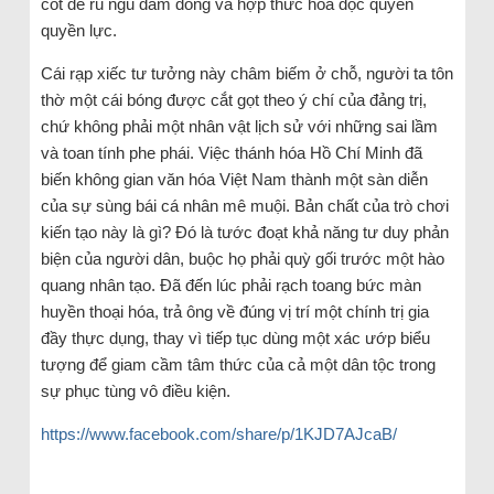
cốt để ru ngủ đám đông và hợp thức hóa độc quyền
quyền lực.
Cái rạp xiếc tư tưởng này châm biếm ở chỗ, người ta tôn
thờ một cái bóng được cắt gọt theo ý chí của đảng trị,
chứ không phải một nhân vật lịch sử với những sai lầm
và toan tính phe phái. Việc thánh hóa Hồ Chí Minh đã
biến không gian văn hóa Việt Nam thành một sàn diễn
của sự sùng bái cá nhân mê muội. Bản chất của trò chơi
kiến tạo này là gì? Đó là tước đoạt khả năng tư duy phản
biện của người dân, buộc họ phải quỳ gối trước một hào
quang nhân tạo. Đã đến lúc phải rạch toang bức màn
huyền thoại hóa, trả ông về đúng vị trí một chính trị gia
đầy thực dụng, thay vì tiếp tục dùng một xác ướp biểu
tượng để giam cầm tâm thức của cả một dân tộc trong
sự phục tùng vô điều kiện.
https://www.facebook.com/share/p/1KJD7AJcaB/