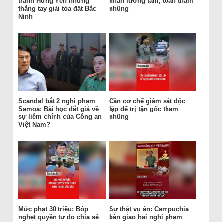
tránh Hưng Yên nhưng
nhân lương tâm, toàn tham
thẳng tay giải tỏa đất Bắc
nhũng
Ninh
Scandal bắt 2 nghi phạm
Cần cơ chế giám sát độc
Samoa: Bài học đắt giá về
lập để trị tận gốc tham
sự liêm chính của Công an
nhũng
Việt Nam?
Mức phạt 30 triệu: Bóp
Sự thật vụ án: Campuchia
nghẹt quyền tự do chia sẻ
bàn giao hai nghi phạm