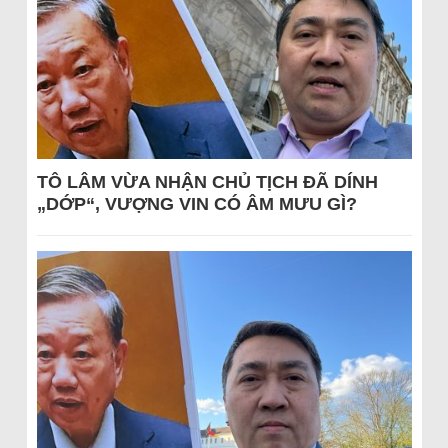
TÔ LÂM VỪA NHẬN CHỦ TỊCH ĐÃ DÍNH
„DỚP“, VƯỢNG VIN CÓ ÂM MƯU GÌ?