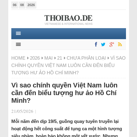
06
08
2026
HOME
2026
MAI
21
CHƯA PHÂN LOẠI
VÌ SAO
CHÍNH QUYỀN VIỆT NAM LUÔN CẦN ĐẾN BIỂU
TƯỢNG HƯ ẢO HỒ CHÍ MINH?
Vì sao chính quyền Việt Nam luôn
cần đến biểu tượng hư ảo Hồ Chí
Minh?
21/05/2026
|
Mỗi năm đến dịp 19/5, guồng quay tuyên truyền lại
hoạt động hết công suất để tụng ca một hình tượng
siêu phàm, hoàn hảo không một vết xước. Nhưng