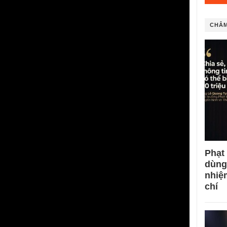
CHÂM
Phạt
dùng
nhiệ
chí