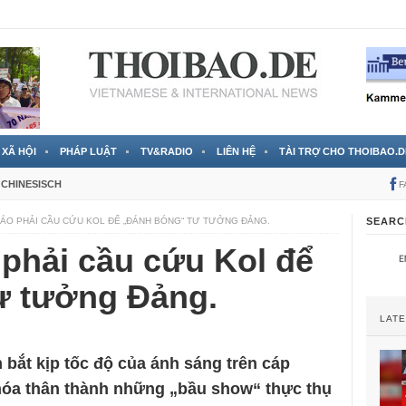
 đã được chính thức xác nhận
3 Jahren ago
XÃ HỘI
PHÁP LUẬT
TV&RADIO
LIÊN HỆ
TÀI TRỢ CHO THOIBAO.D
CHINESISCH
F
IÁO PHẢI CẦU CỨU KOL ĐỂ „ĐÁNH BÓNG“ TƯ TƯỞNG ĐẢNG.
SEARC
 phải cầu cứu Kol để
ư tưởng Đảng.
LAT
 bắt kịp tốc độ của ánh sáng trên cáp
 hóa thân thành những „bầu show“ thực thụ