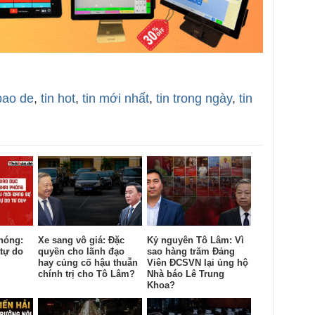
bao de
,
tin hot
,
tin mới nhất
,
tin trong ngày
,
tin
hóng:
Xe sang vô giá: Đặc
Kỷ nguyên Tô Lâm: Vì
tự do
quyền cho lãnh đạo
sao hàng trăm Đảng
hay củng cố hậu thuẫn
Viên ĐCSVN lại ủng hộ
chính trị cho Tô Lâm?
Nhà báo Lê Trung
Khoa?