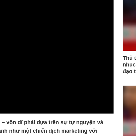
Thủ 
nhục 
đạo 
g – vốn dĩ phải dựa trên sự tự nguyện và
hành như một chiến dịch marketing với