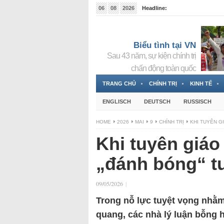
06
08
2026
Headline:
Tin bà Nguyễn Thị Thanh Nhàn đang ẩn náu tại Đức
Biểu tình tại VN
Sau 43 năm, sự kiện chính trị
chấn động toàn quốc
TRANG CHỦ
CHÍNH TRỊ
KINH TẾ
ENGLISCH
DEUTSCH
RUSSISCH
HOME
2026
MAI
9
CHÍNH TRỊ
KHI TUYÊN G
Khi tuyên giáo
„đánh bóng“ t
09/05/2026
|
Trong nỗ lực tuyệt vọng nhằm
quang, các nhà lý luận bỗng