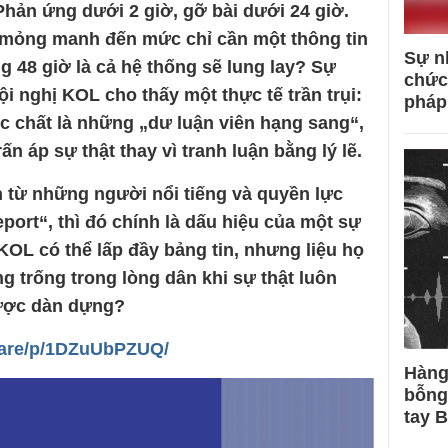
Phản ứng dưới 2 giờ, gỡ bài dưới 24 giờ.
 mỏng manh đến mức chỉ cần một thông tin
Sự n
ng 48 giờ là cả hệ thống sẽ lung lay? Sự
chức
ội nghị KOL cho thấy một thực tế trần trụi:
pháp
c chất là những „dư luận viên hạng sang“,
n áp sự thật thay vì tranh luận bằng lý lẽ.
n từ những người nổi tiếng và quyền lực
port“, thì đó chính là dấu hiệu của một sự
KOL có thể lấp đầy bảng tin, nhưng liệu họ
 trống trong lòng dân khi sự thật luôn
ược dàn dựng?
hare/p/1DZuUbPZUQ/
Hàng
bỗng
tay 