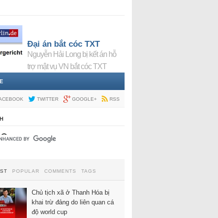
Đại án bắt cóc TXT
Nguyễn Hải Long bị kết án hỗ
trợ mật vụ VN bắt cóc TXT
E
ACEBOOK
TWITTER
GOOGLE+
RSS
H
EST
POPULAR
COMMENTS
TAGS
Chủ tịch xã ở Thanh Hóa bị
khai trừ đảng do liên quan cá
độ world cup