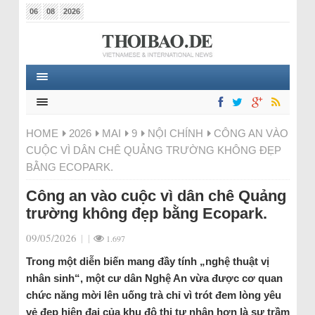
06
08
2026
HOME
2026
MAI
9
NỘI CHÍNH
CÔNG AN VÀO
CUỘC VÌ DÂN CHÊ QUẢNG TRƯỜNG KHÔNG ĐẸP
BẰNG ECOPARK.
Công an vào cuộc vì dân chê Quảng
trường không đẹp bằng Ecopark.
09/05/2026
|
|
1.697
Trong một diễn biến mang đầy tính „nghệ thuật vị
nhân sinh“, một cư dân Nghệ An vừa được cơ quan
chức năng mời lên uống trà chỉ vì trót đem lòng yêu
vẻ đẹp hiện đại của khu đô thị tư nhân hơn là sự trầm