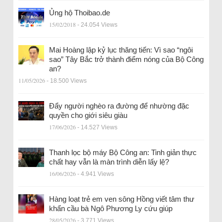
Ủng hộ Thoibao.de
15/02/2018
- 24.054 Views
Mai Hoàng lập kỷ lục thăng tiến: Vì sao “ngôi
sao” Tây Bắc trở thành điểm nóng của Bộ Công
an?
11/05/2026
- 18.500 Views
Đẩy người nghèo ra đường để nhường đặc
quyền cho giới siêu giàu
17/06/2026
- 14.527 Views
Thanh lọc bộ máy Bộ Công an: Tinh giản thực
chất hay vẫn là màn trình diễn lấy lệ?
16/06/2026
- 4.941 Views
Hàng loạt trẻ em ven sông Hồng viết tâm thư
khẩn cầu bà Ngô Phương Ly cứu giúp
28/05/2026
- 3.771 Views