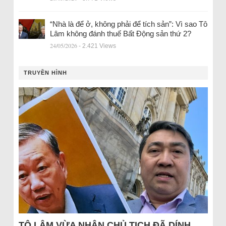
“Nhà là để ở, không phải để tích sản”: Vì sao Tô
Lâm không đánh thuế Bất Động sản thứ 2?
24/05/2026
- 2.421 Views
TRUYỀN HÌNH
TÔ LÂM VỪA NHẬN CHỦ TỊCH ĐÃ DÍNH