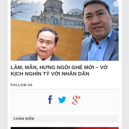
LÂM, MẪN, HƯNG NGỒI GHẾ MỚI – VỞ
KỊCH NGHÌN TỶ VỚI NHÂN DÂN
FOLLOW US
CHÂM BIẾM