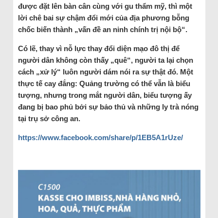
được đặt lên bàn cân cùng với gu thẩm mỹ, thì một
lời chê bai sự chậm đổi mới của địa phương bỗng
chốc biến thành „vấn đề an ninh chính trị nội bộ“.
Có lẽ, thay vì nỗ lực thay đổi diện mạo đô thị để
người dân không còn thấy „quê“, người ta lại chọn
cách „xử lý“ luôn người dám nói ra sự thật đó. Một
thực tế cay đắng: Quảng trường có thể vẫn là biểu
tượng, nhưng trong mắt người dân, biểu tượng ấy
đang bị bao phủ bởi sự bảo thủ và những ly trà nóng
tại trụ sở công an.
https://www.facebook.com/share/p/1EB5A1rUze/