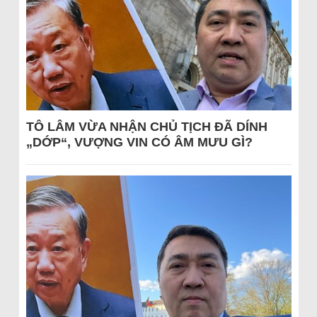
TÔ LÂM VỪA NHẬN CHỦ TỊCH ĐÃ DÍNH
„DỚP“, VƯỢNG VIN CÓ ÂM MƯU GÌ?