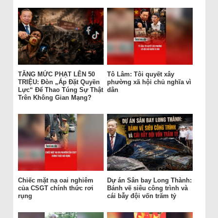
TĂNG MỨC PHẠT LÊN 50
Tô Lâm: Tôi quyết xây
TRIỆU: Đòn „Áp Đặt Quyền
phường xã hội chủ nghĩa vì
Lực“ Để Thao Túng Sự Thật
dân
Trên Không Gian Mạng?
Chiếc mặt nạ oai nghiêm
Dự án Sân bay Long Thành:
của CSGT chính thức rơi
Bánh vẽ siêu công trình và
rụng
cái bẫy đội vốn trăm tỷ