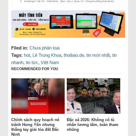
Filed in:
Chưa phân loại
Tags:
hot
,
Lê Trung Khoa
,
thoibao.de
,
tin mới nhất
,
tin
nhanh
,
tin tức
,
Việt Nam
RECOMMENDED FOR YOU
Chính sách quy hoạch né
Đặc xá 2026: Không có tù
tránh Hưng Yên nhưng
nhân lương tâm, toàn tham
thẳng tay giải tỏa đất Bắc
nhũng
Ninh