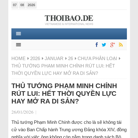
07
08
2026
HOME
2026
JANUAR
26
CHƯA PHÂN LOẠI
THỦ TƯỚNG PHẠM MINH CHÍNH RÚT LUI: HẾT
THỜI QUYỀN LỰC HAY MỞ RA DI SẢN?
THỦ TƯỚNG PHẠM MINH CHÍNH
RÚT LUI: HẾT THỜI QUYỀN LỰC
HAY MỞ RA DI SẢN?
26/01/2026
|
Thủ tướng Phạm Minh Chính được cho là sẽ không tái
cử vào Ban Chấp hành Trung ương Đảng khóa XIV, đồng
nghĩa với việc ông không còn nằm trong danh sách Bộ