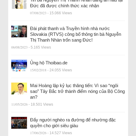
Đức đã được chính thức xác nhận
07/08/2023
- 15.066 Views
Đài phát thanh và Truyền hình nhà nước
Slovakia (RTVS) công bố thông tin bà Nguyễn
Thị Thanh Nhàn trốn sang Đức!
06/08/2023
- 5.165 Views
Ủng hộ Thoibao.de
15/02/2018
- 24.055 Views
Mai Hoàng lập kỷ lục thăng tiến: Vì sao “ngôi
sao” Tây Bắc trở thành điểm nóng của Bộ Công
an?
11/05/2026
- 18.501 Views
Đẩy người nghèo ra đường để nhường đặc
quyền cho giới siêu giàu
17/06/2026
- 14.527 Views