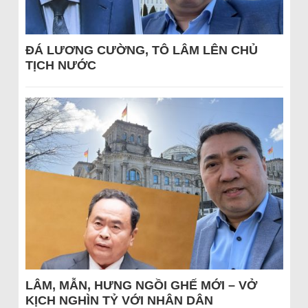
ĐÁ LƯƠNG CƯỜNG, TÔ LÂM LÊN CHỦ
TỊCH NƯỚC
LÂM, MẪN, HƯNG NGỒI GHẾ MỚI – VỞ
KỊCH NGHÌN TỶ VỚI NHÂN DÂN