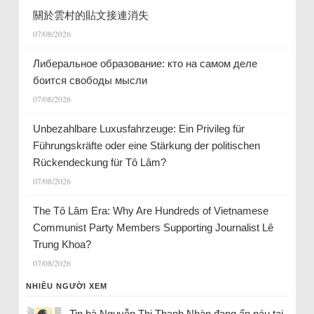
關於雲村的貼文接連消失
07/08/2026
Либеральное образование: кто на самом деле
боится свободы мысли
07/08/2026
Unbezahlbare Luxusfahrzeuge: Ein Privileg für
Führungskräfte oder eine Stärkung der politischen
Rückendeckung für Tô Lâm?
07/08/2026
The Tô Lâm Era: Why Are Hundreds of Vietnamese
Communist Party Members Supporting Journalist Lê
Trung Khoa?
07/08/2026
NHIỀU NGƯỜI XEM
Tin bà Nguyễn Thị Thanh Nhàn đang ẩn náu tại