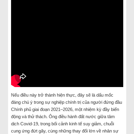
Nếu điều này trở thành hiện thực, đây sẽ là dấu mốc
đáng chú ý trong sự nghiệp chính trị của người đứng đầu
Chính phủ giai đoạn 2021–2026, một nhiệm kỳ đầy biến
động và thử thách. Ông điều hành đất nước giữa tâm
dịch Covid-19, trong bối cảnh kinh tế suy giảm, chuỗi
cung ứng đứt gãy, cùng những thay đổi lớn về nhân sự