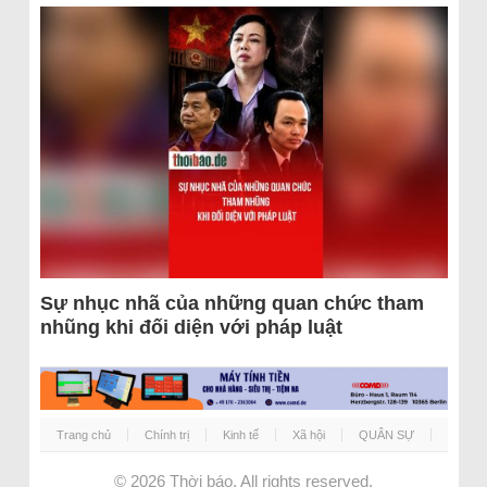
Sự nhục nhã của những quan chức tham
nhũng khi đối diện với pháp luật
Trang chủ
Chính trị
Kinh tế
Xã hội
QUÂN SỰ
© 2026
Thời báo
. All rights reserved.