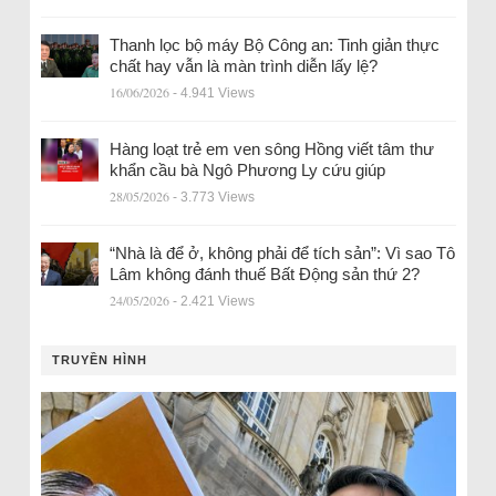
Thanh lọc bộ máy Bộ Công an: Tinh giản thực
chất hay vẫn là màn trình diễn lấy lệ?
16/06/2026
- 4.941 Views
Hàng loạt trẻ em ven sông Hồng viết tâm thư
khẩn cầu bà Ngô Phương Ly cứu giúp
28/05/2026
- 3.773 Views
“Nhà là để ở, không phải để tích sản”: Vì sao Tô
Lâm không đánh thuế Bất Động sản thứ 2?
24/05/2026
- 2.421 Views
TRUYỀN HÌNH