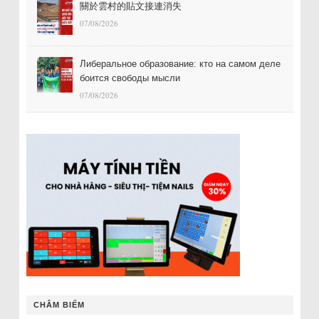
關於雲村的貼文接連消失
07/08/2026
Либеральное образование: кто на самом деле
боится свободы мысли
07/08/2026
CHÂM BIẾM