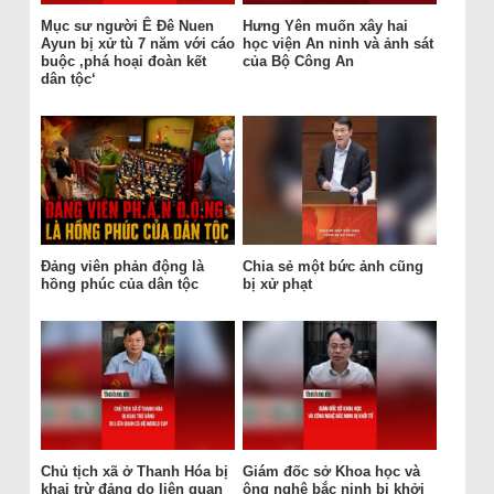
Mục sư người Ê Đê Nuen
Hưng Yên muốn xây hai
Ayun bị xử tù 7 năm với cáo
học viện An ninh và ảnh sát
buộc ‚phá hoại đoàn kết
của Bộ Công An
dân tộc‘
Đảng viên phản động là
Chia sẻ một bức ảnh cũng
hồng phúc của dân tộc
bị xử phạt
Chủ tịch xã ở Thanh Hóa bị
Giám đốc sở Khoa học và
khai trừ đảng do liên quan
ông nghệ bắc ninh bị khởi