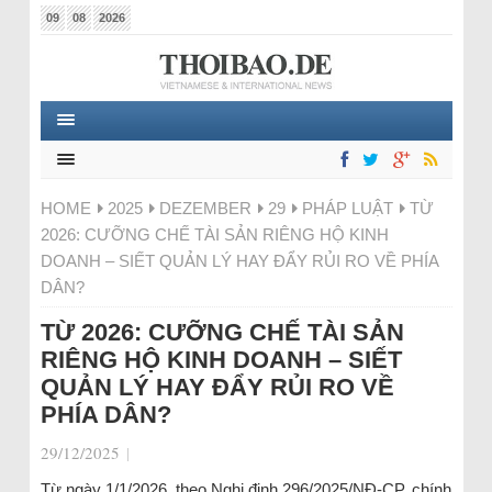
09
08
2026
HOME
2025
DEZEMBER
29
PHÁP LUẬT
TỪ
2026: CƯỠNG CHẾ TÀI SẢN RIÊNG HỘ KINH
DOANH – SIẾT QUẢN LÝ HAY ĐẨY RỦI RO VỀ PHÍA
DÂN?
TỪ 2026: CƯỠNG CHẾ TÀI SẢN
RIÊNG HỘ KINH DOANH – SIẾT
QUẢN LÝ HAY ĐẨY RỦI RO VỀ
PHÍA DÂN?
29/12/2025
|
Từ ngày 1/1/2026, theo Nghị định 296/2025/NĐ-CP, chính