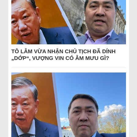
TÔ LÂM VỪA NHẬN CHỦ TỊCH ĐÃ DÍNH
„DỚP“, VƯỢNG VIN CÓ ÂM MƯU GÌ?