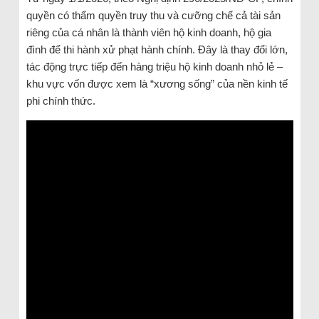
quyền có thẩm quyền truy thu và cưỡng chế cả tài sản
riêng của cá nhân là thành viên hộ kinh doanh, hộ gia
đình để thi hành xử phạt hành chính. Đây là thay đổi lớn,
tác động trực tiếp đến hàng triệu hộ kinh doanh nhỏ lẻ –
khu vực vốn được xem là “xương sống” của nền kinh tế
phi chính thức.