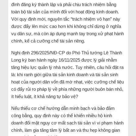
đình đăng ký thành lập và phải chịu trách nhiệm bằng
toàn bộ tài sản của mình đối với hoạt động kinh doanh.
Với quy định mới, nguyên tắc “trách nhiệm vô hạn” này
được đẩy lên mức cao hơn khi không chỉ dừng ở nghĩa
vụ dân sự, mà còn áp dụng mạnh tay trong xử phạt hành
chính, kể cả cưỡng chế tài sản riêng.
Nghị định 296/2025/NĐ-CP do Phó Thủ tướng Lê Thành
Long ký ban hành ngày 16/11/2025 được lý giải nhằm
tăng hiệu lực quản lý nhà nước. Tuy nhiên, câu hỏi đặt ra
là: khi ranh giới giữa tài sản kinh doanh và tài sản sinh
hoạt của người dân vốn đã mờ nhạt, việc cưỡng chế liệu
có đẩy rủi ro pháp lý về phía những người buôn bán nhỏ,
ít hiểu luật, ít khả năng tự bảo vệ?
Nếu thiếu cơ chế hướng dẫn minh bạch và bảo đảm
công bằng, quy định này có thể khiến nhiều hộ kinh
doanh đối mặt nguy cơ mất sạch tài sản vì vi phạm hành
chính, làm gia tăng tâm lý bất an và thu hẹp không gian