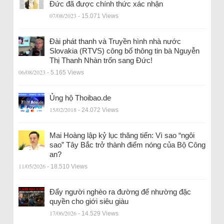
Đức đã được chính thức xác nhận
07/08/2023
- 15.071 Views
Đài phát thanh và Truyền hình nhà nước
Slovakia (RTVS) công bố thông tin bà Nguyễn
Thị Thanh Nhàn trốn sang Đức!
06/08/2023
- 5.165 Views
Ủng hộ Thoibao.de
15/02/2018
- 24.072 Views
Mai Hoàng lập kỷ lục thăng tiến: Vì sao “ngôi
sao” Tây Bắc trở thành điểm nóng của Bộ Công
an?
11/05/2026
- 18.510 Views
Đẩy người nghèo ra đường để nhường đặc
quyền cho giới siêu giàu
17/06/2026
- 14.529 Views