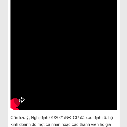
Cần lưu ý, Nghị định 01/2021/NĐ-CP đã xác định rõ: hộ
kinh doanh do một cá nhân hoặc các thành viên hộ gia