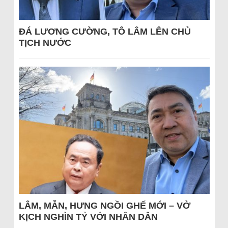
ĐÁ LƯƠNG CƯỜNG, TÔ LÂM LÊN CHỦ
TỊCH NƯỚC
LÂM, MẪN, HƯNG NGỒI GHẾ MỚI – VỞ
KỊCH NGHÌN TỶ VỚI NHÂN DÂN