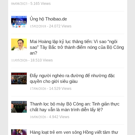
06/08/2023
- 5.165 Views
Ủng hộ Thoibao.de
15/02/2018
- 24.072 Views
Mai Hoàng lập kỷ lục thăng tiến: Vì sao “ngôi
sao” Tây Bắc trở thành điểm nóng của Bộ Công
an?
11/05/2026
- 18.510 Views
Đẩy người nghèo ra đường để nhường đặc
quyền cho giới siêu giàu
17/06/2026
- 14.529 Views
Thanh lọc bộ máy Bộ Công an: Tinh giản thực
chất hay vẫn là màn trình diễn lấy lệ?
16/06/2026
- 4.942 Views
Hàng loạt trẻ em ven sông Hồng viết tâm thư