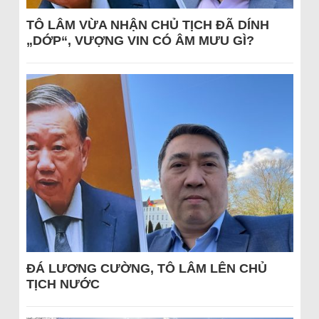
TÔ LÂM VỪA NHẬN CHỦ TỊCH ĐÃ DÍNH
„DỚP“, VƯỢNG VIN CÓ ÂM MƯU GÌ?
ĐÁ LƯƠNG CƯỜNG, TÔ LÂM LÊN CHỦ
TỊCH NƯỚC