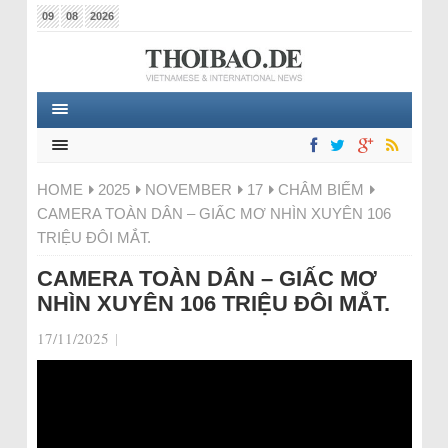
09
08
2026
HOME
2025
NOVEMBER
17
CHÂM BIẾM
CAMERA TOÀN DÂN – GIẤC MƠ NHÌN XUYÊN 106
TRIỆU ĐÔI MẮT.
CAMERA TOÀN DÂN – GIẤC MƠ
NHÌN XUYÊN 106 TRIỆU ĐÔI MẮT.
17/11/2025
|