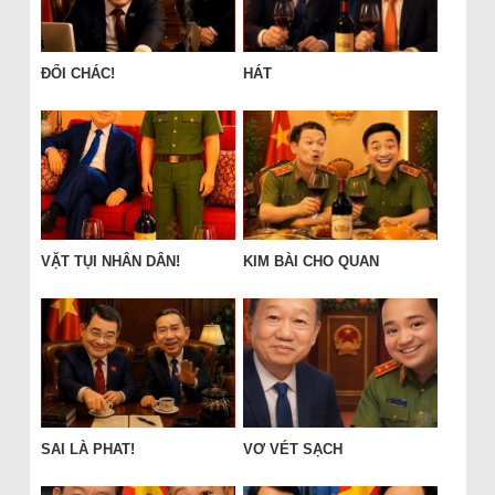
ĐỔI CHÁC!
HÁT
VẶT TỤI NHÂN DÂN!
KIM BÀI CHO QUAN
SAI LÀ PHAT!
VƠ VÉT SẠCH