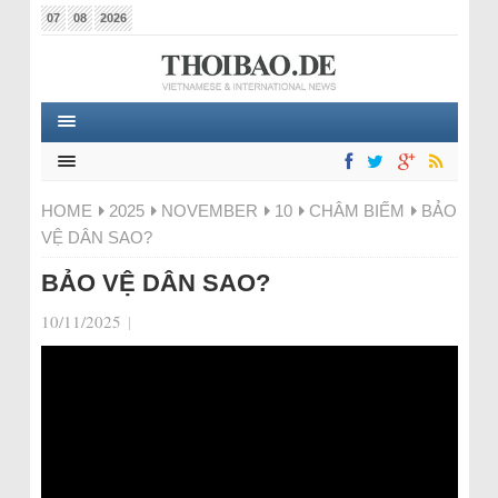
07
08
2026
HOME
2025
NOVEMBER
10
CHÂM BIẾM
BẢO
VỆ DÂN SAO?
BẢO VỆ DÂN SAO?
10/11/2025
|