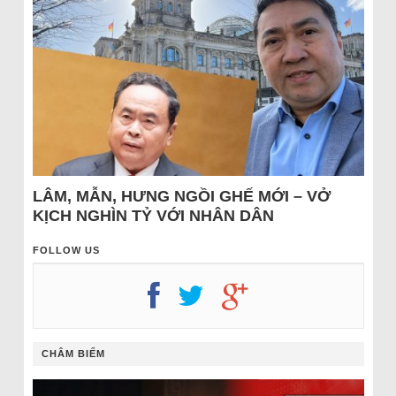
LÂM, MẪN, HƯNG NGỒI GHẾ MỚI – VỞ
KỊCH NGHÌN TỶ VỚI NHÂN DÂN
FOLLOW US
CHÂM BIẾM