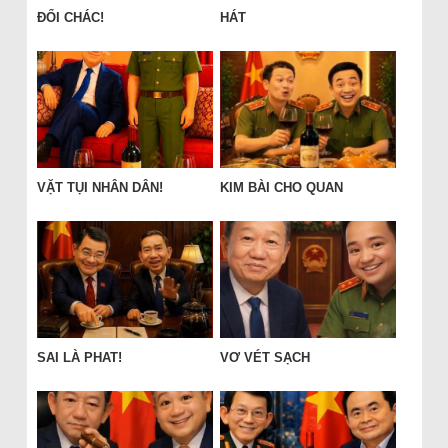
ĐỔI CHÁC!
HÁT
VẶT TỤI NHÂN DÂN!
KIM BÀI CHO QUAN
SAI LÀ PHAT!
VƠ VÉT SẠCH