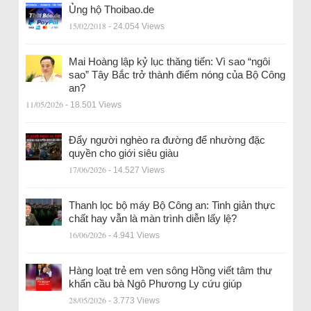
Ủng hộ Thoibao.de
15/02/2018
- 24.054 Views
Mai Hoàng lập kỷ lục thăng tiến: Vì sao “ngôi
sao” Tây Bắc trở thành điểm nóng của Bộ Công
an?
11/05/2026
- 18.501 Views
Đẩy người nghèo ra đường để nhường đặc
quyền cho giới siêu giàu
17/06/2026
- 14.527 Views
Thanh lọc bộ máy Bộ Công an: Tinh giản thực
chất hay vẫn là màn trình diễn lấy lệ?
16/06/2026
- 4.941 Views
Hàng loạt trẻ em ven sông Hồng viết tâm thư
khẩn cầu bà Ngô Phương Ly cứu giúp
28/05/2026
- 3.773 Views