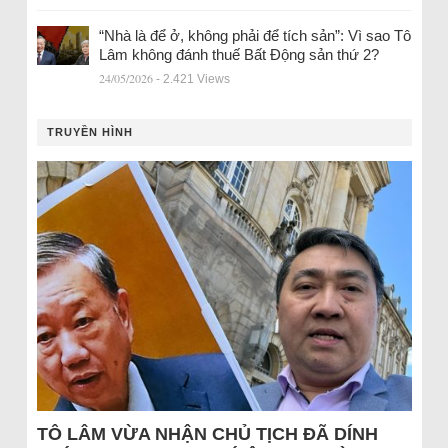
“Nhà là để ở, không phải để tích sản”: Vì sao Tô
Lâm không đánh thuế Bất Động sản thứ 2?
24/05/2026
- 2.421 Views
TRUYỀN HÌNH
TÔ LÂM VỪA NHẬN CHỦ TỊCH ĐÃ DÍNH