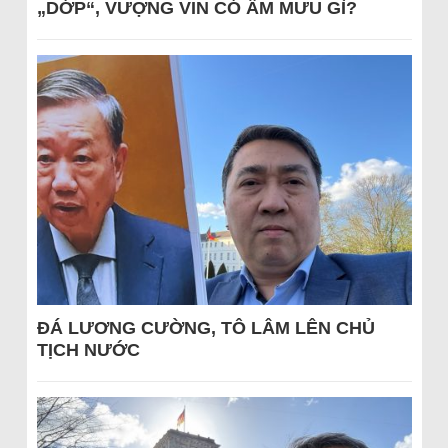
„DỚP“, VƯỢNG VIN CÓ ÂM MƯU GÌ?
ĐÁ LƯƠNG CƯỜNG, TÔ LÂM LÊN CHỦ
TỊCH NƯỚC