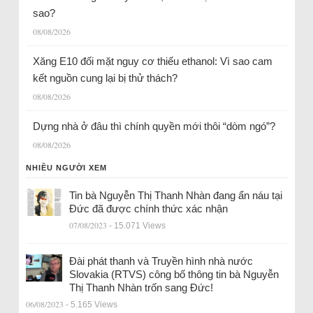
sao?
08/08/2026
Xăng E10 đối mặt nguy cơ thiếu ethanol: Vì sao cam
kết nguồn cung lại bị thử thách?
08/08/2026
Dựng nhà ở đâu thì chính quyền mới thôi “dòm ngó”?
08/08/2026
NHIỀU NGƯỜI XEM
Tin bà Nguyễn Thị Thanh Nhàn đang ẩn náu tại
Đức đã được chính thức xác nhận
07/08/2023
- 15.071 Views
Đài phát thanh và Truyền hình nhà nước
Slovakia (RTVS) công bố thông tin bà Nguyễn
Thị Thanh Nhàn trốn sang Đức!
06/08/2023
- 5.165 Views