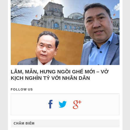
LÂM, MẪN, HƯNG NGỒI GHẾ MỚI – VỞ
KỊCH NGHÌN TỶ VỚI NHÂN DÂN
FOLLOW US
CHÂM BIẾM