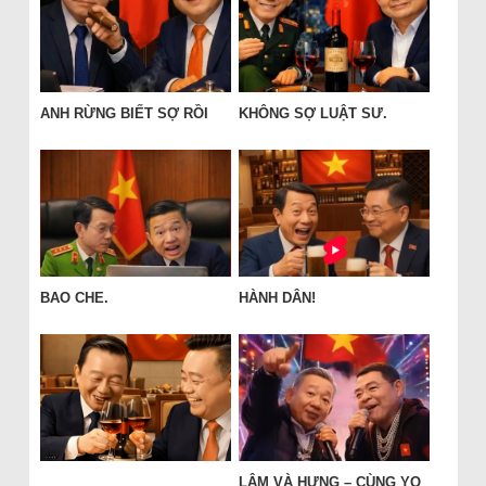
ANH RỪNG BIẾT SỢ RỒI
KHÔNG SỢ LUẬT SƯ.
BAO CHE.
HÀNH DÂN!
LÂM VÀ HƯNG – CÙNG YO