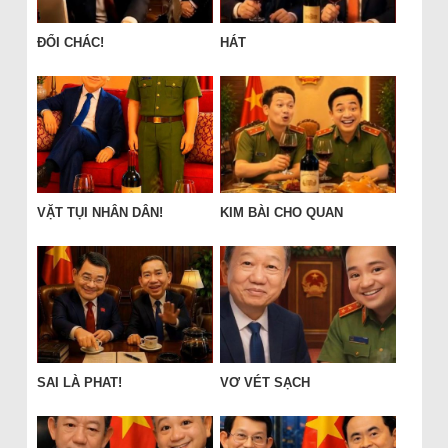
ĐỔI CHÁC!
HÁT
VẶT TỤI NHÂN DÂN!
KIM BÀI CHO QUAN
SAI LÀ PHAT!
VƠ VÉT SẠCH