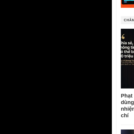
CHÂM
Phạt
dùng
nhiệ
chí