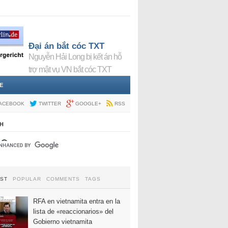
Đại án bắt cóc TXT
Nguyễn Hải Long bị kết án hỗ
trợ mật vụ VN bắt cóc TXT
E
ACEBOOK
TWITTER
GOOGLE+
RSS
H
EST
POPULAR
COMMENTS
TAGS
RFA en vietnamita entra en la
lista de «reaccionarios» del
Gobierno vietnamita