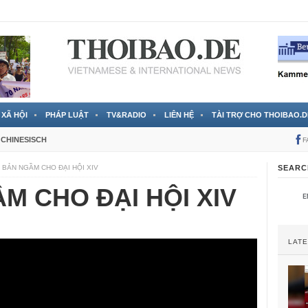
 đã được chính thức xác nhận
3 Jahren ago
XÃ HỘI
PHÁP LUẬT
TV&RADIO
LIÊN HỆ
TÀI TRỢ CHO THOIBAO.D
CHINESISCH
F
 BẢN NGẦM CHO ĐẠI HỘI XIV
SEARC
M CHO ĐẠI HỘI XIV
LAT