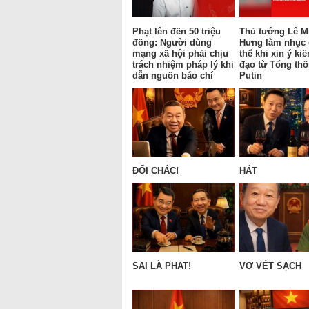
Phạt lên đến 50 triệu
Thủ tướng Lê M
đồng: Người dùng
Hưng làm nhục
mạng xã hội phải chịu
thể khi xin ý kiế
trách nhiệm pháp lý khi
đạo từ Tổng th
dẫn nguồn báo chí
Putin
ĐỔI CHÁC!
HÁT
SAI LÀ PHAT!
VƠ VÉT SẠCH