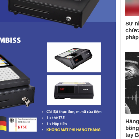
Sự n
chức
pháp
Hàng
bỗng
tay 