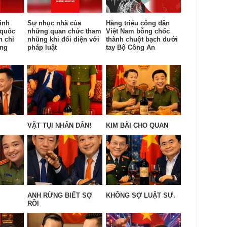
inh
Sự nhục nhã của
Hàng triệu công dân
 quốc
những quan chức tham
Việt Nam bỗng chốc
n chỉ
nhũng khi đối diện với
thành chuột bạch dưới
ống
pháp luật
tay Bộ Công An
VẶT TỤI NHÂN DÂN!
KIM BÀI CHO QUAN
ANH RỪNG BIẾT SỢ
KHÔNG SỢ LUẬT SƯ.
RỒI