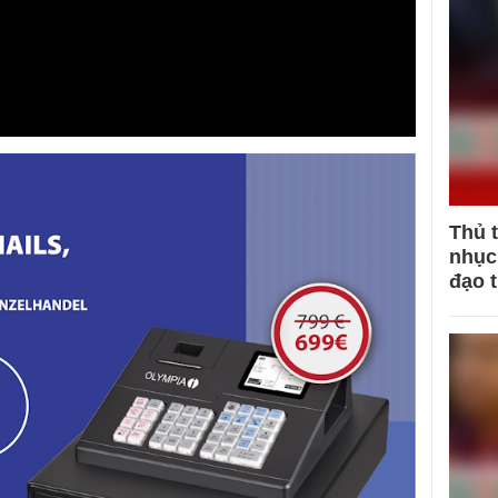
Thủ 
nhục 
đạo 