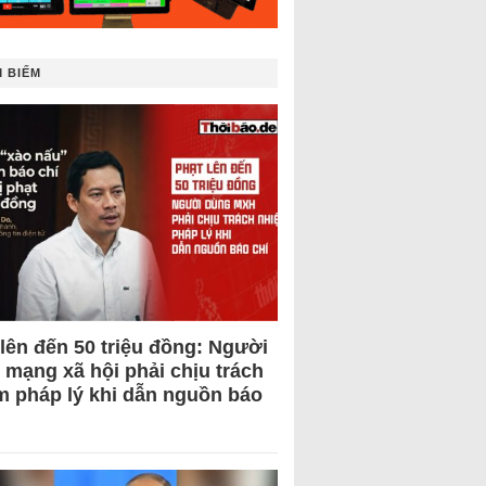
 BIẾM
 lên đến 50 triệu đồng: Người
 mạng xã hội phải chịu trách
m pháp lý khi dẫn nguồn báo