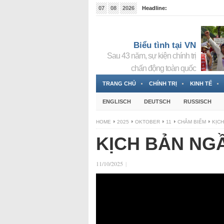
07
08
2026
Headline:
Tin bà Nguyễn Thị Thanh Nhàn đang ẩn náu tại Đức
Biểu tình tại VN
Sau 43 năm, sự kiện chính trị
chấn động toàn quốc
TRANG CHỦ
CHÍNH TRỊ
KINH TẾ
ENGLISCH
DEUTSCH
RUSSISCH
HOME
2025
OKTOBER
11
CHÂM BIẾM
KỊCH
KỊCH BẢN NGẦ
11/10/2025
|