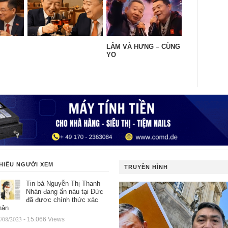
LÂM VÀ HƯNG – CÙNG
YO
HIỀU NGƯỜI XEM
TRUYỀN HÌNH
Tin bà Nguyễn Thị Thanh
Nhàn đang ẩn náu tại Đức
đã được chính thức xác
hận
/08/2023
- 15.066 Views