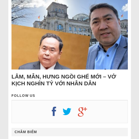
LÂM, MẪN, HƯNG NGỒI GHẾ MỚI – VỞ
KỊCH NGHÌN TỶ VỚI NHÂN DÂN
FOLLOW US
CHÂM BIẾM