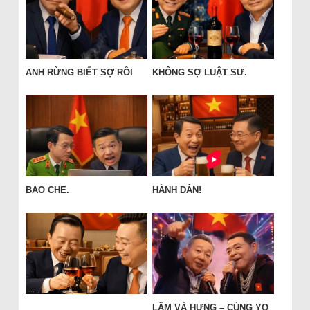
ANH RỪNG BIẾT SỢ RỒI
KHÔNG SỢ LUẬT SƯ.
BAO CHE.
HÀNH DÂN!
LÂM VÀ HƯNG – CÙNG YO