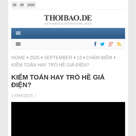
08
08
2026
HOME
2025
SEPTEMBER
13
CHÂM BIẾM
KIỂM TOÁN HAY TRÒ HỀ GIÁ ĐIỆN?
KIỂM TOÁN HAY TRÒ HỀ GIÁ
ĐIỆN?
13/09/2025
|