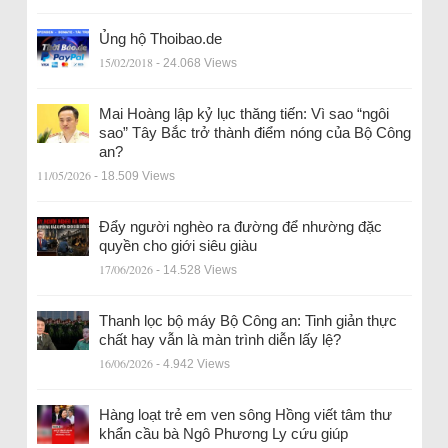
Ủng hộ Thoibao.de
15/02/2018
- 24.068 Views
Mai Hoàng lập kỷ lục thăng tiến: Vì sao “ngôi
sao” Tây Bắc trở thành điểm nóng của Bộ Công
an?
11/05/2026
- 18.509 Views
Đẩy người nghèo ra đường để nhường đặc
quyền cho giới siêu giàu
17/06/2026
- 14.528 Views
Thanh lọc bộ máy Bộ Công an: Tinh giản thực
chất hay vẫn là màn trình diễn lấy lệ?
16/06/2026
- 4.942 Views
Hàng loạt trẻ em ven sông Hồng viết tâm thư
khẩn cầu bà Ngô Phương Ly cứu giúp