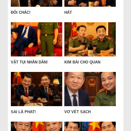
ĐỔI CHÁC!
HÁT
VẶT TỤI NHÂN DÂN!
KIM BÀI CHO QUAN
SAI LÀ PHAT!
VƠ VÉT SẠCH