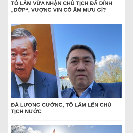
TÔ LÂM VỪA NHẬN CHỦ TỊCH ĐÃ DÍNH
„DỚP“, VƯỢNG VIN CÓ ÂM MƯU GÌ?
ĐÁ LƯƠNG CƯỜNG, TÔ LÂM LÊN CHỦ
TỊCH NƯỚC