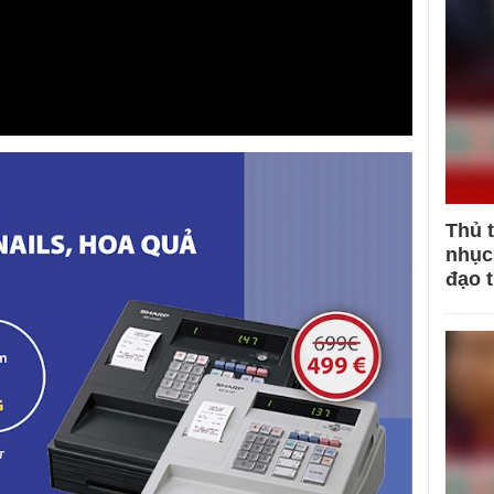
Thủ 
nhục 
đạo 