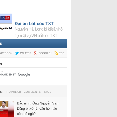
Đại án bắt cóc TXT
Nguyễn Hải Long bị kết án hỗ
trợ mật vụ VN bắt cóc TXT
E
ACEBOOK
TWITTER
GOOGLE+
RSS
H
EST
POPULAR
COMMENTS
TAGS
Bắc ninh: Ông Nguyễn Văn
Dũng bị xử lý, câu hỏi nào
còn bỏ ngỏ?