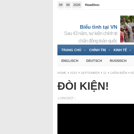
09
08
2026
Headline:
Tin bà Nguyễn Thị Thanh Nhàn đang ẩn náu tại Đức
Biểu tình tại VN
Sau 43 năm, sự kiện chính trị
chấn động toàn quốc
TRANG CHỦ
CHÍNH TRỊ
KINH TẾ
ENGLISCH
DEUTSCH
RUSSISCH
HOME
2025
SEPTEMBER
11
CHÂM BIẾM
ĐÒ
ĐÒI KIỆN!
11/09/2025
|