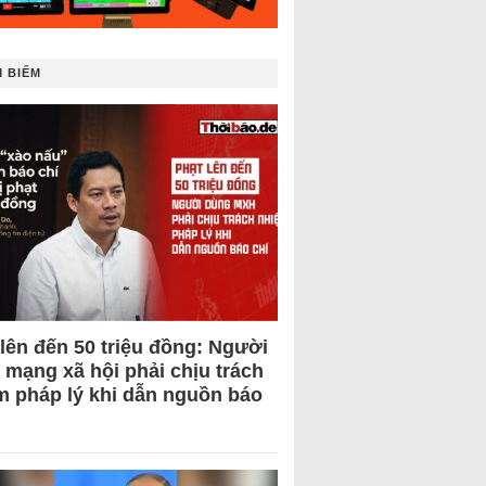
 BIẾM
 lên đến 50 triệu đồng: Người
 mạng xã hội phải chịu trách
m pháp lý khi dẫn nguồn báo