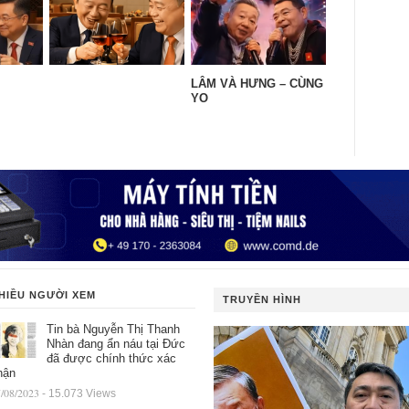
LÂM VÀ HƯNG – CÙNG
YO
HIỀU NGƯỜI XEM
TRUYỀN HÌNH
Tin bà Nguyễn Thị Thanh
Nhàn đang ẩn náu tại Đức
đã được chính thức xác
hận
/08/2023
- 15.073 Views