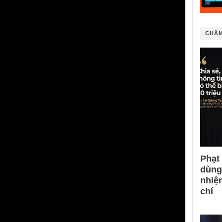
CHÂM
Phạt
dùng
nhiệ
chí