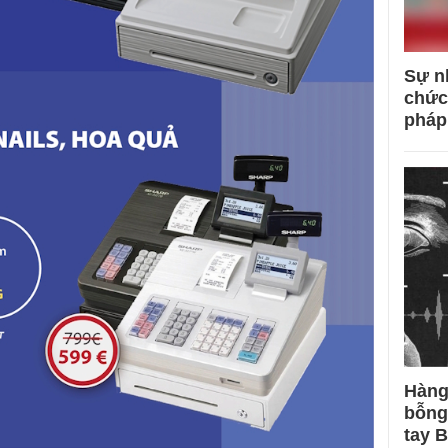
Sự n
chức
pháp
Hàng
bỗng
tay 