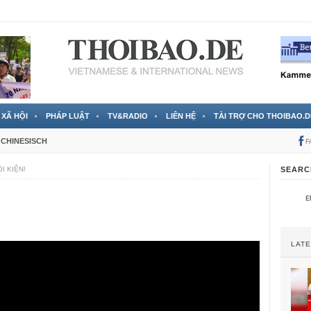
 đã được chính thức xác nhận
3 Jahren ago
XÃ HỘI
PHÁP LUẬT
TV&RADIO
LIÊN HỆ
TÀI TRỢ CHO THOIBAO.D
CHINESISCH
F
I KIỆN!
SEARC
LAT