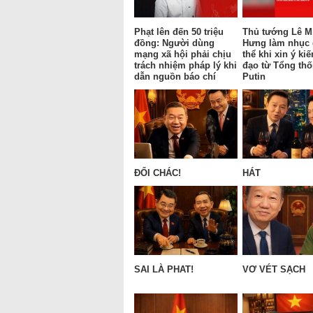
Phạt lên đến 50 triệu
Thủ tướng Lê M
đồng: Người dùng
Hưng làm nhục
mạng xã hội phải chịu
thể khi xin ý kiế
trách nhiệm pháp lý khi
đạo từ Tổng th
dẫn nguồn báo chí
Putin
ĐỔI CHÁC!
HÁT
SAI LÀ PHAT!
VƠ VÉT SẠCH