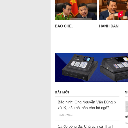
BAO CHE.
HÀNH DÂN!
BÀI MỚI
N
Bắc ninh: Ông Nguyễn Văn Dũng bị
xử lý, câu hỏi nào còn bỏ ngỏ?
08/08/2026
n
07
Cá độ bóng đá: Chủ tịch xã Thanh