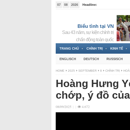
07
08
2026
Headline:
Tin bà Nguyễn Thị Thanh Nhàn đang ẩn náu tại Đức
Biểu tình tại VN
Sau 43 năm, sự kiện chính trị
chấn động toàn quốc
TRANG CHỦ
CHÍNH TRỊ
KINH TẾ
ENGLISCH
DEUTSCH
RUSSISCH
HOME
2025
SEPTEMBER
8
CHÍNH TRỊ
HOÀ
Hoàng Hưng Yê
chớp, ý đồ của
08/09/2025
|
|
4.672