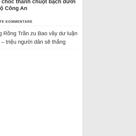
 chốc thành chuột bạch dưới
Bộ Công An
TE KOMMENTARE
g Rồng Trần
zu
Bao vây dư luận
 – triệu người dân sẽ thắng