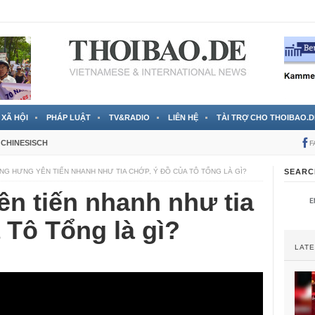
 đã được chính thức xác nhận
3 Jahren ago
XÃ HỘI
PHÁP LUẬT
TV&RADIO
LIÊN HỆ
TÀI TRỢ CHO THOIBAO.D
CHINESISCH
F
NG HƯNG YÊN TIẾN NHANH NHƯ TIA CHỚP, Ý ĐỒ CỦA TÔ TỔNG LÀ GÌ?
SEARC
n tiến nhanh như tia
 Tô Tổng là gì?
LAT