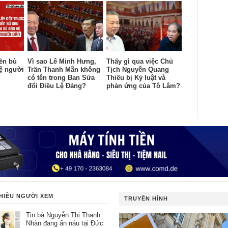
đền bù
Vì sao Lê Minh Hưng,
Thấy gì qua việc Chủ
vệ người
Trần Thanh Mẫn không
Tịch Nguyễn Quang
có tên trong Ban Sửa
Thiều bị Kỷ luật và
đổi Điều Lệ Đảng?
phản ứng của Tô Lâm?
HIỀU NGƯỜI XEM
TRUYỀN HÌNH
Tin bà Nguyễn Thị Thanh
Nhàn đang ẩn náu tại Đức