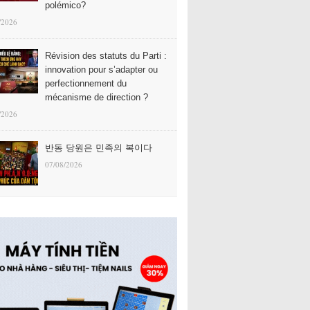
polémico?
/2026
Révision des statuts du Parti :
innovation pour s’adapter ou
perfectionnement du
mécanisme de direction ?
/2026
반동 당원은 민족의 복이다
07/08/2026