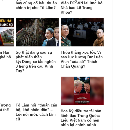
hay củng cố hậu thuẫn
Viên ĐCSVN lại ủng hộ
chính trị cho Tô Lâm?
Nhà báo Lê Trung
Khoa?
n Hải
Sự thật đằng sau sự
Thừa thắng xốc tới: Vì
ghế bộ
phát triển thần
sao lực lượng Dư Luận
kỳ: Dòng xe tắc nghẽn
Viên “xóa sổ” Thích
3 tiếng trên cầu Vĩnh
Chân Quang?
Tuy?
 Tương
Tô Lâm nói “thuận cán
t thế
bộ, khổ nhân dân” –
Hoa Kỳ điều tra tài sản
Lời nói mới, cách làm
lãnh đạo Trung Quốc:
cũ
Liệu Việt Nam có nên
nhìn lại chính mình