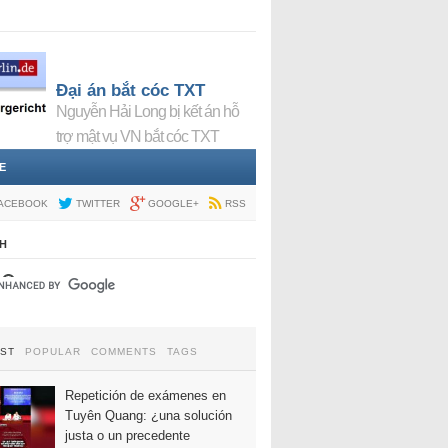
Đại án bắt cóc TXT
Nguyễn Hải Long bị kết án hỗ
trợ mật vụ VN bắt cóc TXT
E
ACEBOOK
TWITTER
GOOGLE+
RSS
H
EST
POPULAR
COMMENTS
TAGS
Repetición de exámenes en
Tuyên Quang: ¿una solución
justa o un precedente