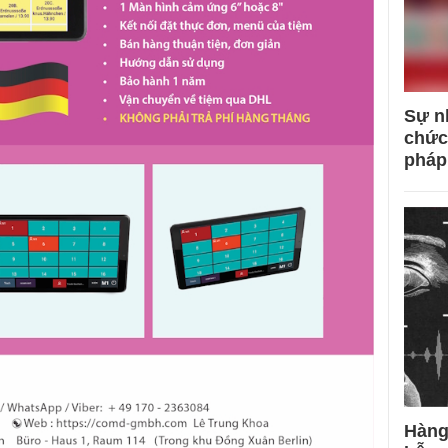
Sự n
chức
pháp
Hàng