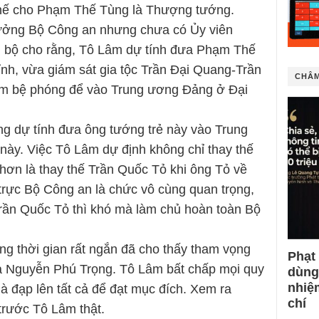
thế cho Phạm Thế Tùng là Thượng tướng.
ưởng Bộ Công an nhưng chưa có Ủy viên
i bộ cho rằng, Tô Lâm dự tính đưa Phạm Thế
ỉnh, vừa giám sát gia tộc Trần Đại Quang-Trần
CHÂM
àm bệ phóng để vào Trung ương Đảng ở Đại
g dự tính đưa ông tướng trẻ này vào Trung
ày. Việc Tô Lâm dự định không chỉ thay thế
ơn là thay thế Trần Quốc Tỏ khi ông Tỏ về
rực Bộ Công an là chức vô cùng quan trọng,
Trần Quốc Tỏ thì khó mà làm chủ hoàn toàn Bộ
ng thời gian rất ngắn đã cho thấy tham vọng
Phạt
cả Nguyễn Phú Trọng. Tô Lâm bất chấp mọi quy
dùng
nhiệ
à đạp lên tất cả để đạt mục đích. Xem ra
chí
trước Tô Lâm thật.