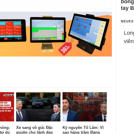
bỗng
tay 
NEUES
Lon
viên
hóng:
Xe sang vô giá: Đặc
Kỷ nguyên Tô Lâm: Vì
tự do
quyền cho lãnh đạo
sao hàng trăm Đảng