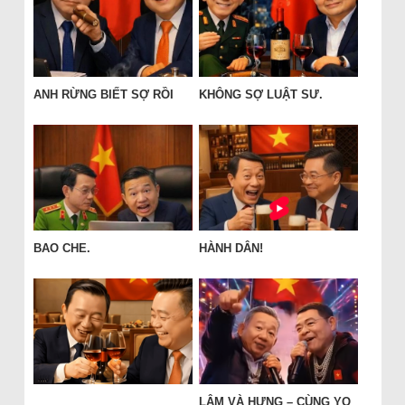
ANH RỪNG BIẾT SỢ RỒI
KHÔNG SỢ LUẬT SƯ.
BAO CHE.
HÀNH DÂN!
LÂM VÀ HƯNG – CÙNG YO