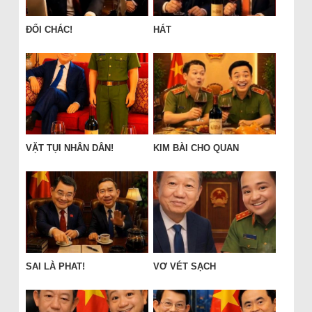
ĐỔI CHÁC!
HÁT
VẶT TỤI NHÂN DÂN!
KIM BÀI CHO QUAN
SAI LÀ PHAT!
VƠ VÉT SẠCH