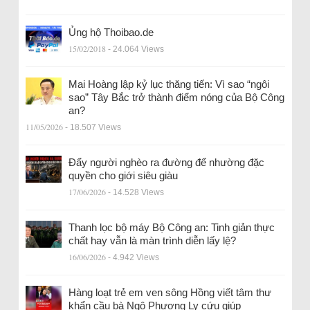
Ủng hộ Thoibao.de
15/02/2018
- 24.064 Views
Mai Hoàng lập kỷ lục thăng tiến: Vì sao “ngôi
sao” Tây Bắc trở thành điểm nóng của Bộ Công
an?
11/05/2026
- 18.507 Views
Đẩy người nghèo ra đường để nhường đặc
quyền cho giới siêu giàu
17/06/2026
- 14.528 Views
Thanh lọc bộ máy Bộ Công an: Tinh giản thực
chất hay vẫn là màn trình diễn lấy lệ?
16/06/2026
- 4.942 Views
Hàng loạt trẻ em ven sông Hồng viết tâm thư
khẩn cầu bà Ngô Phương Ly cứu giúp