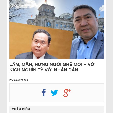
LÂM, MẪN, HƯNG NGỒI GHẾ MỚI – VỞ
KỊCH NGHÌN TỶ VỚI NHÂN DÂN
FOLLOW US
CHÂM BIẾM