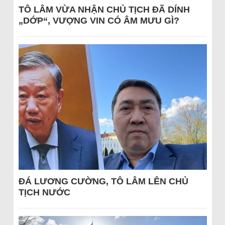
TÔ LÂM VỪA NHẬN CHỦ TỊCH ĐÃ DÍNH
„DỚP“, VƯỢNG VIN CÓ ÂM MƯU GÌ?
ĐÁ LƯƠNG CƯỜNG, TÔ LÂM LÊN CHỦ
TỊCH NƯỚC