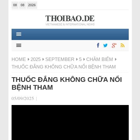
08
08
2026
HOME
2025
SEPTEMBER
5
CHÂM BIẾM
THUỐC ĐẮNG KHÔNG CHỮA NỔI BỆNH THAM
THUỐC ĐẮNG KHÔNG CHỮA NỔI
BỆNH THAM
05/09/2025
|