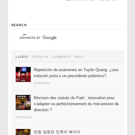
SEARCH
LATEST
POPULAR
COMMENTS
TAGS
Repetición de exámenes en Tuyên Quang: ¿una
solución justa o un precedente polémico?
07/08/2026
Révision des statuts du Parti : innovation pour
s’adapter ou perfectionnement du mécanisme de
direction ?
07/08/2026
반동 당원은 민족의 복이다