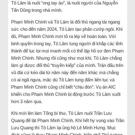
Tô Lâm là nuôi “ong tay áo”, là nuôi người của Nguyễn
Tấn Dũng trong nhà mình.
Phạm Minh Chính và Tô Lâm là đối thủ ngang tài ngang
sức cho đến năm 2024, Tô Lâm tạo phản cướp ngôi. Khi
đó, Phạm Minh Chính mới tỏ ra lép vế hoàn toàn. Với
binh quyền trong tay, Tô Lâm tung người đi khắp các tỉnh
thành để lục lọi mọi manh mối có thể lập hồ sơ đen Phạm
Minh Chính. Nhưng rồi cũng như mọi khi, Tô Lâm chẳng
làm gì được đối thủ “truyền kiếp” của mình. Trận đấu trên
vũ đài cứ kéo dài từ năm này đến năm khác mà chẳng
có ai ngã ngựa, mặc dù Tô Lâm tung đấm liên tục và
Phạm Minh Chính cũng chỉ biết “chịu đòn”. Vụ án AIC
khiến cho Phạm Minh Chính bị động trước Tô Lâm suốt
hơn 3 năm qua.
Khi mới lên làm Tổng bí thư, Tô Lâm nuôi Trần Lưu
Quang để lật Phạm Minh Chính. Khi hết hy vọng vào Trần
Lưu Quang thì Tô Lâm lại ủng hộ Lê Minh Hưng. Mục
đích cũng là thay Phạm Minh Chính, biến ghế Thủ tướng