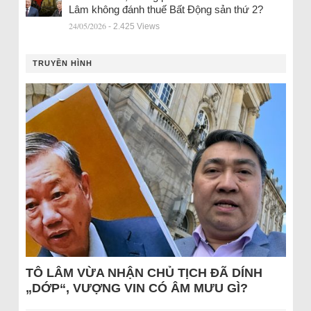
Lâm không đánh thuế Bất Động sản thứ 2?
24/05/2026
- 2.425 Views
TRUYỀN HÌNH
TÔ LÂM VỪA NHẬN CHỦ TỊCH ĐÃ DÍNH
„DỚP“, VƯỢNG VIN CÓ ÂM MƯU GÌ?