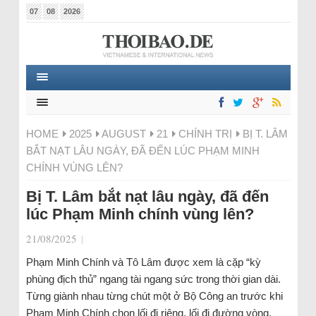
07
08
2026
HOME
2025
AUGUST
21
CHÍNH TRỊ
BỊ T. LÂM
BẮT NẠT LÂU NGÀY, ĐÃ ĐẾN LÚC PHẠM MINH
CHÍNH VÙNG LÊN?
Bị T. Lâm bắt nạt lâu ngày, đã đến
lúc Phạm Minh chính vùng lên?
21/08/2025
|
Phạm Minh Chính và Tô Lâm được xem là cặp “kỳ
phùng địch thủ” ngang tài ngang sức trong thời gian dài.
Từng giành nhau từng chút một ở Bộ Công an trước khi
Phạm Minh Chính chọn lối đi riêng, lối đi đường vòng,