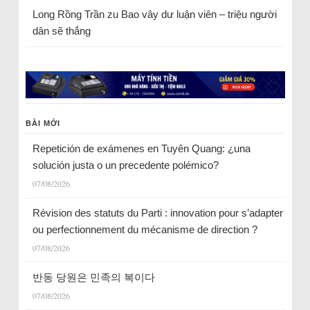
Long Rồng Trần
zu
Bao vây dư luận viên – triệu người
dân sẽ thắng
BÀI MỚI
Repetición de exámenes en Tuyên Quang: ¿una
solución justa o un precedente polémico?
07/08/2026
Révision des statuts du Parti : innovation pour s’adapter
ou perfectionnement du mécanisme de direction ?
07/08/2026
반동 당원은 민족의 복이다
07/08/2026