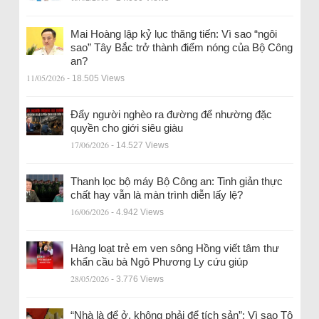
Mai Hoàng lập kỷ lục thăng tiến: Vì sao “ngôi
sao” Tây Bắc trở thành điểm nóng của Bộ Công
an?
11/05/2026
- 18.505 Views
Đẩy người nghèo ra đường để nhường đặc
quyền cho giới siêu giàu
17/06/2026
- 14.527 Views
Thanh lọc bộ máy Bộ Công an: Tinh giản thực
chất hay vẫn là màn trình diễn lấy lệ?
16/06/2026
- 4.942 Views
Hàng loạt trẻ em ven sông Hồng viết tâm thư
khẩn cầu bà Ngô Phương Ly cứu giúp
28/05/2026
- 3.776 Views
“Nhà là để ở, không phải để tích sản”: Vì sao Tô