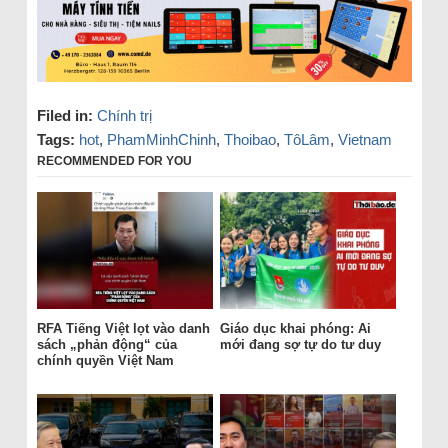
Filed in:
Chính trị
Tags:
hot
,
PhamMinhChinh
,
Thoibao
,
TôLâm
,
Vietnam
RECOMMENDED FOR YOU
RFA Tiếng Việt lọt vào danh
Giáo dục khai phóng: Ai
sách „phản động“ của
mới đang sợ tự do tư duy
chính quyền Việt Nam