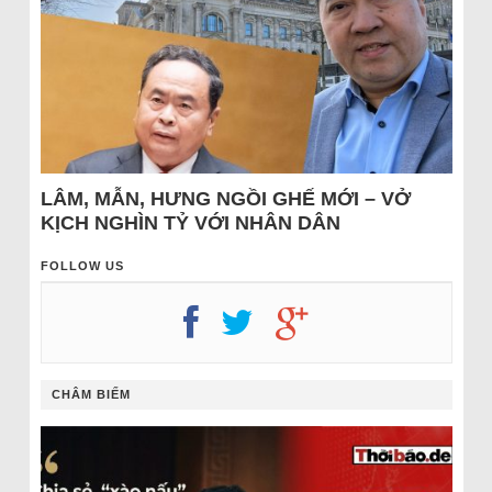
LÂM, MẪN, HƯNG NGỒI GHẾ MỚI – VỞ
KỊCH NGHÌN TỶ VỚI NHÂN DÂN
FOLLOW US
CHÂM BIẾM