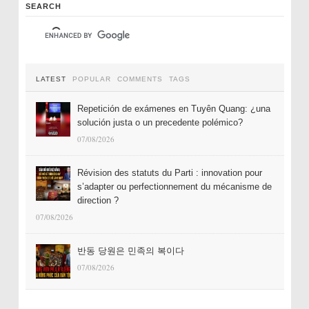
SEARCH
LATEST
POPULAR
COMMENTS
TAGS
Repetición de exámenes en Tuyên Quang: ¿una
solución justa o un precedente polémico?
07/08/2026
Révision des statuts du Parti : innovation pour
s’adapter ou perfectionnement du mécanisme de
direction ?
07/08/2026
반동 당원은 민족의 복이다
07/08/2026