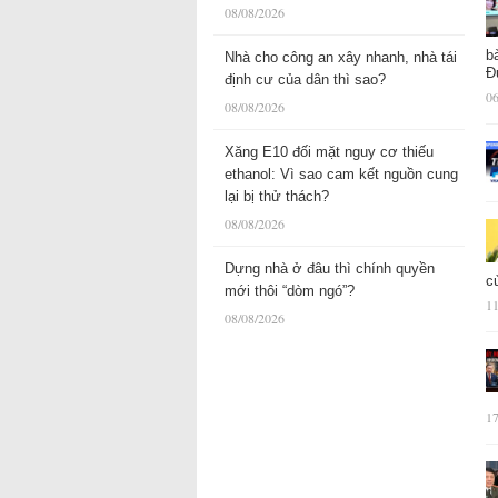
08/08/2026
b
Nhà cho công an xây nhanh, nhà tái
Đ
định cư của dân thì sao?
06
08/08/2026
Xăng E10 đối mặt nguy cơ thiếu
ethanol: Vì sao cam kết nguồn cung
lại bị thử thách?
08/08/2026
Dựng nhà ở đâu thì chính quyền
c
mới thôi “dòm ngó”?
11
08/08/2026
17