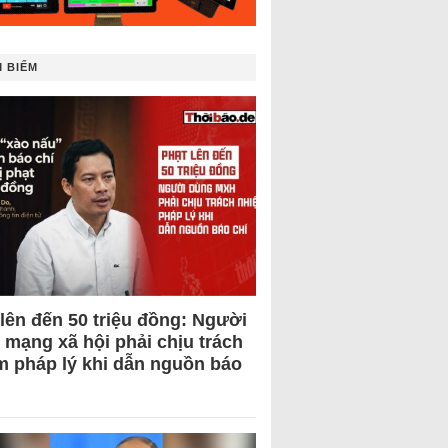
 BIẾM
 lên đến 50 triệu đồng: Người
 mạng xã hội phải chịu trách
m pháp lý khi dẫn nguồn báo