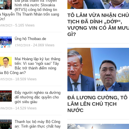
Đài phát thanh và Truyền
hình nhà nước Slovakia
(RTVS) công bố thông tin
à Nguyễn Thị Thanh Nhàn trốn sang
TÔ LÂM VỪA NHẬN CHỦ
ức!
TỊCH ĐÃ DÍNH „DỚP“,
/08/2023
- 5.165 Views
VƯỢNG VIN CÓ ÂM MƯ
GÌ?
Ủng hộ Thoibao.de
15/02/2018
- 24.069 Views
Mai Hoàng lập kỷ lục thăng
tiến: Vì sao “ngôi sao” Tây
Bắc trở thành điểm nóng
ủa Bộ Công an?
/05/2026
- 18.509 Views
Đẩy người nghèo ra đường
ĐÁ LƯƠNG CƯỜNG, TÔ
để nhường đặc quyền cho
giới siêu giàu
LÂM LÊN CHỦ TỊCH
/06/2026
- 14.529 Views
NƯỚC
Thanh lọc bộ máy Bộ Công
an: Tinh giản thực chất hay