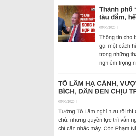
Thành phố 
tàu đắm, hế
08/06/2025
|
Thông tin cho 
gọi một cách 
trong những th
nghiêm trọng 
TÔ LÂM HẠ CÁNH, VƯ
BÍCH, DÂN ĐEN CHỊU T
08/06/2025
|
Tưởng Tô Lâm nghỉ hưu rồi thì 
chủ, nhưng quyền lực thì vẫn n
chỉ cần nhấc máy. Còn Phạm 