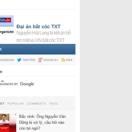
Đại án bắt cóc TXT
Nguyễn Hải Long bị kết án hỗ
trợ mật vụ VN bắt cóc TXT
E
ACEBOOK
TWITTER
GOOGLE+
RSS
H
EST
POPULAR
COMMENTS
TAGS
Bắc ninh: Ông Nguyễn Văn
Dũng bị xử lý, câu hỏi nào
còn bỏ ngỏ?