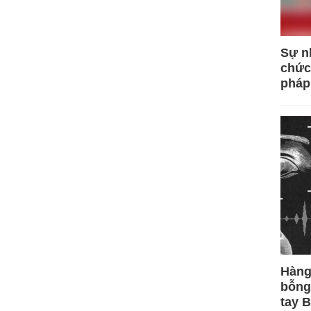
Sự n
chức
pháp
Hàng
bỗng
tay 