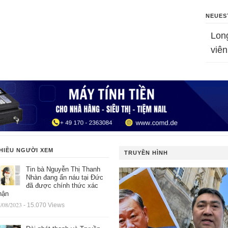
NEUES
Lon
viên
HIỀU NGƯỜI XEM
TRUYỀN HÌNH
Tin bà Nguyễn Thị Thanh
Nhàn đang ẩn náu tại Đức
đã được chính thức xác
hận
/08/2023
- 15.070 Views