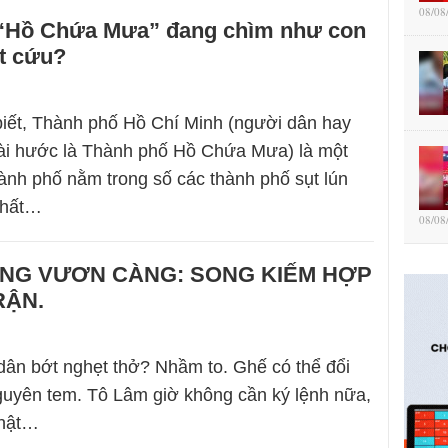
08/08
“Hồ Chứa Mưa” đang chìm như con
t cứu?
biết, Thành phố Hồ Chí Minh (người dân hay
hài hước là Thành phố Hồ Chứa Mưa) là một
ành phố nằm trong số các thành phố sụt lún
nhất…
08/08
ỢNG VƯƠN CÀNG: SONG KIẾM HỢP
RẬN.
dân bớt nghẹt thở? Nhầm to. Ghế có thể đổi
guyên tem. Tô Lâm giờ không cần ký lệnh nữa,
Nhật…