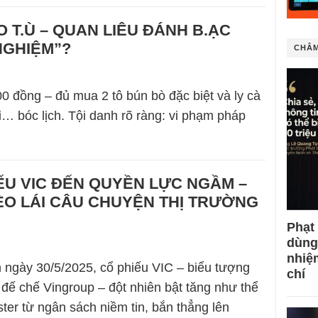
 T.Ù – QUAN LIÊU ĐÁNH B.ẠC
NGHIỆM”?
CHÂM
 đồng – đủ mua 2 tô bún bò đặc biệt và ly cà
… bóc lịch. Tội danh rõ ràng: vi phạm pháp
ẾU VIC ĐẾN QUYỀN LỰC NGẦM –
ÈO LÁI CÂU CHUYỆN THỊ TRƯỜNG
Phạt
dùng
nhiệ
h ngày 30/5/2025, cổ phiếu VIC – biểu tượng
chí
đế chế Vingroup – đột nhiên bật tăng như thể
ter từ ngân sách niềm tin, bắn thẳng lên