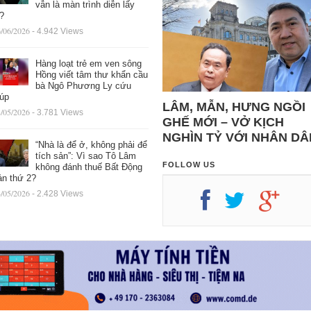
vẫn là màn trình diễn lấy
ệ?
/06/2026
- 4.942 Views
Hàng loạt trẻ em ven sông
Hồng viết tâm thư khẩn cầu
bà Ngô Phương Ly cứu
iúp
LÂM, MẪN, HƯNG NGỒI
/05/2026
- 3.781 Views
GHẾ MỚI – VỞ KỊCH
NGHÌN TỶ VỚI NHÂN DÂ
“Nhà là để ở, không phải để
tích sản”: Vì sao Tô Lâm
FOLLOW US
không đánh thuế Bất Động
ản thứ 2?
/05/2026
- 2.428 Views