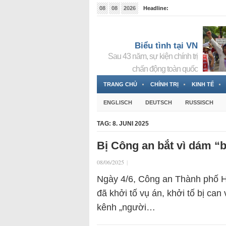
08
08
2026
Headline:
Tin bà Nguyễn Thị Thanh Nhàn đang ẩn náu tại Đức
Biểu tình tại VN
Sau 43 năm, sự kiện chính trị
chấn động toàn quốc
TRANG CHỦ
CHÍNH TRỊ
KINH TẾ
ENGLISCH
DEUTSCH
RUSSISCH
TAG:
8. JUNI 2025
Bị Công an bắt vì dám “b
08/06/2025
|
Ngày 4/6, Công an Thành phố Hồ
đã khởi tố vụ án, khởi tố bị can
kênh „người…