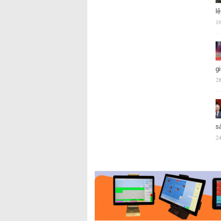
l
16
g
28
s
24