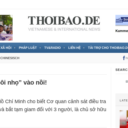
 đã được chính thức xác nhận
3 Jahren ago
XÃ HỘI
PHÁP LUẬT
TV&RADIO
LIÊN HỆ
TÀI TRỢ CHO THOIBAO.D
CHINESISCH
F
SEARC
ôi nhọ” vào nồi!
 Chí Minh cho biết Cơ quan cảnh sát điều tra
LAT
 và bắt tạm giam đối với 3 người, là chủ sở hữu