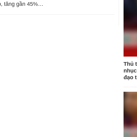
p, tăng gần 45%…
Thủ 
nhục 
đạo 