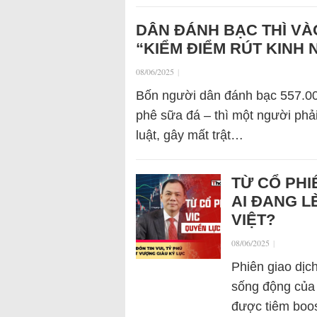
DÂN ĐÁNH BẠC THÌ VÀO
“KIỂM ĐIỂM RÚT KINH 
08/06/2025
|
Bốn người dân đánh bạc 557.000
phê sữa đá – thì một người phải
luật, gây mất trật…
TỪ CỔ PHI
AI ĐANG L
VIỆT?
08/06/2025
|
Phiên giao dịc
sống động của 
được tiêm boos