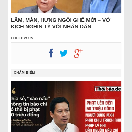
LÂM, MẪN, HƯNG NGỒI GHẾ MỚI – VỞ
KỊCH NGHÌN TỶ VỚI NHÂN DÂN
FOLLOW US
CHÂM BIẾM