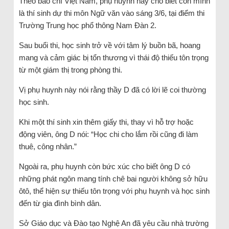
Theo báo chí Việt Nam, phụ huynh này cho biết con mình
là thí sinh dự thi môn Ngữ văn vào sáng 3/6, tại điểm thi
Trường Trung học phổ thông Nam Đàn 2.
Sau buổi thi, học sinh trở về với tâm lý buồn bã, hoang
mang và cảm giác bị tổn thương vì thái độ thiếu tôn trọng
từ một giám thị trong phòng thi.
Vị phụ huynh này nói rằng thầy D đã có lời lẽ coi thường
học sinh.
Khi một thí sinh xin thêm giấy thi, thay vì hỗ trợ hoặc
động viên, ông D nói: “Học chi cho lắm rồi cũng đi làm
thuê, công nhân.”
Ngoài ra, phụ huynh còn bức xúc cho biết ông D có
những phát ngôn mang tính chê bai người không sở hữu
ôtô, thể hiện sự thiếu tôn trọng với phụ huynh và học sinh
đến từ gia đình bình dân.
Sở Giáo dục và Đào tạo Nghệ An đã yêu cầu nhà trường