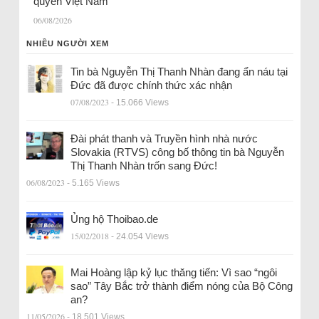
quyền Việt Nam
06/08/2026
NHIỀU NGƯỜI XEM
Tin bà Nguyễn Thị Thanh Nhàn đang ẩn náu tại
Đức đã được chính thức xác nhận
07/08/2023
- 15.066 Views
Đài phát thanh và Truyền hình nhà nước
Slovakia (RTVS) công bố thông tin bà Nguyễn
Thị Thanh Nhàn trốn sang Đức!
06/08/2023
- 5.165 Views
Ủng hộ Thoibao.de
15/02/2018
- 24.054 Views
Mai Hoàng lập kỷ lục thăng tiến: Vì sao “ngôi
sao” Tây Bắc trở thành điểm nóng của Bộ Công
an?
11/05/2026
- 18.501 Views