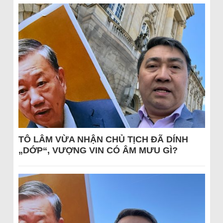
TÔ LÂM VỪA NHẬN CHỦ TỊCH ĐÃ DÍNH
„DỚP“, VƯỢNG VIN CÓ ÂM MƯU GÌ?