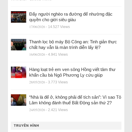
Đẩy người nghèo ra đường để nhường đặc
quyền cho giới siêu giàu
17/06/2026
- 14.527 Views
Thanh lọc bộ máy Bộ Công an: Tinh giản thực
chất hay vẫn là màn trình diễn lấy lệ?
16/06/2026
- 4.941 Views
Hàng loạt trẻ em ven sông Hồng viết tâm thư
khẩn cầu bà Ngô Phương Ly cứu giúp
28/05/2026
- 3.773 Views
“Nhà là để ở, không phải để tích sản”: Vì sao Tô
Lâm không đánh thuế Bất Động sản thứ 2?
24/05/2026
- 2.421 Views
TRUYỀN HÌNH