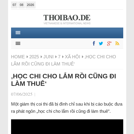
07
08
2026
HOME
2025
JUNI
7
XÃ HỘI
‚HỌC CHI CHO
LẮM RỒI CŨNG ĐI LÀM THUÊ‘
‚HỌC CHI CHO LẮM RỒI CŨNG ĐI
LÀM THUÊ‘
07/06/2025
|
Một giám thị coi thi đã bị đình chỉ sau khi bị cáo buộc đưa
ra phát ngôn „học chi cho lắm rồi cũng đi làm thuê“.