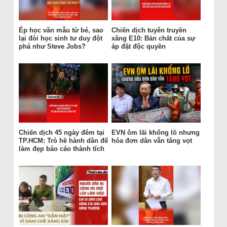
Ép học văn mẫu từ bé, sao
Chiến dịch tuyên truyền
lại đòi học sinh tư duy đột
xăng E10: Bản chất của sự
phá như Steve Jobs?
áp đặt độc quyền
Chiến dịch 45 ngày đêm tại
EVN ôm lãi khổng lồ nhưng
TP.HCM: Trò hề hành dân để
hóa đơn dân vẫn tăng vọt
làm đẹp báo cáo thành tích