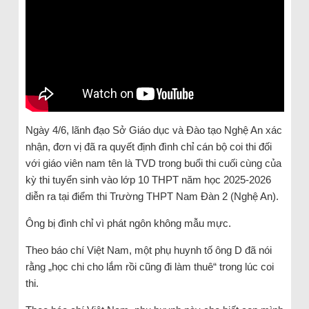
Ngày 4/6, lãnh đạo Sở Giáo dục và Đào tạo Nghệ An xác
nhận, đơn vị đã ra quyết định đình chỉ cán bộ coi thi đối
với giáo viên nam tên là TVD trong buổi thi cuối cùng của
kỳ thi tuyển sinh vào lớp 10 THPT năm học 2025-2026
diễn ra tại điểm thi Trường THPT Nam Đàn 2 (Nghệ An).
Ông bị đình chỉ vì phát ngôn không mẫu mực.
Theo báo chí Việt Nam, một phụ huynh tố ông D đã nói
rằng „học chi cho lắm rồi cũng đi làm thuê“ trong lúc coi
thi.