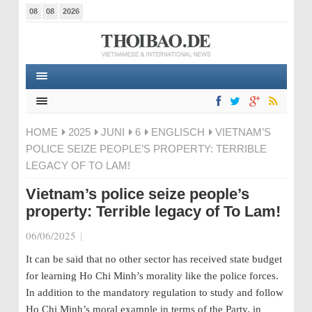
08
08
2026
HOME
2025
JUNI
6
ENGLISCH
VIETNAM’S
POLICE SEIZE PEOPLE’S PROPERTY: TERRIBLE
LEGACY OF TO LAM!
Vietnam’s police seize people’s
property: Terrible legacy of To Lam!
06/06/2025
|
It can be said that no other sector ha
s received state budget
for
learning Ho Chi Minh’s morality like the police forces.
In addition to the mandatory regulation to study and follow
Ho Chi Minh’s moral example in terms of the Party, in