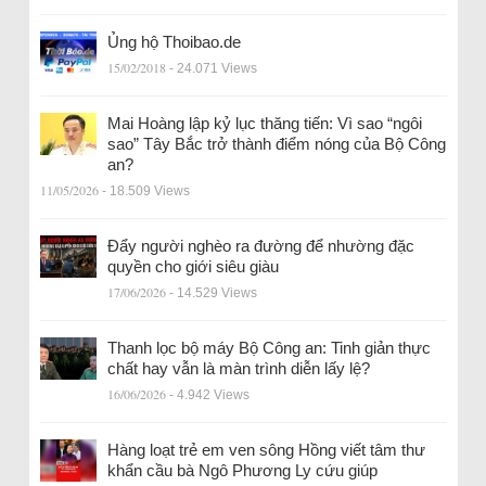
Ủng hộ Thoibao.de
15/02/2018
- 24.071 Views
Mai Hoàng lập kỷ lục thăng tiến: Vì sao “ngôi
sao” Tây Bắc trở thành điểm nóng của Bộ Công
an?
11/05/2026
- 18.509 Views
Đẩy người nghèo ra đường để nhường đặc
quyền cho giới siêu giàu
17/06/2026
- 14.529 Views
Thanh lọc bộ máy Bộ Công an: Tinh giản thực
chất hay vẫn là màn trình diễn lấy lệ?
16/06/2026
- 4.942 Views
Hàng loạt trẻ em ven sông Hồng viết tâm thư
khẩn cầu bà Ngô Phương Ly cứu giúp