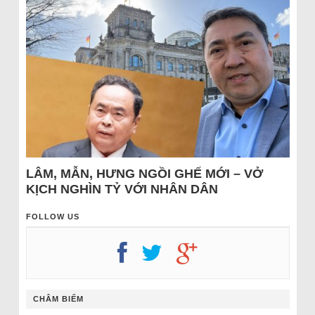
LÂM, MẪN, HƯNG NGỒI GHẾ MỚI – VỞ
KỊCH NGHÌN TỶ VỚI NHÂN DÂN
FOLLOW US
CHÂM BIẾM