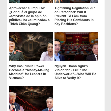
Aprovechar el impulso:
Tightening Regulation 207
¿Por qué el grupo de
on Personnel: Will It
«activistas de la opinión
Prevent Tô Lâm from
pública» ha «eliminado» a
Placing His Confidants in
Thích Chân Quang?
Key Positions?
Why Has Public Power
Nguyen Thanh Nghi’s
Become a “Money-Making
Vision for 2130: “The
Machine” for Leaders in
Underworld”—Who Will Be
Vietnam?
Alive to Verify It?