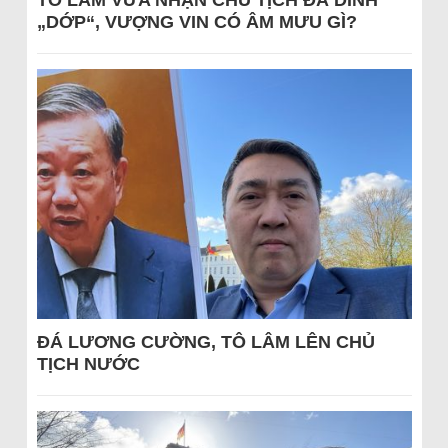
TÔ LÂM VỪA NHẬN CHỦ TỊCH ĐÃ DÍNH
„DỚP“, VƯỢNG VIN CÓ ÂM MƯU GÌ?
ĐÁ LƯƠNG CƯỜNG, TÔ LÂM LÊN CHỦ
TỊCH NƯỚC