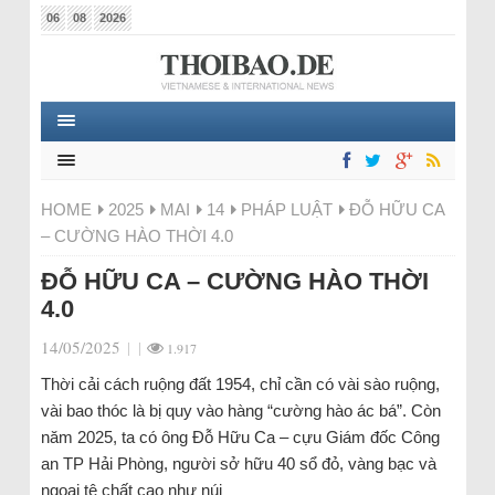
06
08
2026
HOME
2025
MAI
14
PHÁP LUẬT
ĐỖ HỮU CA
– CƯỜNG HÀO THỜI 4.0
ĐỖ HỮU CA – CƯỜNG HÀO THỜI
4.0
14/05/2025
|
|
1.917
Thời cải cách ruộng đất 1954, chỉ cần có vài sào ruộng,
vài bao thóc là bị quy vào hàng “cường hào ác bá”. Còn
năm 2025, ta có ông Đỗ Hữu Ca – cựu Giám đốc Công
an TP Hải Phòng, người sở hữu 40 sổ đỏ, vàng bạc và
ngoại tệ chất cao như núi