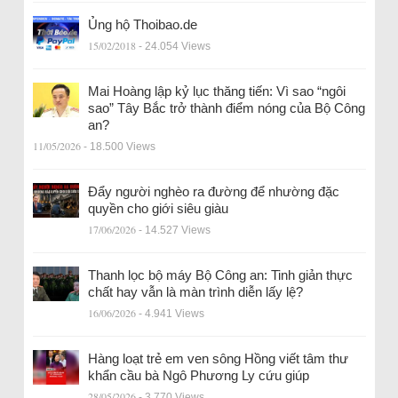
Ủng hộ Thoibao.de
15/02/2018
- 24.054 Views
Mai Hoàng lập kỷ lục thăng tiến: Vì sao “ngôi
sao” Tây Bắc trở thành điểm nóng của Bộ Công
an?
11/05/2026
- 18.500 Views
Đẩy người nghèo ra đường để nhường đặc
quyền cho giới siêu giàu
17/06/2026
- 14.527 Views
Thanh lọc bộ máy Bộ Công an: Tinh giản thực
chất hay vẫn là màn trình diễn lấy lệ?
16/06/2026
- 4.941 Views
Hàng loạt trẻ em ven sông Hồng viết tâm thư
khẩn cầu bà Ngô Phương Ly cứu giúp
28/05/2026
- 3.770 Views