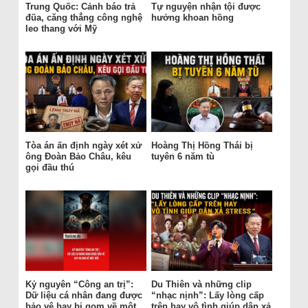
Trung Quốc: Cảnh báo trả
Tự nguyện nhận tội được
đũa, căng thẳng công nghệ
hưởng khoan hồng
leo thang với Mỹ
Tòa án ấn định ngày xét xử
Hoàng Thị Hồng Thái bị
ông Đoàn Bảo Châu, kêu
tuyên 6 năm tù
gọi đầu thú
Kỷ nguyên “Công an trị”:
Du Thiên và những clip
Dữ liệu cá nhân đang được
“nhạc nịnh”: Lấy lòng cấp
bảo vệ hay bị gom về một
trên hay vô tình giúp dân xả