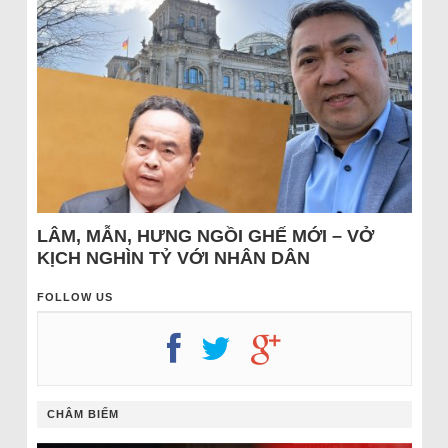
LÂM, MẪN, HƯNG NGỒI GHẾ MỚI – VỞ
KỊCH NGHÌN TỶ VỚI NHÂN DÂN
FOLLOW US
CHÂM BIẾM