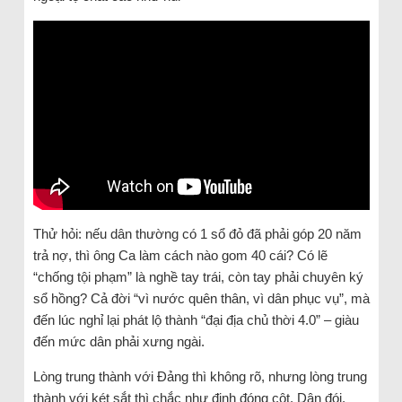
Thử hỏi: nếu dân thường có 1 sổ đỏ đã phải góp 20 năm
trả nợ, thì ông Ca làm cách nào gom 40 cái? Có lẽ
“chống tội phạm” là nghề tay trái, còn tay phải chuyên ký
sổ hồng? Cả đời “vì nước quên thân, vì dân phục vụ”, mà
đến lúc nghỉ lại phát lộ thành “đại địa chủ thời 4.0” – giàu
đến mức dân phải xưng ngài.
Lòng trung thành với Đảng thì không rõ, nhưng lòng trung
thành với két sắt thì chắc như đinh đóng cột. Dân đói,