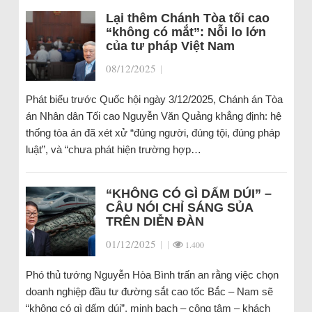
Lại thêm Chánh Tòa tối cao
“không có mắt”: Nỗi lo lớn
của tư pháp Việt Nam
08/12/2025
|
Phát biểu trước Quốc hội ngày 3/12/2025, Chánh án Tòa
án Nhân dân Tối cao Nguyễn Văn Quảng khẳng định: hệ
thống tòa án đã xét xử “đúng người, đúng tội, đúng pháp
luật”, và “chưa phát hiện trường hợp…
“KHÔNG CÓ GÌ DẤM DÚI” –
CÂU NÓI CHỈ SÁNG SỦA
TRÊN DIỄN ĐÀN
01/12/2025
|
|
1.400
Phó thủ tướng Nguyễn Hòa Bình trấn an rằng việc chọn
doanh nghiệp đầu tư đường sắt cao tốc Bắc – Nam sẽ
“không có gì dấm dúi”, minh bạch – công tâm – khách