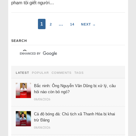
phạm tội giết người…
1
…
2
14
NEXT →
SEARCH
LATEST
POPULAR
COMMENTS
TAGS
Bắc ninh: Ông Nguyễn Văn Dũng bị xử lý, câu
hỏi nào còn bỏ ngỏ?
08/08/2026
Cá độ bóng đá: Chủ tịch xã Thanh Hóa bị khai
trừ Đảng
08/08/2026