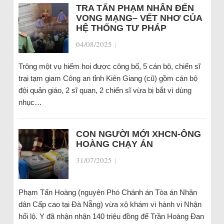
TRA TẤN PHẠM NHÂN ĐẾN
VONG MẠNG– VẾT NHƠ CỦA
HỆ THỐNG TƯ PHÁP
04/08/2025
|
Trông một vụ hiếm hoi được công bố, 5 cán bộ, chiến sĩ
trại tạm giam Công an tỉnh Kiên Giang (cũ) gồm cán bộ
đội quản giáo, 2 sĩ quan, 2 chiến sĩ vừa bị bắt vì dùng
nhục…
CON NGƯỜI MỚI XHCN-ÔNG
HOÀNG CHẠY ÁN
31/07/2025
|
Phạm Tấn Hoàng (nguyên Phó Chánh án Tòa án Nhân
dân Cấp cao tại Đà Nẵng) vừa xộ khám vì hành vi Nhận
hối lộ. Y đã nhận nhận 140 triệu đồng để Trần Hoàng Đan