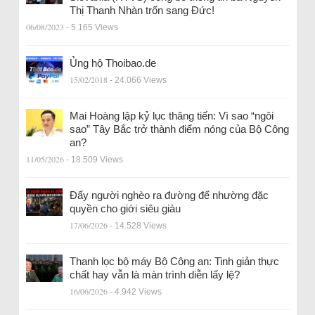
Thị Thanh Nhàn trốn sang Đức!
06/08/2023
- 5.165 Views
Ủng hộ Thoibao.de
15/02/2018
- 24.066 Views
Mai Hoàng lập kỷ lục thăng tiến: Vì sao “ngôi
sao” Tây Bắc trở thành điểm nóng của Bộ Công
an?
11/05/2026
- 18.509 Views
Đẩy người nghèo ra đường để nhường đặc
quyền cho giới siêu giàu
17/06/2026
- 14.528 Views
Thanh lọc bộ máy Bộ Công an: Tinh giản thực
chất hay vẫn là màn trình diễn lấy lệ?
16/06/2026
- 4.942 Views