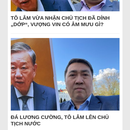
TÔ LÂM VỪA NHẬN CHỦ TỊCH ĐÃ DÍNH
„DỚP“, VƯỢNG VIN CÓ ÂM MƯU GÌ?
ĐÁ LƯƠNG CƯỜNG, TÔ LÂM LÊN CHỦ
TỊCH NƯỚC