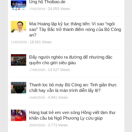
Ủng hộ Thoibao.de
15/02/2018
- 24.055 Views
Mai Hoàng lập kỷ lục thăng tiến: Vì sao “ngôi
sao” Tây Bắc trở thành điểm nóng của Bộ Công
an?
11/05/2026
- 18.501 Views
Đẩy người nghèo ra đường để nhường đặc
quyền cho giới siêu giàu
17/06/2026
- 14.527 Views
Thanh lọc bộ máy Bộ Công an: Tinh giản thực
chất hay vẫn là màn trình diễn lấy lệ?
16/06/2026
- 4.941 Views
Hàng loạt trẻ em ven sông Hồng viết tâm thư
khẩn cầu bà Ngô Phương Ly cứu giúp
28/05/2026
- 3.773 Views