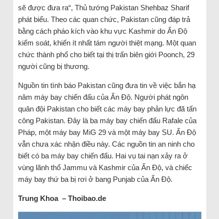
sẽ được đưa ra“, Thủ tướng Pakistan Shehbaz Sharif
phát biểu. Theo các quan chức, Pakistan cũng đáp trả
bằng cách pháo kích vào khu vực Kashmir do Ấn Độ
kiểm soát, khiến ít nhất tám người thiệt mạng. Một quan
chức thành phố cho biết tại thị trấn biên giới Poonch, 29
người cũng bị thương.
Nguồn tin tình báo Pakistan cũng đưa tin về việc bắn hạ
năm máy bay chiến đấu của Ấn Độ. Người phát ngôn
quân đội Pakistan cho biết các máy bay phản lực đã tấn
công Pakistan. Đây là ba máy bay chiến đấu Rafale của
Pháp, một máy bay MiG 29 và một máy bay SU. Ấn Độ
vẫn chưa xác nhận điều này. Các nguồn tin an ninh cho
biết có ba máy bay chiến đấu. Hai vụ tai nạn xảy ra ở
vùng lãnh thổ Jammu và Kashmir của Ấn Độ, và chiếc
máy bay thứ ba bị rơi ở bang Punjab của Ấn Độ.
Trung Khoa – Thoibao.de