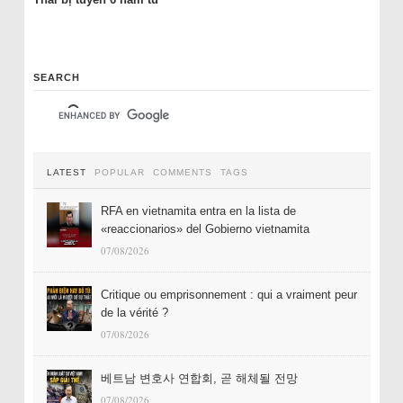
SEARCH
LATEST
POPULAR
COMMENTS
TAGS
RFA en vietnamita entra en la lista de
«reaccionarios» del Gobierno vietnamita
07/08/2026
Critique ou emprisonnement : qui a vraiment peur
de la vérité ?
07/08/2026
베트남 변호사 연합회, 곧 해체될 전망
07/08/2026