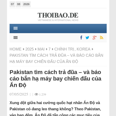
07
08
2026
HOME
2025
MAI
7
CHÍNH TRỊ
,
KOREA
PAKISTAN TÌM CÁCH TRẢ ĐŨA – VÀ BÁO CÁO BẮN
HẠ MÁY BAY CHIẾN ĐẤU CỦA ẤN ĐỘ
Pakistan tìm cách trả đũa – và báo
cáo bắn hạ máy bay chiến đấu của
Ấn Độ
07/05/2025
|
|
1.239
Xung đột giữa hai cường quốc hạt nhân Ấn Độ và
Pakistan có đang leo thang không? Theo Pakistan,
vào ban đêm, Ấn Độ đã tấn công các mục tiêu của