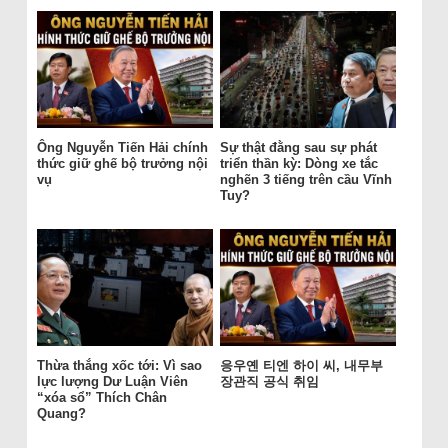
Ông Nguyễn Tiến Hải chính
Sự thật đằng sau sự phát
thức giữ ghế bộ trưởng nội
triển thần kỳ: Dòng xe tắc
vụ
nghẽn 3 tiếng trên cầu Vĩnh
Tuy?
Thừa thắng xốc tới: Vì sao
응우옌 티엔 하이 씨, 내무부
lực lượng Dư Luận Viên
장관직 공식 취임
“xóa sổ” Thích Chân
Quang?