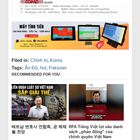
Filed in:
Chính trị
,
Korea
Tags:
Ấn Độ
,
hot
,
Pakistan
RECOMMENDED FOR YOU
베트남 변호사 연합회, 곧 해체
RFA Tiếng Việt lọt vào danh
될 전망
sách „phản động“ của
chính quyền Việt Nam