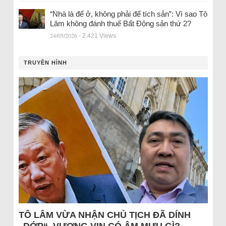
“Nhà là để ở, không phải để tích sản”: Vì sao Tô
Lâm không đánh thuế Bất Động sản thứ 2?
24/05/2026
- 2.421 Views
TRUYỀN HÌNH
TÔ LÂM VỪA NHẬN CHỦ TỊCH ĐÃ DÍNH
„DỚP“, VƯỢNG VIN CÓ ÂM MƯU GÌ?