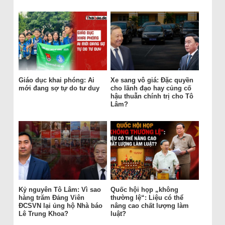
Giáo dục khai phóng: Ai
Xe sang vô giá: Đặc quyền
mới đang sợ tự do tư duy
cho lãnh đạo hay củng cố
hậu thuẫn chính trị cho Tô
Lâm?
Kỷ nguyên Tô Lâm: Vì sao
Quốc hội họp „không
hàng trăm Đảng Viên
thường lệ“: Liệu có thể
ĐCSVN lại ủng hộ Nhà báo
nâng cao chất lượng làm
Lê Trung Khoa?
luật?