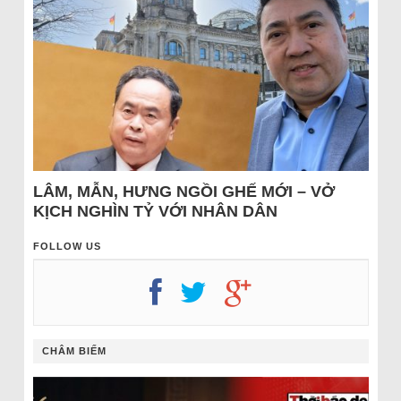
LÂM, MẪN, HƯNG NGỒI GHẾ MỚI – VỞ
KỊCH NGHÌN TỶ VỚI NHÂN DÂN
FOLLOW US
CHÂM BIẾM