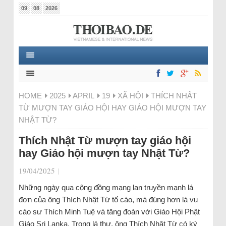
09
08
2026
HOME
2025
APRIL
19
XÃ HỘI
THÍCH NHẬT
TỪ MƯỢN TAY GIÁO HỘI HAY GIÁO HỘI MƯỢN TAY
NHẬT TỪ?
Thích Nhật Từ mượn tay giáo hội
hay Giáo hội mượn tay Nhật Từ?
19/04/2025
|
Những ngày qua cộng đồng mạng lan truyền mạnh lá
đơn của ông Thích Nhật Từ tố cáo, mà đúng hơn là vu
cáo sư Thích Minh Tuệ và tăng đoàn với Giáo Hội Phật
Giáo Sri Lanka. Trong lá thư, ông Thích Nhật Từ có ký