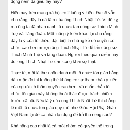
động ném đá giấu tay này?
Hiện nay trên mạng xã hội có 2 luồng ý kiến. Đa số vẫn
cho rằng, đây là dã tâm của ông Thích Nhật Từ. Vì đố kỵ
mà ông ta đã nhân danh tổ chức tấn công sư Thích Minh
Tuệ và Tăng đoàn. Một luồng ý kiến khác lại cho rằng,
đây là ý của tổ chức, đặc biệt là những kẻ có quyền có
chức cao hơn mượn ông Thích Nhật Từ để tấn công sư
Thích Minh Tuệ và tăng đoàn. Người theo quan điểm này
đòi ông Thích Nhật Từ cần công khai sự thật.
Thực tế, một lá thư nhân danh một tổ chức tôn giáo bằng
dấu mộc đỏ thì không thể không có sự tham khảo ý kiến
của người có thẩm quyền cao hơn. Và chắc chắn tổ
chức tôn giáo này không thoái thác được trách nhiệm
trước xã hội. Nếu là ý của ông Thích Nhật Từ thì chẳng
lẽ một tổ chức tôn giáo quy mô như Giáo Hội Phật Giáo
Việt Nam lại để cá nhân lợi dụng để trả thù riêng sao?
Khả năng cao nhất là cả một nhóm có quyền thế trong