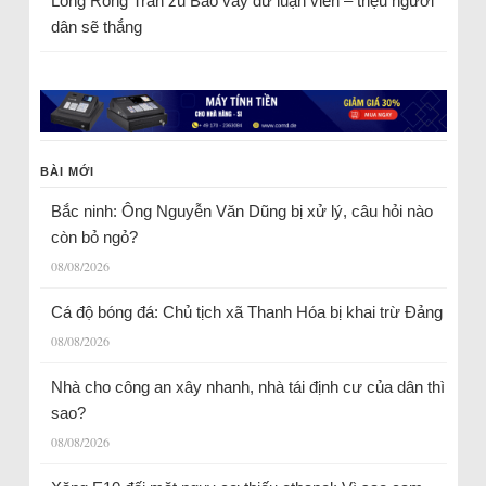
Long Rồng Trần
zu
Bao vây dư luận viên – triệu người
dân sẽ thắng
BÀI MỚI
Bắc ninh: Ông Nguyễn Văn Dũng bị xử lý, câu hỏi nào
còn bỏ ngỏ?
08/08/2026
Cá độ bóng đá: Chủ tịch xã Thanh Hóa bị khai trừ Đảng
08/08/2026
Nhà cho công an xây nhanh, nhà tái định cư của dân thì
sao?
08/08/2026