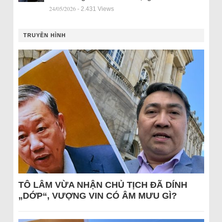
24/05/2026
- 2.431 Views
TRUYỀN HÌNH
TÔ LÂM VỪA NHẬN CHỦ TỊCH ĐÃ DÍNH
„DỚP“, VƯỢNG VIN CÓ ÂM MƯU GÌ?