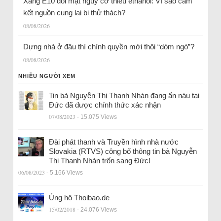
Xăng E10 đối mặt nguy cơ thiếu ethanol: Vì sao cam
kết nguồn cung lại bị thử thách?
08/08/2026
Dựng nhà ở đâu thì chính quyền mới thôi “dòm ngó”?
08/08/2026
NHIỀU NGƯỜI XEM
Tin bà Nguyễn Thị Thanh Nhàn đang ẩn náu tại
Đức đã được chính thức xác nhận
07/08/2023
- 15.075 Views
Đài phát thanh và Truyền hình nhà nước
Slovakia (RTVS) công bố thông tin bà Nguyễn
Thị Thanh Nhàn trốn sang Đức!
06/08/2023
- 5.166 Views
Ủng hộ Thoibao.de
15/02/2018
- 24.076 Views