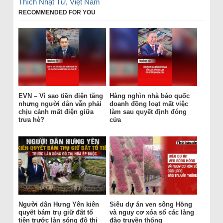
Thích Nhật Từ
,
Việt Nam
RECOMMENDED FOR YOU
EVN – Vì sao tiền điện tăng
Hàng nghìn nhà báo quốc
nhưng người dân vẫn phải
doanh đồng loạt mất việc
chịu cảnh mất điện giữa
làm sau quyết định đóng
trưa hè?
cửa
Người dân Hưng Yên kiên
Siêu dự án ven sông Hồng
quyết bám trụ giữ đất tổ
và nguy cơ xóa sổ các làng
tiên trước làn sóng đô thị
đào truyền thống