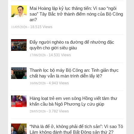
Mai Hoàng lập kỷ lục thăng tiến: Vì sao “ngôi
sao” Tây Bắc trở thành điểm nóng của Bộ Công
an?
11/05/2026
- 18.515 Views
Đẩy người nghèo ra đường để nhường đặc
quyền cho giới siêu giàu
17/06/2026
- 14.531 Views
Thanh lọc bộ máy Bộ Công an: Tinh giản thực
chất hay vẫn là màn trình diễn lấy lệ?
16/06/2026
- 4.943 Views
Hàng loạt trẻ em ven sông Hồng viết tâm thư
khẩn cầu bà Ngô Phương Ly cứu giúp
28/05/2026
- 3.782 Views
“Nhà là để ở, không phải để tích sản”: Vì sao Tô
Lâm không đánh thuế Bất Động sản thứ 2?