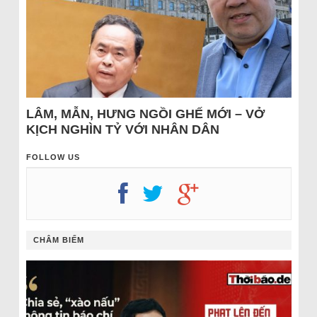
LÂM, MẪN, HƯNG NGỒI GHẾ MỚI – VỞ
KỊCH NGHÌN TỶ VỚI NHÂN DÂN
FOLLOW US
CHÂM BIẾM