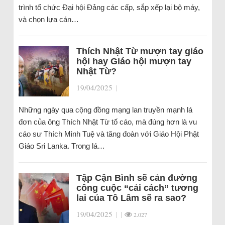
trình tổ chức Đại hội Đảng các cấp, sắp xếp lại bộ máy,
và chọn lựa cán…
Thích Nhật Từ mượn tay giáo
hội hay Giáo hội mượn tay
Nhật Từ?
19/04/2025
|
Những ngày qua cộng đồng mạng lan truyền mạnh lá
đơn của ông Thích Nhật Từ tố cáo, mà đúng hơn là vu
cáo sư Thích Minh Tuệ và tăng đoàn với Giáo Hội Phật
Giáo Sri Lanka. Trong lá…
Tập Cận Bình sẽ cản đường
công cuộc “cải cách” tương
lai của Tô Lâm sẽ ra sao?
19/04/2025
|
|
2.027