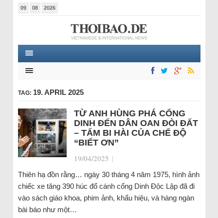
09
08
2026
19. APRIL 2025
TAG:
TỪ ANH HÙNG PHÁ CỔNG
DINH ĐẾN DÂN OAN ĐÒI ĐẤT
– TẤM BI HÀI CỦA CHẾ ĐỘ
“BIẾT ƠN”
19/04/2025
|
Thiên hạ đồn rằng… ngày 30 tháng 4 năm 1975, hình ảnh
chiếc xe tăng 390 húc đổ cánh cổng Dinh Độc Lập đã đi
vào sách giáo khoa, phim ảnh, khẩu hiệu, và hàng ngàn
bài báo như một…