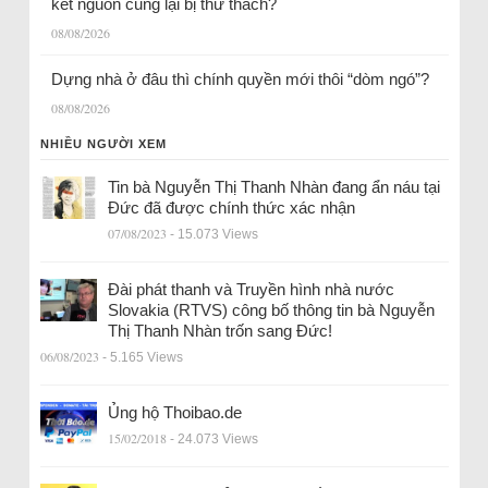
kết nguồn cung lại bị thử thách?
08/08/2026
Dựng nhà ở đâu thì chính quyền mới thôi “dòm ngó”?
08/08/2026
NHIỀU NGƯỜI XEM
Tin bà Nguyễn Thị Thanh Nhàn đang ẩn náu tại
Đức đã được chính thức xác nhận
07/08/2023
- 15.073 Views
Đài phát thanh và Truyền hình nhà nước
Slovakia (RTVS) công bố thông tin bà Nguyễn
Thị Thanh Nhàn trốn sang Đức!
06/08/2023
- 5.165 Views
Ủng hộ Thoibao.de
15/02/2018
- 24.073 Views