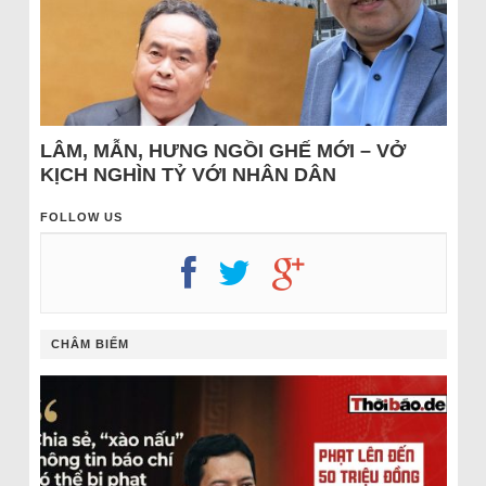
LÂM, MẪN, HƯNG NGỒI GHẾ MỚI – VỞ
KỊCH NGHÌN TỶ VỚI NHÂN DÂN
FOLLOW US
CHÂM BIẾM