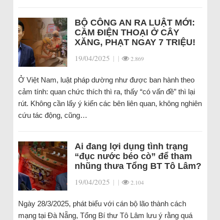
BỘ CÔNG AN RA LUẬT MỚI:
CẦM ĐIỆN THOẠI Ở CÂY
XĂNG, PHẠT NGAY 7 TRIỆU!
19/04/2025
|
|
2.869
Ở Việt Nam, luật pháp dường như được ban hành theo
cảm tính: quan chức thích thì ra, thấy “có vấn đề” thì lại
rút. Không cần lấy ý kiến các bên liên quan, không nghiên
cứu tác động, cũng…
Ai đang lợi dụng tình trạng
“đục nước béo cò” để tham
nhũng thưa Tổng BT Tô Lâm?
19/04/2025
|
|
2.104
Ngày 28/3/2025, phát biểu với cán bộ lão thành cách
mạng tại Đà Nẵng, Tổng Bí thư Tô Lâm lưu ý rằng quá