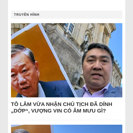
TRUYỀN HÌNH
TÔ LÂM VỪA NHẬN CHỦ TỊCH ĐÃ DÍNH
„DỚP“, VƯỢNG VIN CÓ ÂM MƯU GÌ?