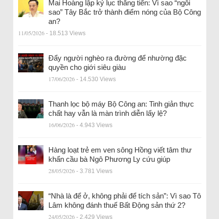
Mai Hoàng lập kỷ lục thăng tiến: Vì sao “ngôi
sao” Tây Bắc trở thành điểm nóng của Bộ Công
an?
11/05/2026
- 18.513 Views
Đẩy người nghèo ra đường để nhường đặc
quyền cho giới siêu giàu
17/06/2026
- 14.530 Views
Thanh lọc bộ máy Bộ Công an: Tinh giản thực
chất hay vẫn là màn trình diễn lấy lệ?
16/06/2026
- 4.943 Views
Hàng loạt trẻ em ven sông Hồng viết tâm thư
khẩn cầu bà Ngô Phương Ly cứu giúp
28/05/2026
- 3.781 Views
“Nhà là để ở, không phải để tích sản”: Vì sao Tô
Lâm không đánh thuế Bất Động sản thứ 2?
24/05/2026
- 2.429 Views