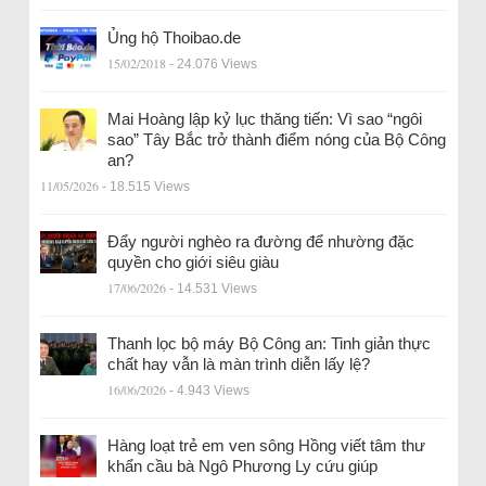
Ủng hộ Thoibao.de
15/02/2018
- 24.076 Views
Mai Hoàng lập kỷ lục thăng tiến: Vì sao “ngôi
sao” Tây Bắc trở thành điểm nóng của Bộ Công
an?
11/05/2026
- 18.515 Views
Đẩy người nghèo ra đường để nhường đặc
quyền cho giới siêu giàu
17/06/2026
- 14.531 Views
Thanh lọc bộ máy Bộ Công an: Tinh giản thực
chất hay vẫn là màn trình diễn lấy lệ?
16/06/2026
- 4.943 Views
Hàng loạt trẻ em ven sông Hồng viết tâm thư
khẩn cầu bà Ngô Phương Ly cứu giúp