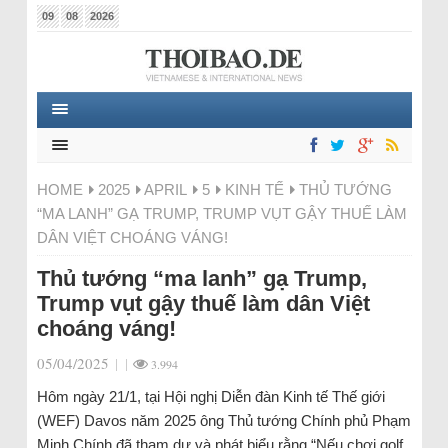
09
08
2026
HOME
2025
APRIL
5
KINH TẾ
THỦ TƯỚNG
“MA LANH” GẠ TRUMP, TRUMP VỤT GẬY THUẾ LÀM
DÂN VIỆT CHOÁNG VÁNG!
Thủ tướng “ma lanh” gạ Trump,
Trump vụt gậy thuế làm dân Việt
choáng váng!
05/04/2025
|
|
3.994
Hôm ngày 21/1, tại Hội nghị Diễn đàn Kinh tế Thế giới
(WEF) Davos năm 2025 ông Thủ tướng Chính phủ Phạm
Minh Chính đã tham dự và phát biểu rằng “Nếu chơi golf