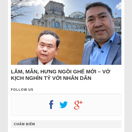
LÂM, MẪN, HƯNG NGỒI GHẾ MỚI – VỞ
KỊCH NGHÌN TỶ VỚI NHÂN DÂN
FOLLOW US
CHÂM BIẾM