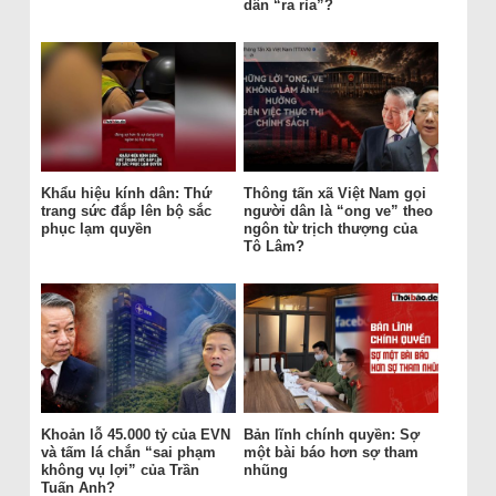
dân “ra rìa”?
Khẩu hiệu kính dân: Thứ
Thông tấn xã Việt Nam gọi
trang sức đắp lên bộ sắc
người dân là “ong ve” theo
phục lạm quyền
ngôn từ trịch thượng của
Tô Lâm?
Khoản lỗ 45.000 tỷ của EVN
Bản lĩnh chính quyền: Sợ
và tấm lá chắn “sai phạm
một bài báo hơn sợ tham
không vụ lợi” của Trần
nhũng
Tuấn Anh?