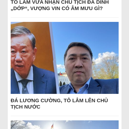
TÔ LÂM VỪA NHẬN CHỦ TỊCH ĐÃ DÍNH
„DỚP“, VƯỢNG VIN CÓ ÂM MƯU GÌ?
ĐÁ LƯƠNG CƯỜNG, TÔ LÂM LÊN CHỦ
TỊCH NƯỚC