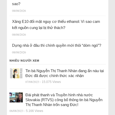
sao?
08/08/2026
Xăng E10 đối mặt nguy cơ thiếu ethanol: Vì sao cam
kết nguồn cung lại bị thử thách?
08/08/2026
Dựng nhà ở đâu thì chính quyền mới thôi “dòm ngó”?
08/08/2026
NHIỀU NGƯỜI XEM
Tin bà Nguyễn Thị Thanh Nhàn đang ẩn náu tại
Đức đã được chính thức xác nhận
07/08/2023
- 15.075 Views
Đài phát thanh và Truyền hình nhà nước
Slovakia (RTVS) công bố thông tin bà Nguyễn
Thị Thanh Nhàn trốn sang Đức!
06/08/2023
- 5.166 Views