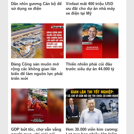
Dân nhìn gương Cán bộ để
Vinfast mất 400 triệu USD
sử dụng xe điện
ưu đãi cho dự án nhà máy
xe điện tại Mỹ
Đảng Cộng sản muốn mở
Thiên nhiên phải cúi đầu
rộng các không gian lấn
trước siêu dự án 44.000 tỷ
biển để làm nguồn lực phát
triển mới
GDP bứt tốc, chợ vẫn vắng
Hơn 30.000 viên kim cương: