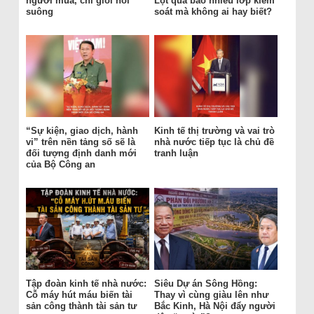
người mua, chỉ giỏi nói
Lọt qua bao nhiêu lớp kiểm
suông
soát mà không ai hay biết?
“Sự kiện, giao dịch, hành
Kinh tế thị trường và vai trò
vi” trên nền tảng số sẽ là
nhà nước tiếp tục là chủ đề
đối tượng định danh mới
tranh luận
của Bộ Công an
Tập đoàn kinh tế nhà nước:
Siêu Dự án Sông Hồng:
Cỗ máy hút máu biến tài
Thay vì cùng giàu lên như
sản công thành tài sản tư
Bắc Kinh, Hà Nội đẩy người