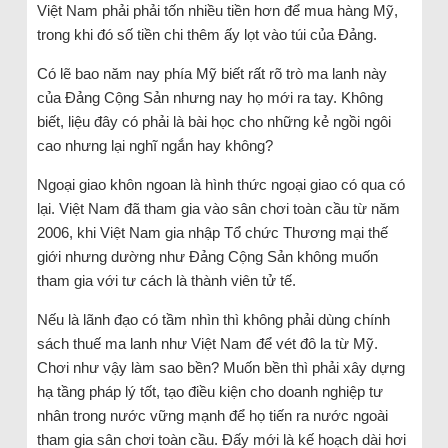
Việt Nam phải phải tốn nhiều tiền hơn để mua hàng Mỹ,
trong khi đó số tiền chi thêm ấy lọt vào túi của Đảng.
Có lẽ bao năm nay phía Mỹ biết rất rõ trò ma lanh này
của Đảng Cộng Sản nhưng nay họ mới ra tay. Không
biết, liệu đây có phải là bài học cho những kẻ ngồi ngôi
cao nhưng lại nghĩ ngắn hay không?
Ngoại giao khôn ngoan là hình thức ngoại giao có qua có
lại. Việt Nam đã tham gia vào sân chơi toàn cầu từ năm
2006, khi Việt Nam gia nhập Tổ chức Thương mại thế
giới nhưng dường như Đảng Cộng Sản không muốn
tham gia với tư cách là thành viên tử tế.
Nếu là lãnh đạo có tầm nhìn thì không phải dùng chính
sách thuế ma lanh như Việt Nam để vét đô la từ Mỹ.
Chơi như vậy làm sao bền? Muốn bền thì phải xây dựng
hạ tầng pháp lý tốt, tạo điều kiện cho doanh nghiệp tư
nhân trong nước vững mạnh để họ tiến ra nước ngoài
tham gia sân chơi toàn cầu. Đấy mới là kế hoạch dài hơi